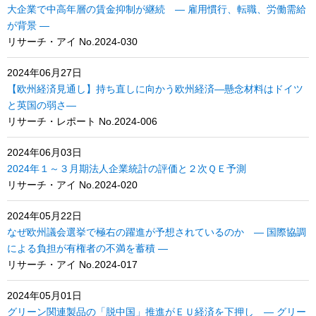
大企業で中高年層の賃金抑制が継続 ― 雇用慣行、転職、労働需給
が背景 ―
リサーチ・アイ No.2024-030
2024年06月27日
【欧州経済見通し】持ち直しに向かう欧州経済―懸念材料はドイツ
と英国の弱さ―
リサーチ・レポート No.2024-006
2024年06月03日
2024年１～３月期法人企業統計の評価と２次ＱＥ予測
リサーチ・アイ No.2024-020
2024年05月22日
なぜ欧州議会選挙で極右の躍進が予想されているのか ― 国際協調
による負担が有権者の不満を蓄積 ―
リサーチ・アイ No.2024-017
2024年05月01日
グリーン関連製品の「脱中国」推進がＥＵ経済を下押し ― グリー