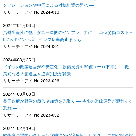
ンフレーションや中国による対抗措置の恐れ ―
リサーチ・アイ No.2024-013
2024年04月03日
労働生産性の低下がユーロ圏のインフレ圧力に ― 単位労働コスト＋
0.7％ポイント増、インフレ率高止まりも ―
リサーチ・アイ No.2024-001
2024年03月25日
ドイツの政策運営が不安定化、設備投資を60億ユーロ下押し ― 政
策異なる３党連立や違憲判決が背景 ―
リサーチ・アイ No.2023-096
2024年03月08日
英国政府が野党の歳入増加策を先取り ― 将来の財政運営が混乱する
恐れ ―
リサーチ・アイ No.2023-092
2024年02月19日
欧州議会選挙がグリーン化機運の後退を招くリスク ― 巨額の関連投