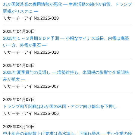
わが国製造業の雇用情勢が悪化 ― 生産活動の縮小が背景、トランプ
関税がリスクに ―
リサーチ・アイ No.2025-029
2025年04月30日
2025年１～３月期ＧＤＰ予測 ― 小幅なマイナス成長、内需は底堅
い一方、外需が重石 ―
リサーチ・アイ No.2025-018
2025年04月08日
2025年夏季賞与の見通し ― 増勢維持も、米関税の影響で企業間格
差が拡大 ―
リサーチ・アイ No.2025-007
2025年04月07日
トランプ相互関税はわが国の米国・アジア向け輸出を下押し
リサーチ・アイ No.2025-006
2025年03月10日
中小組合の春闘賃上げ要求は高水準も、下振れ懸念 ― 中小企業の経