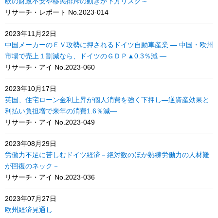
欧の財政不安や移民排斥の動きが下方リスク～
リサーチ・レポート No.2023-014
2023年11月22日
中国メーカーのＥＶ攻勢に押されるドイツ自動車産業 ― 中国・欧州
市場で売上１割減なら、ドイツのＧＤＰ▲0.3％減 ―
リサーチ・アイ No.2023-060
2023年10月17日
英国、住宅ローン金利上昇が個人消費を強く下押し―逆資産効果と
利払い負担増で来年の消費1.6％減―
リサーチ・アイ No.2023-049
2023年08月29日
労働力不足に苦しむドイツ経済－絶対数のほか熟練労働力の人材難
が回復のネック－
リサーチ・アイ No.2023-036
2023年07月27日
欧州経済見通し