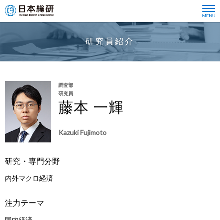
研究員紹介
調査部
研究員
藤本 一輝
Kazuki Fujimoto
研究・専門分野
内外マクロ経済
注力テーマ