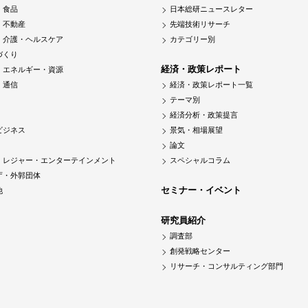
・食品
日本総研ニュースレター
・不動産
先端技術リサーチ
・介護・ヘルスケア
カテゴリー別
づくり
経済・政策レポート
・エネルギー・資源
・通信
経済・政策レポート一覧
テーマ別
経済分析・政策提言
ビジネス
景気・相場展望
論文
・レジャー・エンターテインメント
スペシャルコラム
庁・外郭団体
セミナー・イベント
他
研究員紹介
調査部
創発戦略センター
リサーチ・コンサルティング部門