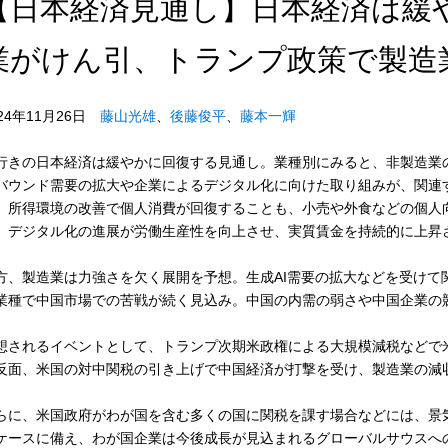
【日本経済見通し】日本経済は緩
業がけん引、トランプ政策で製造
024年11月26日
藤山光雄
、
後藤俊平
、
藤本一輝
行きの日本経済は緩やかに回復する見通し。業種別にみると、非製造業
バウンド需要の拡大や企業によるデジタル化に向けた取り組みが、関連
、所得環境の改善で個人消費が回復することも、小売や外食などの個人
。デジタル化の進展が労働生産性を向上させ、実質賃金を持続的に上昇
方、製造業は力強さを欠く展開を予想。生成AI需要の拡大などを受けて
業種で中国市場での苦戦が続く見込み。中国の内需の弱さや中国企業の
想されるイベントとして、トランプ次期米政権による大規模減税などで
反面、米国の対中関税の引き上げで中国経済が打撃を受け、製造業の減
らに、米国政府がわが国を含む多くの国に関税を課す場合などには、景
ケースに備え、わが国企業は今後成長が見込まれるグローバルサウスへ