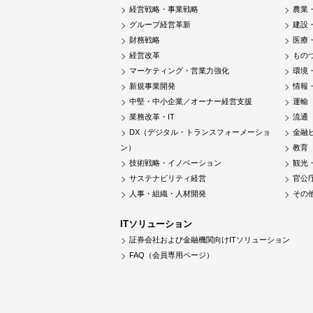
経営戦略・事業戦略
農業
グループ経営革新
建設
財務戦略
医療
経営改革
もの
マーケティング・営業力強化
環境
新規事業開発
情報
中堅・中小企業／オーナー経営支援
運輸
業務改革・IT
流通
DX（デジタル・トランスフォーメーショ
金融
ン）
教育
技術戦略・イノベーション
観光
サステナビリティ経営
官公
人事・組織・人材開発
その
ITソリューション
証券会社および金融機関向けITソリューション
FAQ（会員専用ページ）