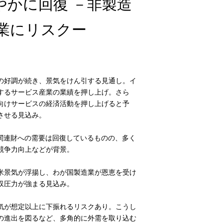
やかに回復 －非製造
業にリスクー
の好調が続き、景気をけん引する見通し。イ
するサービス産業の業績を押し上げ。さら
向けサービスの経済活動を押し上げると予
させる見込み。
関連財への需要は回復しているものの、多く
競争力向上などが背景。
米景気が浮揚し、わが国製造業が恩恵を受け
収圧力が強まる見込み。
気が想定以上に下振れるリスクあり。こうし
の進出を図るなど、多角的に外需を取り込む