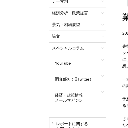
テーマ別
経済分析・政策提言
景気・相場展望
2
論文
先
スペシャルコラム
ン
に
YouTube
想
調査部X（旧Twitter）
一
の
経済・政策情報
予
メールマガジン
る
さ
レポートに関する
た