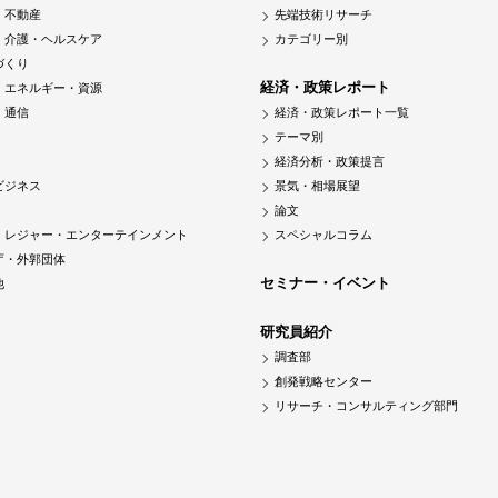
・不動産
先端技術リサーチ
・介護・ヘルスケア
カテゴリー別
づくり
経済・政策レポート
・エネルギー・資源
・通信
経済・政策レポート一覧
テーマ別
経済分析・政策提言
ビジネス
景気・相場展望
論文
・レジャー・エンターテインメント
スペシャルコラム
庁・外郭団体
セミナー・イベント
他
研究員紹介
調査部
創発戦略センター
リサーチ・コンサルティング部門