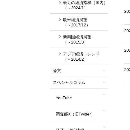
最近の経済指標（国内）
（～2024/1）
20
欧米経済展望
（～2017/12）
20
新興国経済展望
（～2015/3）
20
アジア経済トレンド
（～2014/2）
20
論文
スペシャルコラム
YouTube
調査部X（旧Twitter）