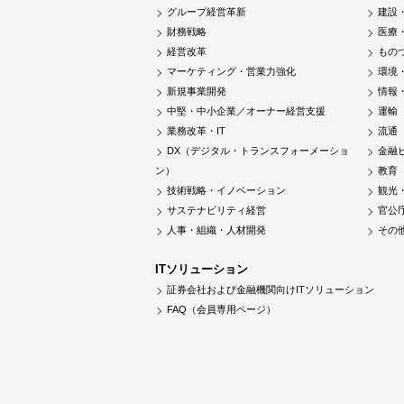
グループ経営革新
建設
財務戦略
医療
経営改革
もの
マーケティング・営業力強化
環境
新規事業開発
情報
中堅・中小企業／オーナー経営支援
運輸
業務改革・IT
流通
DX（デジタル・トランスフォーメーショ
金融
ン）
教育
技術戦略・イノベーション
観光
サステナビリティ経営
官公
人事・組織・人材開発
その
ITソリューション
証券会社および金融機関向けITソリューション
FAQ（会員専用ページ）