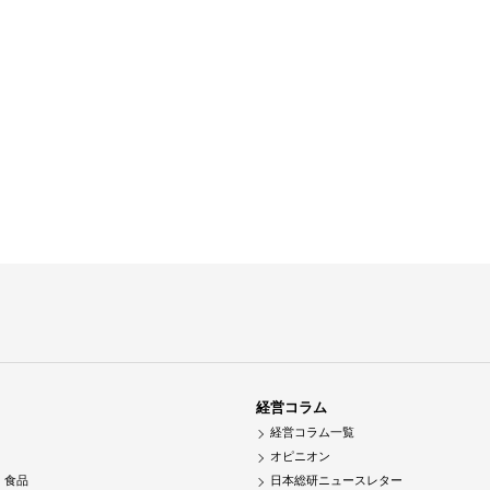
経営コラム
経営コラム一覧
オピニオン
・食品
日本総研ニュースレター