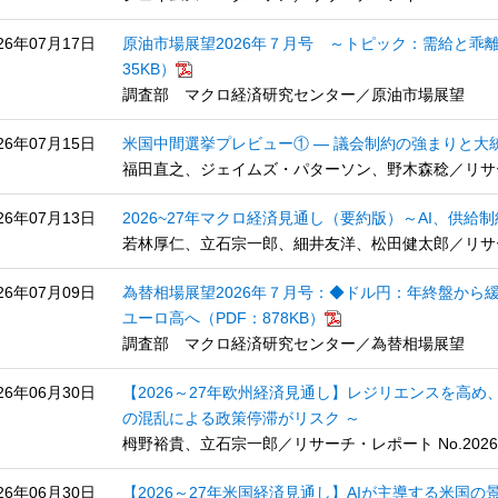
26年07月17日
原油市場展望2026年７月号 ～トピック：需給と乖
35KB）
調査部 マクロ経済研究センター／原油市場展望
26年07月15日
米国中間選挙プレビュー① ― 議会制約の強まりと大
福田直之、ジェイムズ・パターソン、野木森稔／リサーチ・
26年07月13日
2026~27年マクロ経済見通し（要約版）～AI、供
若林厚仁、立石宗一郎、細井友洋、松田健太郎／リサーチ・
26年07月09日
為替相場展望2026年７月号：◆ドル円：年終盤から
ユーロ高へ（PDF：878KB）
調査部 マクロ経済研究センター／為替相場展望
26年06月30日
【2026～27年欧州経済見通し】レジリエンスを高め
の混乱による政策停滞がリスク ～
栂野裕貴、立石宗一郎／リサーチ・レポート No.2026-
26年06月30日
【2026～27年米国経済見通し】AIが主導する米国