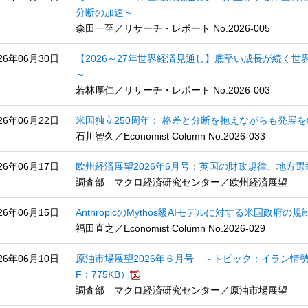
分断の加速～
森田一至／リサーチ・レポート No.2026-005
26年06月30日
【2026～27年世界経済見通し】底堅い成長が続く世
～
若林厚仁／リサーチ・レポート No.2026-003
26年06月22日
米国独立250周年： 格差と分断を抱えながらも発展
石川智久／Economist Column No.2026-033
26年06月17日
欧州経済展望2026年6月号：英国の財政規律、地方選挙
調査部 マクロ経済研究センター／欧州経済展望
26年06月15日
AnthropicのMythos級AIモデルに対する米国政府
福田直之／Economist Column No.2026-029
26年06月10日
原油市場展望2026年６月号 ～トピック：イラン情
F：775KB）
調査部 マクロ経済研究センター／原油市場展望