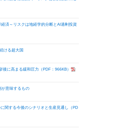
界経済～リスクは地経学的分断とAI過剰投資
を続ける超大国
後に高まる緩和圧力（PDF：966KB）
の規制が意味するもの
勢に関する今後のシナリオと生産見通し（PD