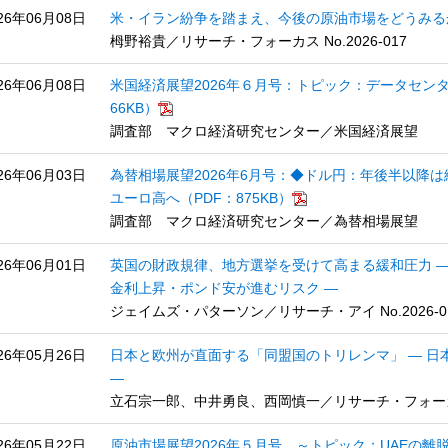
26年06月08日
米・イラン紛争を踏まえ、今後の原油市場をどうみるか
栂野裕貴／リサーチ・フォーカス No.2026-017
26年06月08日
米国経済展望2026年６月号：トピック：データセンタ
66KB）
調査部 マクロ経済研究センター／米国経済展望
26年06月03日
為替相場展望2026年6月号：◆ドル円：年後半以降
ユーロ高へ（PDF：875KB）
調査部 マクロ経済研究センター／為替相場展望
26年06月01日
英国の財政規律、地方選挙を受けて高まる緩和圧力 
金利上昇・ポンド安が進むリスク ―
ジェイムズ・パターソン／リサーチ・アイ No.2026-0
26年05月26日
日本と欧州が直面する「同盟国のトリレンマ」 ― 
―
立石宗一郎、中井勇良、西岡慎一／リサーチ・フォーカス N
26年05月22日
原油市場展望2026年５月号 ～トピック：UAEの離脱