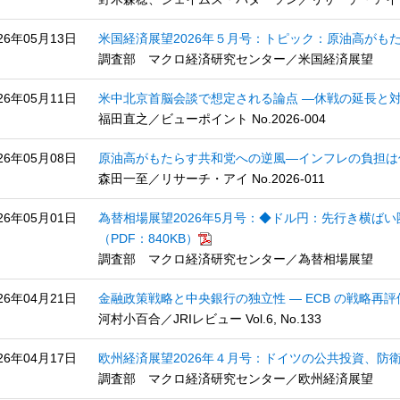
26年05月13日
米国経済展望2026年５月号：トピック：原油高がもたら
調査部 マクロ経済研究センター／米国経済展望
26年05月11日
米中北京首脳会談で想定される論点 ―休戦の延長と
福田直之／ビューポイント No.2026-004
26年05月08日
原油高がもたらす共和党への逆風―インフレの負担は
森田一至／リサーチ・アイ No.2026-011
26年05月01日
為替相場展望2026年5月号：◆ドル円：先行き横ば
（PDF：840KB）
調査部 マクロ経済研究センター／為替相場展望
26年04月21日
金融政策戦略と中央銀行の独立性 ― ECB の戦略再
河村小百合／JRIレビュー Vol.6, No.133
26年04月17日
欧州経済展望2026年４月号：ドイツの公共投資、防衛
調査部 マクロ経済研究センター／欧州経済展望