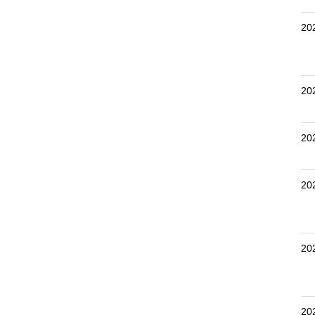
20
20
20
20
20
20