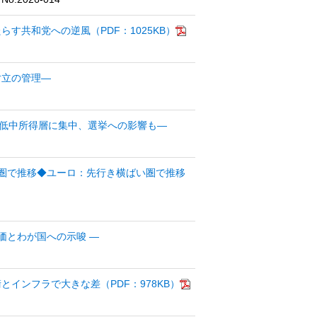
す共和党への逆風（PDF：1025KB）
対立の管理―
低中所得層に集中、選挙への影響も―
い圏で推移◆ユーロ：先行き横ばい圏で推移
評価とわが国への示唆 ―
とインフラで大きな差（PDF：978KB）