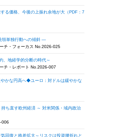
離する価格、今後の上振れ余地が大（PDF：7
統領単独行動への傾斜 ―
フォーカス No.2026-025
給制約、地経学的分断の時代～
レポート No.2026-007
緩やかな円高へ◆ユーロ：対ドルは緩やかな
、持ち直す欧州経済 ～ 対米関係・域内政治
006
の景気回復と格差拡大～リスクは投資腰折れと