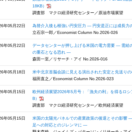
18KB）
調査部 マクロ経済研究センター／原油市場展望
26年05月22日
為替介入後も根強い円安圧力 ― 円安是正には成長力
立石宗一郎／Economist Column No.2026-026
26年05月22日
データセンターが押し上げる米国の電力需要 ― 需
の重石となる恐れ ―
森田一至／リサーチ・アイ No.2026-016
26年05月18日
米中北京首脳会談に見える演出された安定と先送りの
福田直之／Economist Column No.2026-023
26年05月15日
欧州経済展望2026年5月号：「漁夫の利」を得るロシア
B）
調査部 マクロ経済研究センター／欧州経済展望
26年05月15日
米国の太陽光パネルでの産業政策の後退とその影響 
足への対応とのジレンマに ―
野木森稔、ジェイムズ・パターソン／リサーチ・アイ No.