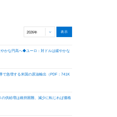
2026年
緩やかな円高へ◆ユーロ：対ドルは緩やかな
導で急増する米国の原油輸出（PDF：741K
ースの供給増は維持困難、減少に転じれば価格