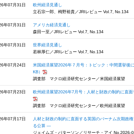
26年07月31日
欧州経済見通し
立石宗一郎、栂野裕貴／JRIレビュー Vol.7, No.134
26年07月31日
アメリカ経済見通し
森田一至／JRIレビュー Vol.7, No.134
26年07月31日
世界経済見通し
若林厚仁／JRIレビュー Vol.7, No.134
26年07月24日
米国経済展望2026年７月号：トピック：中間選挙後に
KB）
調査部 マクロ経済研究センター／米国経済展望
26年07月23日
欧州経済展望2026年7月号：人材と財政の制約に直面す
調査部 マクロ経済研究センター／欧州経済展望
26年07月17日
人材と財政の制約に直面する英国のバーナム次期政権
る公算 ―
ジェイムズ・パターソン／リサーチ・アイ No.2026-0