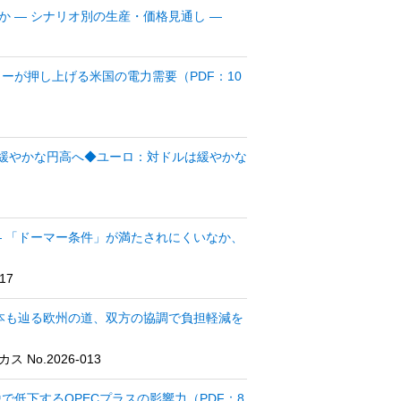
 ― シナリオ別の生産・価格見通し ―
ーが押し上げる米国の電力需要（PDF：10
は緩やかな円高へ◆ユーロ：対ドルは緩やかな
― 「ドーマー条件」が満たされにくいなか、
17
日本も辿る欧州の道、双方の協調で負担軽減を
o.2026-013
で低下するOPECプラスの影響力（PDF：8