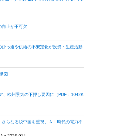
の向上が不可欠 ―
給のひっ迫や供給の不安定化が投資・生産活動
構図
、欧州景気の下押し要因に（PDF：1042K
― さらなる脱中国を重視、ＡＩ時代の電力不
2026-014