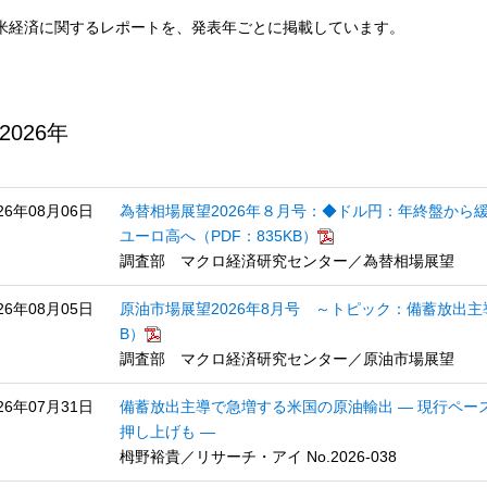
米経済に関するレポートを、発表年ごとに掲載しています。
2026年
26年08月06日
為替相場展望2026年８月号：◆ドル円：年終盤から
ユーロ高へ（PDF：835KB）
調査部 マクロ経済研究センター／為替相場展望
26年08月05日
原油市場展望2026年8月号 ～トピック：備蓄放出主
B）
調査部 マクロ経済研究センター／原油市場展望
26年07月31日
備蓄放出主導で急増する米国の原油輸出 ― 現行ペ
押し上げも ―
栂野裕貴／リサーチ・アイ No.2026-038