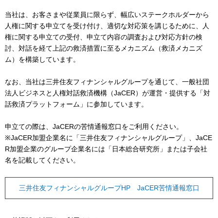
当社は、お客さまや従業員に限らず、幅広いステークホルダーから
人権に関する申立てを受け付け、適切な対応策を講じるために、人
権に関する申立ての受付、申立て内容の調査および対応方針の検
討、対話を経て上記の救済措置に至るメカニズム（救済メカニズ
ム）を構築しています。
なお、当社は三井住友フィナンシャルグループを通じて、一般社団
法人ビジネスと人権対話救済機構（JaCER）が運営・提供する「対
話救済プラットフォーム」に参加しています。
申立ての際は、JaCERの苦情通報窓口をご利用ください。
※JaCER加盟企業名に「三井住友フィナンシャルグループ」、JaCE
R加盟企業のグループ企業名には「日本総合研究所」または子会社
名を記載してください。
三井住友フィナンシャルグループHP JaCER苦情通報窓口