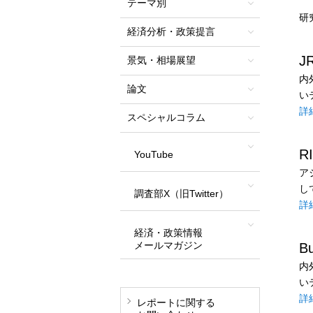
テーマ別
研
経済分析・政策提言
J
景気・相場展望
内
論文
い
詳
スペシャルコラム
R
YouTube
ア
し
調査部X（旧Twitter）
詳
経済・政策情報
メールマガジン
B
内
い
詳
レポートに関する