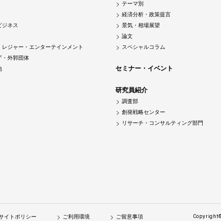
テーマ別
経済分析・政策提言
ビジネス
景気・相場展望
論文
・レジャー・エンターテインメント
スペシャルコラム
庁・外郭団体
セミナー・イベント
他
研究員紹介
調査部
創発戦略センター
リサーチ・コンサルティング部門
サイトポリシー
ご利用環境
ご留意事項
Copyright