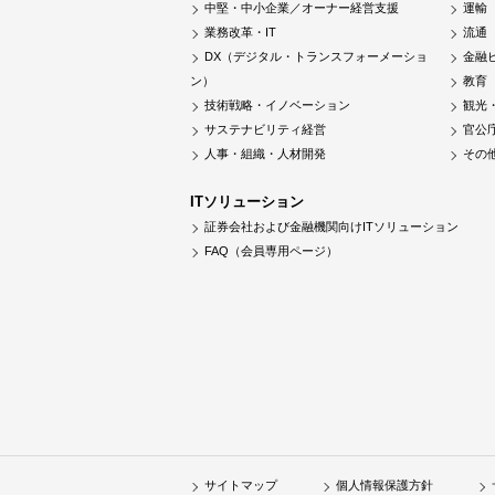
中堅・中小企業／オーナー経営支援
運輸
業務改革・IT
流通
DX（デジタル・トランスフォーメーショ
金融
ン）
教育
技術戦略・イノベーション
観光
サステナビリティ経営
官公
人事・組織・人材開発
その
ITソリューション
証券会社および金融機関向けITソリューション
FAQ（会員専用ページ）
サイトマップ
個人情報保護方針