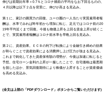
伸びは前期比年率＋0.7％とコロナ禍前の平均をなお下回るものの、
４月以降は以下２点を背景に、伸びが高まる見込み。
第１に、家計の購買力の回復。ユーロ圏の一人当たり実質雇用者報
酬は、水準でみれば昨年初から増加に転じ、足元ではコロナ前の20
19年平均近くまで回復。今後も物価上昇を上回る賃金上昇が続くこ
とで、実質雇用者報酬はコロナ前水準を早晩上回る見込み。
第２に、資産効果。ＥＣＢの利下げ転換により金融引き締めの効果
が和らぐことで資産効果による消費押し上げ圧力が強まる見込み。
これまで鈍化してきた資産保有額の増勢が、今後は加速に転じると
予想。住宅ローン金利の上昇が一服したことで、住宅価格は最悪期
を脱したほか、景気回復期待により株価が上昇することが資産価値
を高める見込み。
(全文は上部の「PDFダウンロード」ボタンからご覧いただけます)