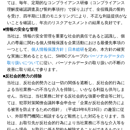
ては、毎年、定期的なコンプライアンス研修（コンプライアンス
理解度確認調査及び誓約事項付）で採り上げて、全役職員の誓約
を受け、四半期に1度のモニタリングにより、不正な利益提供がな
いことを確認し、年次のリスクアセスメントの結果も良好です。
■情報の安全な管理
当社は、情報の安全管理を重要な社会的責任であると認識し、個
人の尊厳に関わる個人情報保護を企業活動における最優先事項の
一つとして、
個人情報保護方針｜日本総研
を定め、本方針の確実
な実施に努めるとともに、SMBCグループの
パーソナルデータの
取り扱いについて
に従い、パーソナルデータの取り扱いの不断の
改善に取り組んで参ります。
■反社会的勢力の排除
当社は、反社会的勢力とは一切の関係を遮断し、反社会的行為に
よる当社業務への不当な介入を排除し、いかなる利益も供与しま
せん。当社は、当社業務に対する反社会的な強要や脅迫等に対し
ては、犯罪対策閣僚会議幹事会申合せ「企業が反社会的勢力によ
る被害を防止するための指針」（平成19年6月19日）の趣旨に従
い、外部専門機関に相談するなど毅然とした対応をとります。当
社は、お取引先が反社会的行為により当社業務に不当な介入等を
行った場合、お取引に係る契約を解除することができるものとし