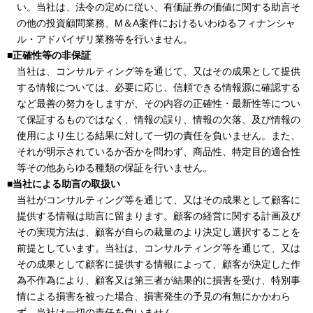
い。当社は、法令の定めに従い、有価証券の価値に関する助言そ
の他の投資顧問業務、M＆A案件におけるいわゆるフィナンシャ
ル・アドバイザリ業務等を行いません。
■正確性等の非保証
当社は、コンサルティング等を通じて、又はその成果として提供
する情報については、必要に応じ、信頼できる情報源に確認する
など最善の努力をしますが、その内容の正確性・最新性等につい
て保証するものではなく、情報の誤り、情報の欠落、及び情報の
使用により生じる結果に対して一切の責任を負いません。また、
それが明示されているか否かを問わず、商品性、特定目的適合性
等その他あらゆる種類の保証を行いません。
■当社による助言の取扱い
当社がコンサルティング等を通じて、又はその成果として顧客に
提供する情報は助言に留まります。顧客の経営に関する計画及び
その実現方法は、顧客が自らの裁量のより決定し選択することを
前提としています。当社は、コンサルティング等を通じて、又は
その成果として顧客に提供する情報によって、顧客が決定した作
為不作為により、顧客又は第三者が結果的に損害を受け、特別事
情による損害を被った場合、損害発生の予見の有無にかかわら
ず、当社は一切の責任を負いません。