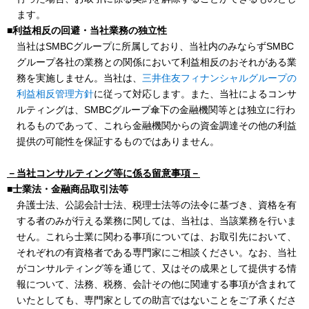
ます。
■利益相反の回避・当社業務の独立性
当社はSMBCグループに所属しており、当社内のみならずSMBC
グループ各社の業務との関係において利益相反のおそれがある業
務を実施しません。当社は、
三井住友フィナンシャルグループの
利益相反管理方針
に従って対応します。また、当社によるコンサ
ルティングは、SMBCグループ傘下の金融機関等とは独立に行わ
れるものであって、これら金融機関からの資金調達その他の利益
提供の可能性を保証するものではありません。
－当社コンサルティング等に係る留意事項－
■士業法・金融商品取引法等
弁護士法、公認会計士法、税理士法等の法令に基づき、資格を有
する者のみが行える業務に関しては、当社は、当該業務を行いま
せん。これら士業に関わる事項については、お取引先において、
それぞれの有資格者である専門家にご相談ください。なお、当社
がコンサルティング等を通じて、又はその成果として提供する情
報について、法務、税務、会計その他に関連する事項が含まれて
いたとしても、専門家としての助言ではないことをご了承くださ