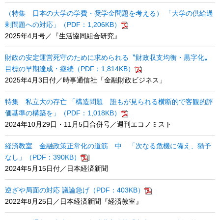
（特集 日本の大学の学費・奨学金問題を考える） 「大学の供給過
剰問題への対応」（PDF：1,206KB）
2025年4月号／『生活協同組合研究』
財政の安定運営死守のために求められる〝財政収支均衡・黒字化〟
目標の早期達成・継続（PDF：1,814KB）
2025年4月3日付／時事通信社「金融財政ビジネス」
特集 私立大の存亡 「構造問題 誰もが見られる横断的で客観的評
価基準の構築を」（PDF：1,018KB）
2024年10月29日・11月5日合併号／週刊エコノミスト
経済教室 金融政策正常化の道筋 中 「次なる危機に備え、猶予
なし」（PDF：390KB）
]
2024年5月15日付／日本経済新聞
逆ざや局面の対応 議論急げ（PDF：403KB）
2022年8月25日／日本経済新聞『経済教室』