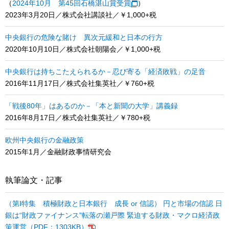
（
2024年10月 第45回石橋湛山賞受賞
）
2023年3月20日／株式会社講談社／￥1,000+税
中央銀行の危険な賭け 異次元緩和と日本の行方
2020年10月10日／株式会社朝陽会／￥1,000+税
中央銀行は持ちこたえられるか－忍び寄る「経済敗戦」の足音
2016年11月17日／株式会社集英社／￥760+税
「戦後80年」はあるのか－「本と新聞の大学」講義録
2016年8月17日／株式会社集英社／￥780+税
欧州中央銀行の金融政策
2015年1月／金融財政事情研究会
執筆論文・記事
（第Ⅰ特集 積極財政と日本銀行 成長 or 信認） 円と市場の信認 日
銀は“財政ファイナンス”転落の瀬戸際 緊迫する財政・マクロ経済政
策運営（PDF：1303KB）