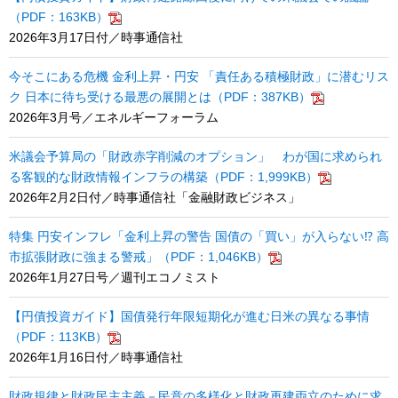
（PDF：163KB）
2026年3月17日付／時事通信社
今そこにある危機 金利上昇・円安 「責任ある積極財政」に潜むリス
ク 日本に待ち受ける最悪の展開とは（PDF：387KB）
2026年3月号／エネルギーフォーラム
米議会予算局の「財政赤字削減のオプション」 わが国に求められ
る客観的な財政情報インフラの構築（PDF：1,999KB）
2026年2月2日付／時事通信社「金融財政ビジネス」
特集 円安インフレ「金利上昇の警告 国債の「買い」が入らない⁉ 高
市拡張財政に強まる警戒」（PDF：1,046KB）
2026年1月27日号／週刊エコノミスト
【円債投資ガイド】国債発行年限短期化が進む日米の異なる事情
（PDF：113KB）
2026年1月16日付／時事通信社
財政規律と財政民主主義－民意の多様化と財政再建両立のために求