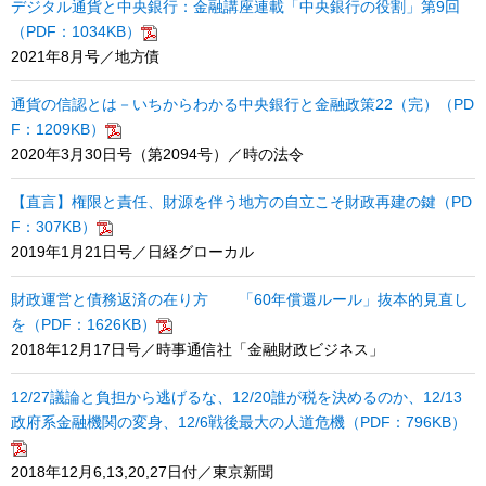
デジタル通貨と中央銀行：金融講座連載「中央銀行の役割」第9回
（PDF：1034KB）
2021年8月号／地方債
通貨の信認とは－いちからわかる中央銀行と金融政策22（完）（PD
F：1209KB）
2020年3月30日号（第2094号）／時の法令
【直言】権限と責任、財源を伴う地方の自立こそ財政再建の鍵（PD
F：307KB）
2019年1月21日号／日経グローカル
財政運営と債務返済の在り方 「60年償還ルール」抜本的見直し
を（PDF：1626KB）
2018年12月17日号／時事通信社「金融財政ビジネス」
12/27議論と負担から逃げるな、12/20誰が税を決めるのか、12/13
政府系金融機関の変身、12/6戦後最大の人道危機（PDF：796KB）
2018年12月6,13,20,27日付／東京新聞