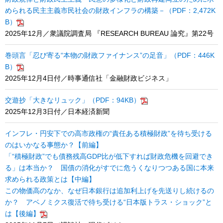
められる民主主義市民社会の財政インフラの構築－（PDF：2,472K
B）
2025年12月／衆議院調査局 『RESEARCH BUREAU 論究』第22号
巻頭言「忍び寄る“本物の財政ファイナンス”の足音」（PDF：446K
B）
2025年12月4日付／時事通信社「金融財政ビジネス」
交遊抄「大きなリュック」（PDF：94KB）
2025年12月3日付／日本経済新聞
インフレ・円安下での高市政権の“責任ある積極財政”を待ち受ける
のはいかなる事態か？【前編】
「“積極財政”でも債務残高GDP比が低下すれば財政危機を回避でき
る」は本当か？ 国債の消化がすでに危うくなりつつある国に本来
求められる政策とは【中編】
この物価高のなか、なぜ日本銀行は追加利上げを先送りし続けるの
か？ アベノミクス復活で待ち受ける“日本版トラス・ショック”と
は【後編】