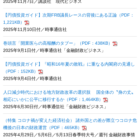
2025年11月7日／講談社 現代ビジネス
【円債投資ガイド】次期FRB議長レースの背後にある正論（PDF：
1,221KB）
2025年11月10日付／時事通信社
巻頭言「開業医らの高報酬のタブー」（PDF：438KB）
2025年9月1日付／時事通信社「金融財政ビジネス」
【円債投資ガイド】『昭和16年夏の敗戦』に重なる内閣府の見通し
（PDF：152KB）
2025年9月4日付／時事通信社
人口減少時代における地方財政改革の選択肢 国全体の〝身の丈〟
相応にいかに公平に移行するか（PDF：1,464KB）
2025年6月30日付／時事通信社「金融財政ビジネス」
（特集 コロナ禍が変えた経済社会） 諸外国との差が際立つコロナ危
機後の日本の財政運営（PDF：465KB）
2025年4月29日／5月6日／5月13日春季特大号／週刊 金融財政事情