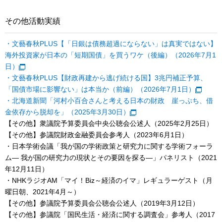
その他活動実績
・文藝春秋PLUS【「日銀は債務超過にならない」は真実ではない】
海外投資家が日本の「短期国債」を買うワケ（後編）（2026年7月1
日）
・文藝春秋PLUS【財政再建から逃げ続ける国】3兆円補正予算、
「国債市場に影響ない」は本当か（前編）（2026年7月1日）
・北海道新聞「河村小百合さんと考える日本の財政 崖っぷち、借
金依存から脱却を」（2025年3月30日）
【その他】衆議院予算委員会中央公聴会公述人（2025年2月25日）
【その他】参議院財政金融委員会参考人（2023年6月1日）
・日本学術会議「我が国の学術政策と研究力に関する学術フォーラ
ム― 我が国の研究力の現状とその要因を探る―」パネリスト（2021
年12月11日）
・NHKラジオAM「マイ！Biz～経済のイマ」レギュラーゲスト（月
曜日朝、2021年4月～）
【その他】参議院予算委員会公聴会公述人（2019年3月12日）
【その他】参議院「国民生活・経済に関する調査会」参考人（2017