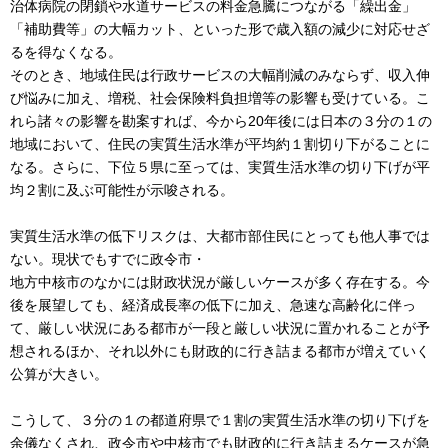
治体病院の閉鎖や水道サービスの料金急騰につながる「繰出金」
「補助費等」の大幅カット、といった形で歳入額の減少に対応せざ
るを得なくなる。
そのとき、地域住民は行政サービスの大幅削減のみならず、収入伸
び悩みに加え、増税、社会保険料負担増等の影響も受けている。こ
れら諸々の影響を勘案すれば、今から20年後には日本の３分の１の
地域において、住民の実質生活水準が平均約１割切り下がることに
なる。さらに、下位５県に至っては、実質生活水準の切り下げが平
均２割に及ぶ可能性が示唆される。
実質生活水準の低下リスクは、大都市部住民にとっても他人事では
ない。現状でもすでに政令市・
地方中核市のなかには財政状況が厳しいケースが多く存在する。今
後を展望しても、経済成長率の低下に加え、急速な高齢化に伴っ
て、厳しい状況にある都市が一段と厳しい状況に置かれることが予
想されるほか、それ以外にも財政的に行き詰まる都市が増えていく
公算が大きい。
こうして、３分の１の都道府県で１割の実質生活水準の切り下げを
余儀なくされ、政令市や中核市でも財政的に行き詰まるケースが急