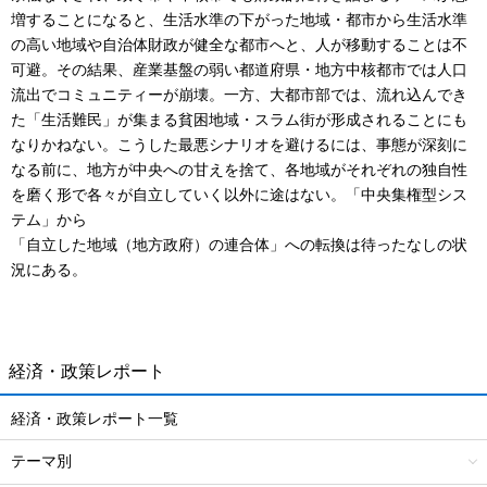
増することになると、生活水準の下がった地域・都市から生活水準
の高い地域や自治体財政が健全な都市へと、人が移動することは不
可避。その結果、産業基盤の弱い都道府県・地方中核都市では人口
流出でコミュニティーが崩壊。一方、大都市部では、流れ込んでき
た「生活難民」が集まる貧困地域・スラム街が形成されることにも
なりかねない。こうした最悪シナリオを避けるには、事態が深刻に
なる前に、地方が中央への甘えを捨て、各地域がそれぞれの独自性
を磨く形で各々が自立していく以外に途はない。「中央集権型シス
テム」から
「自立した地域（地方政府）の連合体」への転換は待ったなしの状
況にある。
経済・政策レポート
経済・政策レポート一覧
テーマ別