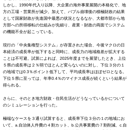
しかし、1990年代入り以降、大企業の海外事業展開の本格化で、地
方の工場・営業所が減少。加えて、バブル崩壊後の積極財政の結果
として国家財政が先進国中最悪の状況となるなか、大都市部から地
方部への所得移転の仕組みが先細り、産業・財政の両面でシステム
の機能不全が起こっている。
現行の「中央集権型システム」が存置された場合、今後マクロの日
本経済の成長率が低下すると同時に、成長力の地域格差が拡大する
ことは不可避。試算によれば、2025年度までを展望したとき、上位
５県の成長率は２％弱でほとんど変らないのに対し、下位３分の１
の地域では0.3％ポイント低下して、平均成長率はほぼゼロとなる。
下位５県に至っては、年率0.4％のマイナス成長が続くという結果が
得られる。
さらに、そのとき地方財政・住民生活がどうなっているかについて
のシミュレーションを行った。
極端なケースを３通り試算すると、成長率下位３分の１の地域にお
いて、a.自治体人件費の４割カット、b.公共事業費の７割削減、c.自