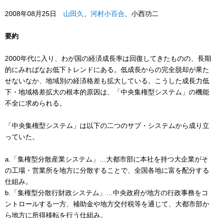
2008年08月25日
山田久
、
河村小百合
、小西功二
要約
2000年代に入り、わが国の経済成長率は回復してきたものの、長期
的にみればなお低下トレンドにある。低成長からの完全脱却が果た
せないなか、地域別の経済格差も拡大している。こうした成長力低
下・地域格差拡大の根本的原因は、「中央集権型システム」の機能
不全に求められる。
「中央集権型システム」は以下の二つのサブ・システムから成り立
っていた。
a.「集権型分散産業システム」…大都市部に本社を持つ大企業がそ
の工場・営業所を地方に分散することで、全国各地に富を配分する
仕組み。
b.「集権型分散行財政システム」…中央政府が地方の行政事務をコ
ントロールする一方、補助金や地方交付税等を通じて、大都市部か
ら地方に所得移転を行う仕組み。