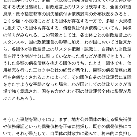
在する状況は継続し、財政運営上のリスクは残存する。全国の都道
府県・政令指定都市の損失補償付き債務残高の分布状況をみると、
ごく少額・小規模にとどまる団体が存在する一方で、多額・大規模
に抱えている団体も存在する。債務保証付き債務についても、同様
の傾向がみられる。この背景としては、各団体ごとの財政運営上の
スタンスや、国の政策運営の影響に加え、わが国においては従来か
ら、各団体が財政運営上のリスクを把握・認識し、自律的な財政運
営を行う体制が十分に整っていなかった点などが指摘できよう。そ
うした多額の偶発債務を抱える団体のうち、たとえ一団体でも、信
用補完を行った三セクや公社の経営が悪化し、巨額の偶発債務の履
行を余儀なくされることによって、その団体自身の財政運営に支障
をきたすような事態となった場合、わが国としての財政リスクが市
場で強く意識され、国をも含めたわが国の財政運営全体に影響が及
ぶこともあろう。
そうした事態を避けるには、まず、地方公共団体の抱える損失補償
や債務保証といった偶発債務を正確に把握し、既存の偶発債務につ
いて、それが果たして、自団体の財政力に鑑みて、将来的に負担し