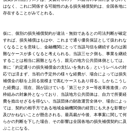
はなく、これに関係する可能性のある損失補償契約は、全国各地に
存在することがみてとれる。
仮に、個別の損失補償契約が違法・無効であるとの司法判断が確定
すれば、損失補償はもはや、これまで通り優良保証として扱われな
くなることを意味し、金融機関にとって当該与信を継続するのは困
難なケースが多くなると考えられる。当該三セク側も、事業を継続
することは相当に困難となろう。親元の地方公共団体側としては、
単に「約定通りの損失補償金の支払いを免れる」というレベルの対
応では済まず、当初の予定外の様々な経費が、場合によっては損失
補償金の額を上回る規模まで嵩むケースもあり得る。しかもこうし
た経費は、現在、国が設けている「第三セクター等改革推進債」の
枠組みの対象外となっており、当該地方公共団体は、自力で所要経
費を捻出せざるを得ない。当該団体の財政運営全体や、場合によっ
ては、契約の相手方である地域金融機関側の経営にも大きな影響が
及びかねないことが懸念される。最高裁が今後、本事案に関して何
らかの判断を下した場合、その影響は全国各地の損失補償契約に及
ぶことになる。