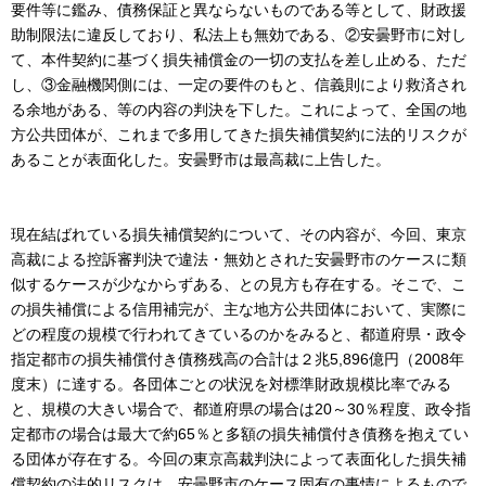
要件等に鑑み、債務保証と異ならないものである等として、財政援
助制限法に違反しており、私法上も無効である、②安曇野市に対し
て、本件契約に基づく損失補償金の一切の支払を差し止める、ただ
し、③金融機関側には、一定の要件のもと、信義則により救済され
る余地がある、等の内容の判決を下した。これによって、全国の地
方公共団体が、これまで多用してきた損失補償契約に法的リスクが
あることが表面化した。安曇野市は最高裁に上告した。
現在結ばれている損失補償契約について、その内容が、今回、東京
高裁による控訴審判決で違法・無効とされた安曇野市のケースに類
似するケースが少なからずある、との見方も存在する。そこで、こ
の損失補償による信用補完が、主な地方公共団体において、実際に
どの程度の規模で行われてきているのかをみると、都道府県・政令
指定都市の損失補償付き債務残高の合計は２兆5,896億円（2008年
度末）に達する。各団体ごとの状況を対標準財政規模比率でみる
と、規模の大きい場合で、都道府県の場合は20～30％程度、政令指
定都市の場合は最大で約65％と多額の損失補償付き債務を抱えてい
る団体が存在する。今回の東京高裁判決によって表面化した損失補
償契約の法的リスクは、安曇野市のケース固有の事情によるもので