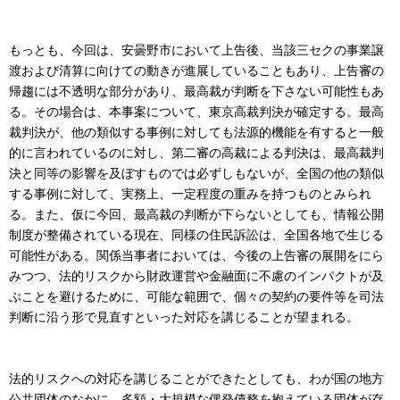
もっとも、今回は、安曇野市において上告後、当該三セクの事業譲
渡および清算に向けての動きが進展していることもあり、上告審の
帰趨には不透明な部分があり、最高裁が判断を下さない可能性もあ
る。その場合は、本事案について、東京高裁判決が確定する。最高
裁判決が、他の類似する事例に対しても法源的機能を有すると一般
的に言われているのに対し、第二審の高裁による判決は、最高裁判
決と同等の影響を及ぼすものでは必ずしもないが、全国の他の類似
する事例に対して、実務上、一定程度の重みを持つものとみられ
る。また、仮に今回、最高裁の判断が下らないとしても、情報公開
制度が整備されている現在、同様の住民訴訟は、全国各地で生じる
可能性がある。関係当事者においては、今後の上告審の展開をにら
みつつ、法的リスクから財政運営や金融面に不慮のインパクトが及
ぶことを避けるために、可能な範囲で、個々の契約の要件等を司法
判断に沿う形で見直すといった対応を講じることが望まれる。
法的リスクへの対応を講じることができたとしても、わが国の地方
公共団体のなかに、多額・大規模な偶発債務を抱えている団体が存