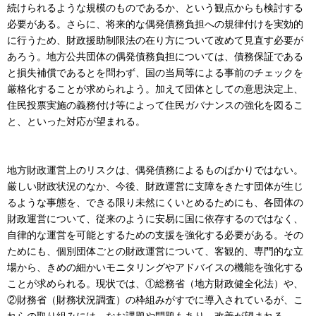
続けられるような規模のものであるか、という観点からも検討する
必要がある。さらに、将来的な偶発債務負担への規律付けを実効的
に行うため、財政援助制限法の在り方について改めて見直す必要が
あろう。地方公共団体の偶発債務負担については、債務保証である
と損失補償であるとを問わず、国の当局等による事前のチェックを
厳格化することが求められよう。加えて団体としての意思決定上、
住民投票実施の義務付け等によって住民ガバナンスの強化を図るこ
と、といった対応が望まれる。
地方財政運営上のリスクは、偶発債務によるものばかりではない。
厳しい財政状況のなか、今後、財政運営に支障をきたす団体が生じ
るような事態を、できる限り未然にくいとめるためにも、各団体の
財政運営について、従来のように安易に国に依存するのではなく、
自律的な運営を可能とするための支援を強化する必要がある。その
ためにも、個別団体ごとの財政運営について、客観的、専門的な立
場から、きめの細かいモニタリングやアドバイスの機能を強化する
ことが求められる。現状では、①総務省（地方財政健全化法）や、
②財務省（財務状況調査）の枠組みがすでに導入されているが、こ