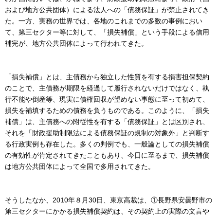
および地方公共団体）による法人への「債務保証」が禁止されてき
た。一方、実務の世界では、各地のこれまでの多数の事例におい
て、第三セクター等に対して、「損失補償」という手段による信用
補完が、地方公共団体によって行われてきた。
「損失補償」とは、主債務から独立した性質を有する損害担保契約
のことで、主債務が期限を経過して履行されないだけではなく、執
行不能や倒産等、現実に債権回収が望めない事態に至って初めて、
損失を補填するための債務を負うものである。このように、「損失
補償」は、主債務への附従性を有する「債務保証」とは区別され、
それを「財政援助制限法による債務保証の規制の対象外」と判断す
る行政実例も存在した。多くの判例でも、一般論としての損失補償
の有効性が肯定されてきたこともあり、今日に至るまで、損失補償
は地方公共団体によって全国で多用されてきた。
そうしたなか、2010年８月30日、東京高裁は、①長野県安曇野市の
第三セクターにかかる損失補償契約は、その契約上の実際の文言や