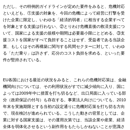
ただし、その特例的ガイドラインが定めた要件をみると、危機対応
といえども、①支援の対象を、今回の危機によって経営に打撃を受
けた企業に限定し、いわゆる「経済的弱者」に相当する企業すべて
を対象とする支援は行わない、②とりわけ危機直後の救済支援につ
いて、国家による支援の規模や期間は必要最小限にとどめる、③支
援コストを国家がすべて負担することはせず、受益者である当該企
業、もしくはその再構築に関与する民間セクターに対して、いわゆ
る「ただ乗り」は許さず、応分のコスト負担を求める、といった要
件が堅持されている。
EU各国における最近の状況をみると、これらの危機対応策は、金融
機関向けについては、その利用状況がすでに減少傾向に入り、国に
よっては2009年中に措置を打ち切るなど、出口局面に入っている部
分（政府保証の付与）も存在する。事業法人向けについても、2010
年末を実施期限とする当初の設定通りに危機対応策を打ち切る方向
で、現在検討が進められている。こうした動きの背景としては、企
業に対する国家支援は、その運用次第では、当該企業や産業、経済
全体を弱体化させるという副作用をもたらしかねないことが意識さ