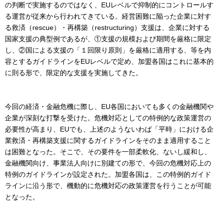
の判断で実施するのではなく、EUレベルで抑制的にコントロールす
る運営が従来から行われてきている。経営困難に陥った企業に対す
る救済（rescue）・再構築（restructuring）支援は、企業に対する
国家支援の典型例であるが、①支援の規模および期間を厳格に限定
し、②国による支援の「１回限り原則」を厳格に適用する、等を内
容とするガイドラインをEUレベルで定め、加盟各国はこれに基本的
に則る形で、限定的な支援を実施してきた。
今回の経済・金融危機に際し、EU各国においても多くの金融機関や
企業が深刻な打撃を受けた。危機対応としての特例的な政策運営の
必要性が高まり、EUでも、上述のようないわば「平時」における企
業救済・再構築支援に関するガイドラインをそのまま適用すること
は困難となった。そこで、その要件を一部柔軟化、ないし緩和し、
金融機関向け、事業法人向けに別建ての形で、今回の危機対応上の
特例のガイドラインが設定された。加盟各国は、この特例的ガイド
ラインに沿う形で、機動的に危機対応の政策運営を行うことが可能
となった。