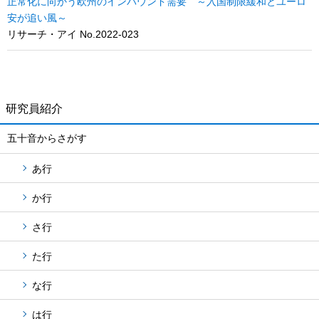
正常化に向かう欧州のインバウンド需要 ～入国制限緩和とユーロ
安が追い風～
リサーチ・アイ No.2022-023
研究員紹介
五十音からさがす
あ行
か行
さ行
た行
な行
は行