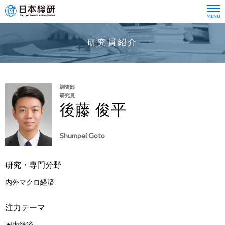
研究員紹介
調査部
研究員
後藤 俊平
Shumpei Goto
研究・専門分野
内外マクロ経済
注力テーマ