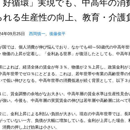
「好循環」実現でも、中高年の消
られる生産性の向上、教育・介護負
024年09月25日
西岡慎一
、
後藤俊平
が国では、個人消費が伸び悩んでおり、なかでも40～50歳代の中高年
・物価の上昇が定着し、「金利ある世界」が復活したとしても、中高年
算によれば、経済全体の賃金が年３％、物価が２％上昇し、政策金利が
中高年世帯でゼロ％にとどまる。これは、若年世帯や有業の高齢世帯の
いで低い伸びとなる。中高年世帯の消費低迷が続く背景として、以下３
１に、賃金調整の余地がなお大きい。中高年層の賃金水準は生産性見合
が強い。今後も、中高年層の実質賃金の伸びは若年層や高齢層に比べて
２に、金利上昇による利払い負担が大きい。現在の中高年世帯では、長
がっていない一方、負債が大幅に増加している。金利が上昇した場合、
、消費の押し上げ効果は小さい。