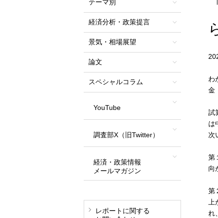
テーマ別
経済分析・政策提言
景気・相場展望
2
論文
わ
スペシャルコラム
金
YouTube
試
は
調査部X（旧Twitter）
次
第
経済・政策情報
向
メールマガジン
第
上
レポートに関する
れ