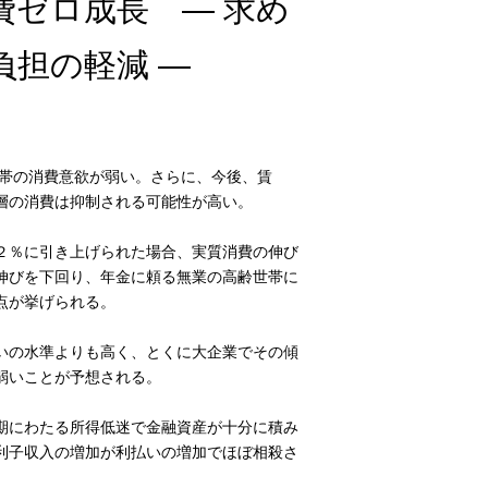
費ゼロ成長 ― 求め
担の軽減 ―
世帯の消費意欲が弱い。さらに、今後、賃
層の消費は抑制される可能性が高い。
２％に引き上げられた場合、実質消費の伸び
伸びを下回り、年金に頼る無業の高齢世帯に
点が挙げられる。
いの水準よりも高く、とくに大企業でその傾
弱いことが予想される。
期にわたる所得低迷で金融資産が十分に積み
利子収入の増加が利払いの増加でほぼ相殺さ