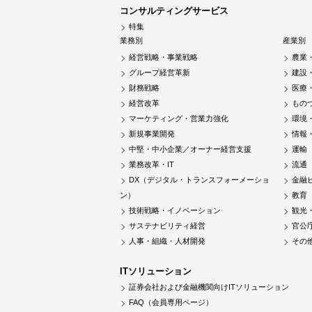
コンサルティングサービス
特集
業務別
産業別
経営戦略・事業戦略
農業
グループ経営革新
建設
財務戦略
医療
経営改革
もの
マーケティング・営業力強化
環境
新規事業開発
情報
中堅・中小企業／オーナー経営支援
運輸
業務改革・IT
流通
DX（デジタル・トランスフォーメーショ
金融
ン）
教育
技術戦略・イノベーション
観光
サステナビリティ経営
官公
人事・組織・人材開発
その
ITソリューション
証券会社および金融機関向けITソリューション
FAQ（会員専用ページ）