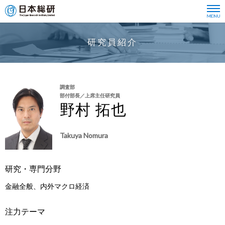
研究員紹介
調査部
部付部長／上席主任研究員
野村 拓也
Takuya Nomura
研究・専門分野
金融全般、内外マクロ経済
注力テーマ