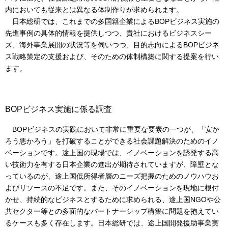
内においても従来とは異なる体制作りが求められます。
日本総研では、これまでの多国籍企業によるBOPビジネス実施の
先進事例の具体的情報を提供しつつ、貴社におけるビジネスシー
ズ、海外事業展開の状況等を伺いつつ、目的志向によるBOPビジネ
ス戦略策定の支援および、そのための体制構築に関する提案を行い
ます。
BOPビジネス実施に係る調査
BOPビジネスの実践において非常に重要な要素の一つが、「安か
ろう悪かろう」を打破することができる社会課題解決のためのイノ
ベーションです。途上国の現場では、イノベーションを誘発する高
い技術力を有する日本企業の進出が期待されていますが、障壁とな
っているのが、途上国低所得者層のニーズ把握のためのノウハウお
よびリソースの不足です。また、そのイノベーションを現地に根付
かせ、持続的なビジネスとするために求められる、途上国NGOや公
共セクター等との多面的なパートナーシップ構築に問題を抱えてい
るケースも多く存在します。日本総研では、途上国開発援助事業実