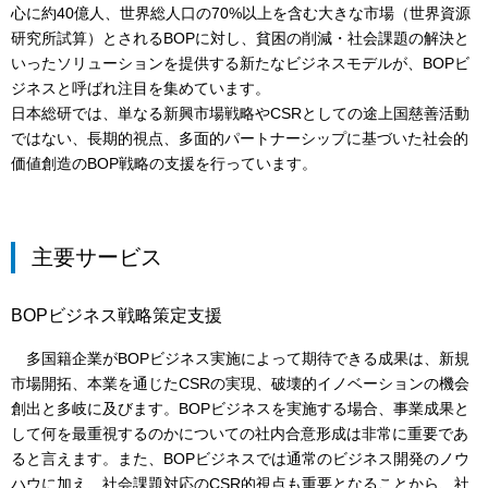
心に約40億人、世界総人口の70%以上を含む大きな市場（世界資源
研究所試算）とされるBOPに対し、貧困の削減・社会課題の解決と
いったソリューションを提供する新たなビジネスモデルが、BOPビ
ジネスと呼ばれ注目を集めています。
日本総研では、単なる新興市場戦略やCSRとしての途上国慈善活動
ではない、長期的視点、多面的パートナーシップに基づいた社会的
価値創造のBOP戦略の支援を行っています。
主要サービス
BOPビジネス戦略策定支援
多国籍企業がBOPビジネス実施によって期待できる成果は、新規
市場開拓、本業を通じたCSRの実現、破壊的イノベーションの機会
創出と多岐に及びます。BOPビジネスを実施する場合、事業成果と
して何を最重視するのかについての社内合意形成は非常に重要であ
ると言えます。また、BOPビジネスでは通常のビジネス開発のノウ
ハウに加え、社会課題対応のCSR的視点も重要となることから、社