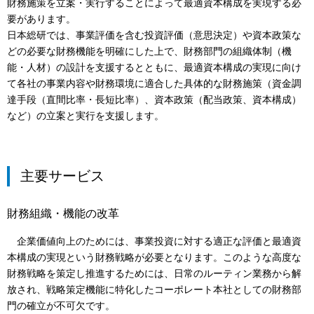
財務施策を立案・実行することによって最適資本構成を実現する必
要があります。
日本総研では、事業評価を含む投資評価（意思決定）や資本政策な
どの必要な財務機能を明確にした上で、財務部門の組織体制（機
能・人材）の設計を支援するとともに、最適資本構成の実現に向け
て各社の事業内容や財務環境に適合した具体的な財務施策（資金調
達手段（直間比率・長短比率）、資本政策（配当政策、資本構成）
など）の立案と実行を支援します。
主要サービス
財務組織・機能の改革
企業価値向上のためには、事業投資に対する適正な評価と最適資
本構成の実現という財務戦略が必要となります。このような高度な
財務戦略を策定し推進するためには、日常のルーティン業務から解
放され、戦略策定機能に特化したコーポレート本社としての財務部
門の確立が不可欠です。