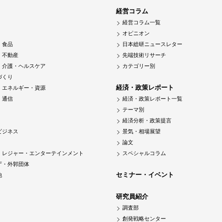
経営コラム
経営コラム一覧
オピニオン
・食品
日本総研ニュースレター
・不動産
先端技術リサーチ
・介護・ヘルスケア
カテゴリー別
づくり
経済・政策レポート
・エネルギー・資源
・通信
経済・政策レポート一覧
テーマ別
経済分析・政策提言
ビジネス
景気・相場展望
論文
・レジャー・エンターテインメント
スペシャルコラム
庁・外郭団体
セミナー・イベント
他
研究員紹介
調査部
創発戦略センター