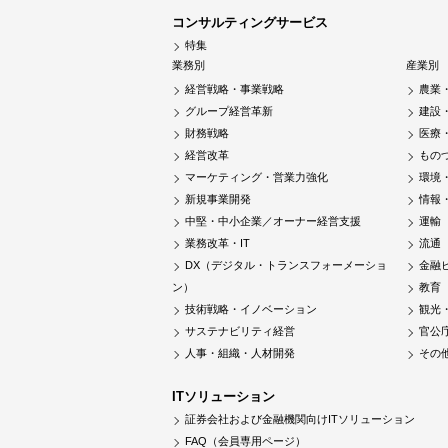
コンサルティングサービス
特集
業務別
産業別
経営戦略・事業戦略
農業
グループ経営革新
建設
財務戦略
医療
経営改革
もの
マーケティング・営業力強化
環境
新規事業開発
情報
中堅・中小企業／オーナー経営支援
運輸
業務改革・IT
流通
DX（デジタル・トランスフォーメーショ
金融
ン）
教育
技術戦略・イノベーション
観光
サステナビリティ経営
官公
人事・組織・人材開発
その
ITソリューション
証券会社および金融機関向けITソリューション
FAQ（会員専用ページ）