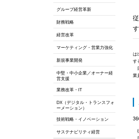
グループ経営革新
従
財務戦略
す
経営改革
「
マーケティング・営業力強化
は
新規事業開発
す
日
中堅・中小企業／オーナー経
業
営支援
業務改革・IT
DX（デジタル・トランスフォ
ーメーション）
3
技術戦略・イノベーション
従
サステナビリティ経営
日