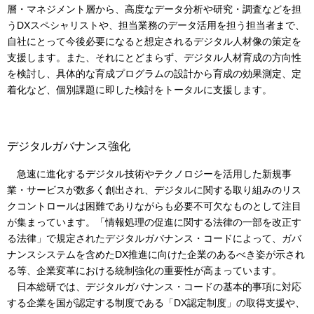
層・マネジメント層から、高度なデータ分析や研究・調査などを担
うDXスペシャリストや、担当業務のデータ活用を担う担当者まで、
自社にとって今後必要になると想定されるデジタル人材像の策定を
支援します。また、それにとどまらず、デジタル人材育成の方向性
を検討し、具体的な育成プログラムの設計から育成の効果測定、定
着化など、個別課題に即した検討をトータルに支援します。
デジタルガバナンス強化
急速に進化するデジタル技術やテクノロジーを活用した新規事
業・サービスが数多く創出され、デジタルに関する取り組みのリス
クコントロールは困難でありながらも必要不可欠なものとして注目
が集まっています。「情報処理の促進に関する法律の一部を改正す
る法律」で規定されたデジタルガバナンス・コードによって、ガバ
ナンスシステムを含めたDX推進に向けた企業のあるべき姿が示され
る等、企業変革における統制強化の重要性が高まっています。
日本総研では、デジタルガバナンス・コードの基本的事項に対応
する企業を国が認定する制度である「DX認定制度」の取得支援や、