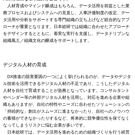
人材育成やマインド醸成はもちろん、データ活用を前提とした業
務プロセスおよびシステムへの見直し、人事評価制度の改定、デー
タ活用や分析をサポートする専門組織の立ち上げなど総合的なアプ
ローチが重要となります。日本総研では組織に合わせたアプローチ
をデザインするとともに、着実な実行を支援し、データドリブンな
組織風土／組織文化の醸成をサポートします。
デジタル人材の育成
DX推進の阻害要因の一つによく挙げられるのが、データやデジタ
ル技術を活用できるデジタル人材の不足であり、こうしたデジタル
人材を自社で育成することが急務となっています。コンサルタント
やベンダー等の外部デジタル人材を活用し、対応を進める企業や組
織もありますが、自社の特性やニーズに合わせたソリューションの
「持続的な」創出がスムーズに進まなかったり、自社へのノウハウ
の蓄積ができなかったりするなど、将来的に競争優位性を保てなく
なってしまうリスクに悩む企業が多いです。
日本総研では、データ活用を進めるための組織づくりを行う経営