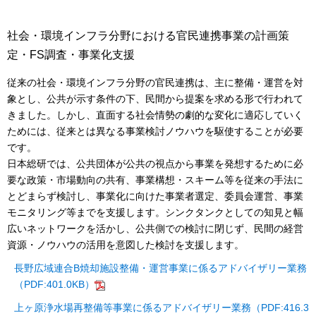
社会・環境インフラ分野における官民連携事業の計画策
定・FS調査・事業化支援
従来の社会・環境インフラ分野の官民連携は、主に整備・運営を対
象とし、公共が示す条件の下、民間から提案を求める形で行われて
きました。しかし、直面する社会情勢の劇的な変化に適応していく
ためには、従来とは異なる事業検討ノウハウを駆使することが必要
です。
日本総研では、公共団体が公共の視点から事業を発想するために必
要な政策・市場動向の共有、事業構想・スキーム等を従来の手法に
とどまらず検討し、事業化に向けた事業者選定、委員会運営、事業
モニタリング等までを支援します。シンクタンクとしての知見と幅
広いネットワークを活かし、公共側での検討に閉じず、民間の経営
資源・ノウハウの活用を意図した検討を支援します。
長野広域連合B焼却施設整備・運営事業に係るアドバイザリー業務
（PDF:401.0KB）
上ヶ原浄水場再整備等事業に係るアドバイザリー業務（PDF:416.3