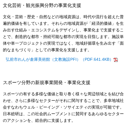
文化芸術・観光振興分野の事業化支援
文化・芸術・歴史・自然などの地域資源は、時代や流行を超えた普
遍的価値を有しています。それらの地域資源が「経済的価値」を生
み出す仕組み・エコシステムをデザインし、事業化まで支援するこ
とで、創造的な都市・持続可能な都市の実現を目指します。施設単
体や単一プロジェクトの実現ではなく、地域好循環を生み出す「面
的なまちづくり」としての事業化を支援します。
弘前市れんが倉庫美術館（文教施設PFI）（PDF:641.4KB）
スポーツ分野の新規事業開発・事業化支援
スポーツの有する多様な価値と取り巻く様々な周辺領域とを結び合
わせ、さらに多様なセクターがそれに関与することで、多幸地域社
会すなわちウェル・ビーイング・ソサイエティの実現が可能です。
日本総研は、この社会的ムーブメントに賛同するあらゆるセクター
のアクションを、総合的に支援します。