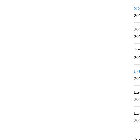
S
2
2
2
全
20
い
20
E
2
E
2