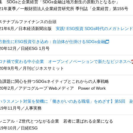
集 SDGsと企業経営「SDGs金融は地方創生の原動力となるか」
021年夏季／一般財団法人企業経営研究所 季刊誌「企業経営」第155号
ステナブルファイナンスの台頭
021年6月／日本経済新聞出版
実践! ESG投資 SDGs時代のメガトレンド
方創生にESG投資引き込め：自治体が仕掛けるSDGs金融
020年12月／日経ESG 1月号
ロナ禍で変わる中小企業 オープンイノベーションで新たなビジネスへ
020年9月号／月刊ビジネスサミット
会課題に関心を持つSDGsネイティブとこれからの人事戦略
020年2月／アデコグループ Webメディア Power of Work
ハラスメント対策を契機に「働きがいのある職場」をめざす】第5回 
019年11月号／人事実務
レニアル・Z世代とつながる企業 若者に選ばれる企業になる
019年10月／日経ESG