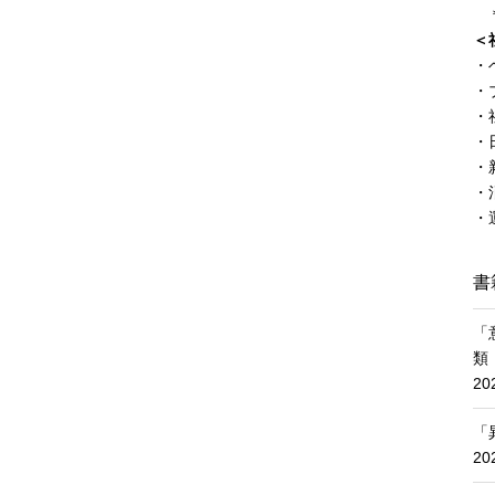
＊
＜
・
・
・
・
・
・
・
書
「
類
2
「
2