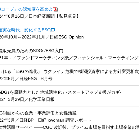
Bコープ」の認知度を高めよ
024年8月16日／日本経済新聞【私見卓見】
確実な時代、変化するESG
20年10月～2022年11月／日経ESG Opinion
信販売員のためのSDGs/ESG入門
021年～／ファンドマーケティング紙／フィナンシャル・マーケティング(W
われる「ESGの進化」-ウクライナ危機で機関投資家による方針変更相次
022年5月／日経ESG 6月号
SDGsを原動力とした地域活性化」-スタートアップ支援がカギ-
022年3月29日／化学工業日報
SG側面からの企業・事業評価と女性活躍
022年3月／日経BP 日経 xwoman 調査レポート
女性活躍サーベイ ――CGC 改訂後、プライム市場を目指す上場企業の