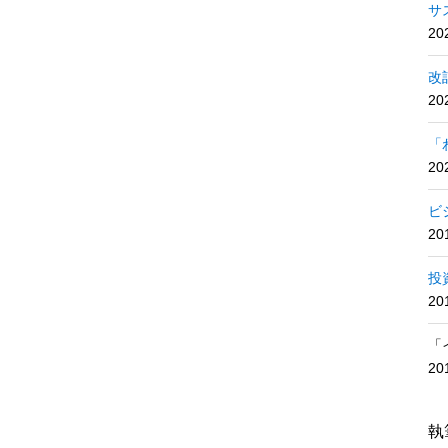
サ
2
改
2
「
2
ビ
2
投
2
「
2
執