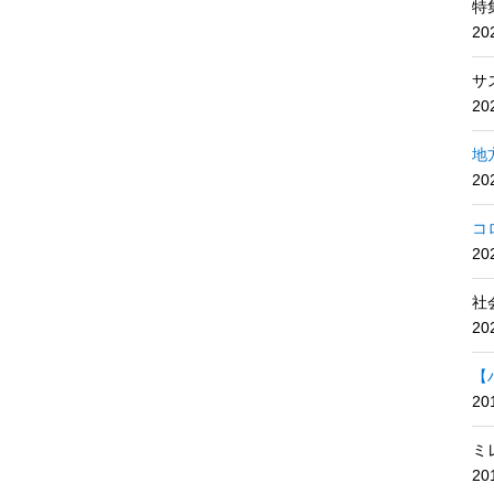
特
2
サ
2
地
2
コ
2
社
2
【
2
ミ
2