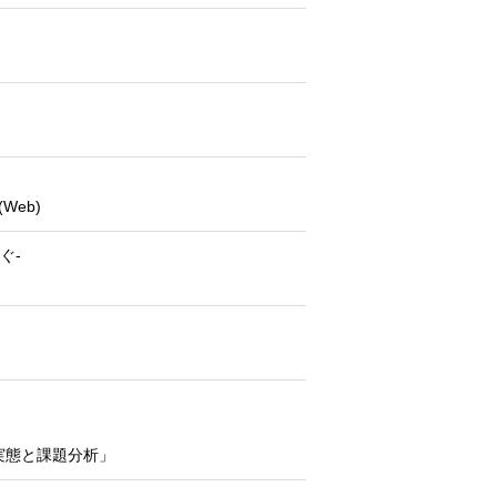
eb)
ぐ-
実態と課題分析」