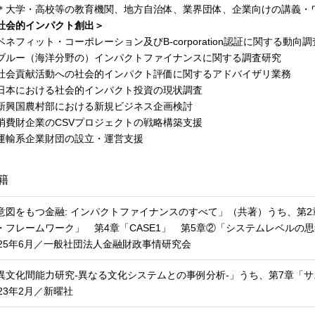
大学・高校等の教育機関、地方自治体、業界団体、企業向けの講義・
社会的インパクト創出＞
ベネフィット・コーポレーション及びB-corporation認証に関する動向調
ブルー（海洋分野の）インパクトファイナンスに関する調査研究
社会貢献活動への社会的インパクト評価に関するアドバイザリ業務
日本における社会的インパクト投資の現状調査
新興国農村部における新規ビジネス企画検討
消費財企業のCSVプロジェクトの戦略構築支援
運輸系企業財団の設立・運営支援
籍
意図をもつ金融: インパクトファイナンスのすべて」（共著）うち、第
・フレームワーク」 第4章「CASE1」 第5章②「システムレベルの
025年6月／一般社団法人金融財政事情研究会
異文化間能力研究-異なる文化システムとの事例分析-」うち、第7章「
023年2月／新曜社