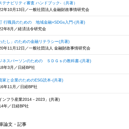
ステナビリティ審査 ハンドブック-（共著）
022年10月13日／一般社団法人金融財政事情研究会
訂 行職員のための 地域金融×SDGs入門-(共著)
022年8月／経済法令研究会
わたし」のための金融リテラシー(共著)
020年11月12日／一般社団法人 金融財政事情研究会
ジネスパーソンのための ＳＤＧｓの教科書-(共著)
018年3月／日経BP社
資家と企業のためのESG読本-(共著)
016年11月／日経BP社
インフラ産業2014－2023」(共著)
014年／日経BP社
筆論文・記事