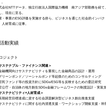
）。
式会社NTTデータ、独立行政法人国際協力機構 南アジア部勤務を経て、
し、現在に至る。
業・事業のESG評価を実施する傍ら、ビジネスを通じた社会的インパク
、人材育成に従事。
活動実績
ロジェクト
サステナブル・ファイナンス関連＞
金融機関向けサステナビリティを重視した金融商品の設計・運用
グリーンボンド／ソーシャルボンド等起債のためのコンサルティング
官民ファンド等の投資方針にSDGs/ESG等を反映するための委託研究
官公庁・自治体の地方創生SDGs金融フレームワークの制度設計・実装
サステナビリティ×人材育成＞
長期経営目標達成に資する社会課題解決型ビジネス創出推進支援
サステナビリティに関する社内浸透支援・ワークショップ開催支援・幹