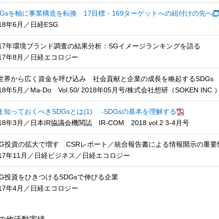
DGsを軸に事業構造を転換 17目標・169ターゲットへの紐付けの先へ
018年6月／日経ESG
017年環境ブランド調査の結果分析：SGイメージランキングを語る
017年8月／日経エコロジー
世界から広く資金を呼び込み 社会貢献と企業の成長を喚起するSDGs
18年5月／Ma-Do Vol.50/ 2018年05月号/株式会社想研（SOKEN INC.
ま知っておくべきSDGsとは(1) -SDGsの基本を理解する
18年3月／日本IR協議会機関誌 IR-COM 2018 vol.2 3-4月号
SG投資の拡大で増す CSRレポート／統合報告書による情報開示の重要
017年11月／日経ビジネス／日経エコロジー
SG投資をひきつけるSDGsで伸びる企業
017年4月／日経エコロジー