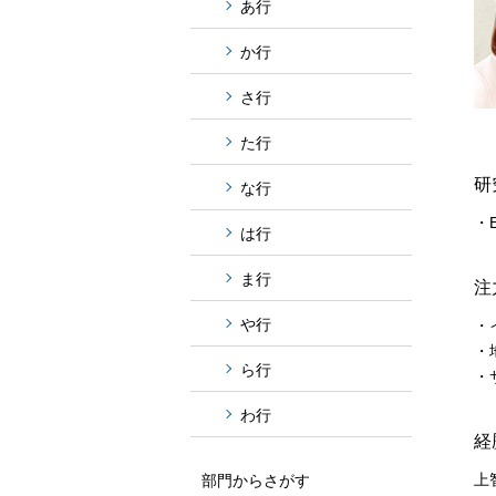
あ行
か行
さ行
た行
研
な行
・
は行
ま行
注
や行
・
・
ら行
・
わ行
経
上
部門からさがす