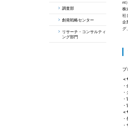
nt
調査部
株
社
創発戦略センター
企
グ
リサーチ・コンサルティ
ング部門
プ
＜
・
・
・
・
＜
・
・