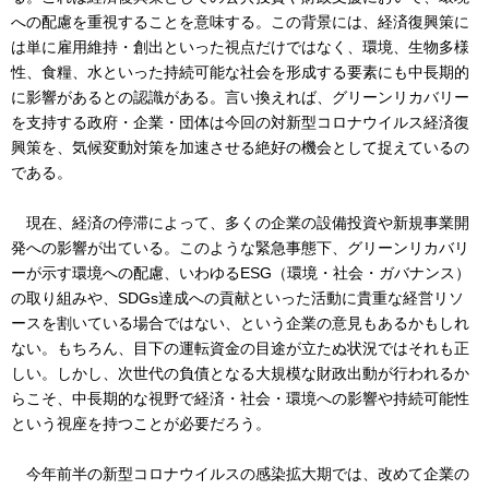
への配慮を重視することを意味する。この背景には、経済復興策に
は単に雇用維持・創出といった視点だけではなく、環境、生物多様
性、食糧、水といった持続可能な社会を形成する要素にも中長期的
に影響があるとの認識がある。言い換えれば、グリーンリカバリー
を支持する政府・企業・団体は今回の対新型コロナウイルス経済復
興策を、気候変動対策を加速させる絶好の機会として捉えているの
である。
現在、経済の停滞によって、多くの企業の設備投資や新規事業開
発への影響が出ている。このような緊急事態下、グリーンリカバリ
ーが示す環境への配慮、いわゆるESG（環境・社会・ガバナンス）
の取り組みや、SDGs達成への貢献といった活動に貴重な経営リソ
ースを割いている場合ではない、という企業の意見もあるかもしれ
ない。もちろん、目下の運転資金の目途が立たぬ状況ではそれも正
しい。しかし、次世代の負債となる大規模な財政出動が行われるか
らこそ、中長期的な視野で経済・社会・環境への影響や持続可能性
という視座を持つことが必要だろう。
今年前半の新型コロナウイルスの感染拡大期では、改めて企業の