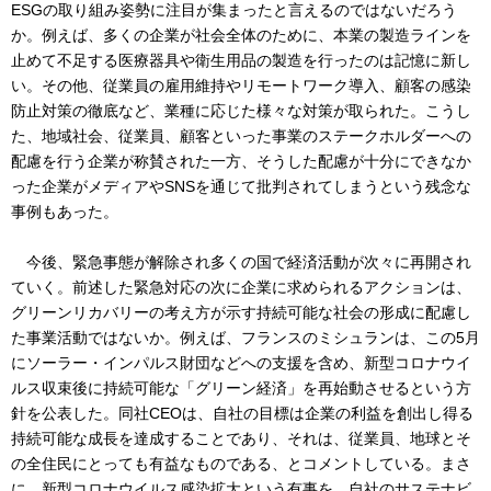
ESGの取り組み姿勢に注目が集まったと言えるのではないだろう
か。例えば、多くの企業が社会全体のために、本業の製造ラインを
止めて不足する医療器具や衛生用品の製造を行ったのは記憶に新し
い。その他、従業員の雇用維持やリモートワーク導入、顧客の感染
防止対策の徹底など、業種に応じた様々な対策が取られた。こうし
た、地域社会、従業員、顧客といった事業のステークホルダーへの
配慮を行う企業が称賛された一方、そうした配慮が十分にできなか
った企業がメディアやSNSを通じて批判されてしまうという残念な
事例もあった。
今後、緊急事態が解除され多くの国で経済活動が次々に再開され
ていく。前述した緊急対応の次に企業に求められるアクションは、
グリーンリカバリーの考え方が示す持続可能な社会の形成に配慮し
た事業活動ではないか。例えば、フランスのミシュランは、この5月
にソーラー・インパルス財団などへの支援を含め、新型コロナウイ
ルス収束後に持続可能な「グリーン経済」を再始動させるという方
針を公表した。同社CEOは、自社の目標は企業の利益を創出し得る
持続可能な成長を達成することであり、それは、従業員、地球とそ
の全住民にとっても有益なものである、とコメントしている。まさ
に、新型コロナウイルス感染拡大という有事を、自社のサステナビ