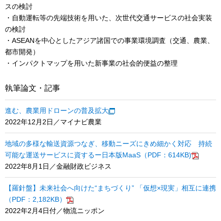
スの検討
・自動運転等の先端技術を用いた、次世代交通サービスの社会実装
の検討
・ASEANを中心としたアジア諸国での事業環境調査（交通、農業、
都市開発）
・インパクトマップを用いた新事業の社会的便益の整理
執筆論文・記事
進む、農業用ドローンの普及拡大
2022年12月2日／マイナビ農業
地域の多様な輸送資源つなぎ、移動ニーズにきめ細かく対応 持続
可能な運送サービスに資するー日本版MaaS（PDF：614KB)
2022年8月1日／金融財政ビジネス
【羅針盤】未来社会へ向けた“まちづくり” 「仮想×現実」相互に連携
（PDF：2,182KB）
2022年2月4日付／物流ニッポン