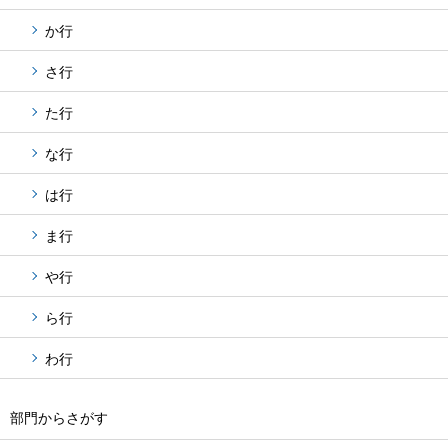
か行
さ行
た行
な行
は行
ま行
や行
ら行
わ行
部門からさがす