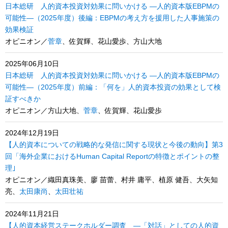
日本総研 人的資本投資対効果に問いかける ―人的資本版EBPMの
可能性―（2025年度）後編：EBPMの考え方を援用した人事施策の
効果検証
オピニオン／
菅章
、佐賀輝、花山愛歩、方山大地
2025年06月10日
日本総研 人的資本投資対効果に問いかける ―人的資本版EBPMの
可能性―（2025年度）前編：「何を」人的資本投資の効果として検
証すべきか
オピニオン／方山大地、
菅章
、佐賀輝、花山愛歩
2024年12月19日
【人的資本についての戦略的な発信に関する現状と今後の動向】第3
回「海外企業におけるHuman Capital Reportの特徴とポイントの整
理｣
オピニオン／織田真珠美、廖 苗蕾、村井 庸平、植原 健吾、大矢知
亮、
太田康尚
、
太田壮祐
2024年11月21日
【人的資本経営ステークホルダー調査 ―「対話」としての人的資