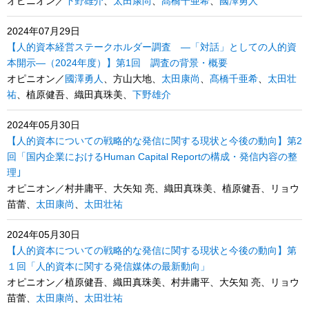
オピニオン／
下野雄介
、
太田康尚
、
髙橋千亜希
、
國澤勇人
2024年07月29日
【人的資本経営ステークホルダー調査 ―「対話」としての人的資
本開示―（2024年度）】第1回 調査の背景・概要
オピニオン／
國澤勇人
、方山大地、
太田康尚
、
髙橋千亜希
、
太田壮
祐
、植原健吾、織田真珠美、
下野雄介
2024年05月30日
【人的資本についての戦略的な発信に関する現状と今後の動向】第2
回「国内企業におけるHuman Capital Reportの構成・発信内容の整
理｣
オピニオン／村井庸平、大矢知 亮、織田真珠美、植原健吾、リョウ
苗蕾、
太田康尚
、
太田壮祐
2024年05月30日
【人的資本についての戦略的な発信に関する現状と今後の動向】第
１回「人的資本に関する発信媒体の最新動向」
オピニオン／植原健吾、織田真珠美、村井庸平、大矢知 亮、リョウ
苗蕾、
太田康尚
、
太田壮祐