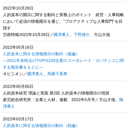
2022年10月28日
人的資本の開示に関する動向と実務上のポイント 経営・人事戦略
において必須の情報開示を通じ、”プロアクティブな人事部門”を目
指す
労政時報2022年10月28日／
國澤勇人
、
下野雄介
、方山大地
2022年05月16日
人的資本に関する情報開示の動向（後編）
―2021年末時点のTOPIX100企業のコーポレート・ガバナンスに関
する報告書をもとに―
オピニオン／
國澤勇人
、
髙橋千亜希
2022年05月05日
人的資本経営 理論と実践 第2回 人的資本の情報開示の現状
産労総合研究所「企業と人材」連載 2022年5月号／方山大地、
國
澤勇人
2022年03月17日
人的資本に関する情報開示の動向（前編）