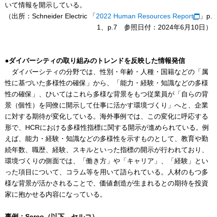
いて情報を開示している。
（出所：Schneider Electric 「
2022 Human Resources Report
」p.
1、p.7 参照日付：2024年6月10日）
●ダイバーシティの取り組みのトレンドを反映した情報発信
ダイバーシティの分野では、性別・年齢・人種・国籍などの「属
性に基づいた多様性の確保」から、「能力・経験・知識などの多様
性の確保」、ひいてはこれら多様な背景をもつ従業員が「自らの背
景（個性）を同僚に開示して仕事に活かす環境づくり」へと、企業
に対する期待が変化している。海外事例では、この変化に呼応する
形で、HCRにおける多様性指標に関する開示が進められている。例
えば、能力・経験・知識などの多様性を示すものとして、教育や勤
続年数、職歴、経験、スキルといった指標の開示が行われており、
環境づくりの側面では、「働き方」や「キャリア」、「経験」とい
った項目について、コラム等を用いて語られている。人材のもつ多
様な背景が活かされることで、価値創造が生まれるとの期待を投資
家に抱かせる内容になっている。
事例：Serco（以下、セルコ）