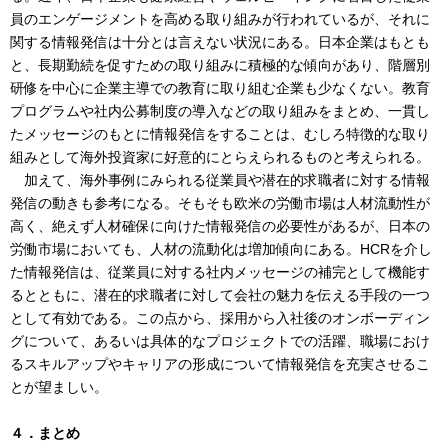
員のエンゲージメントを高める取り組みが行われているが、それに
関する情報発信は十分とは言えない状況にある。日本企業はもとも
と、長期勤続を促すための取り組みに積極的な傾向があり、階層別
研修を中心に企業主導での教育に取り組む企業も少なくない。教育
プログラムや社内公募制度の導入などの取り組みをまとめ、一貫し
たメッセージのもとに情報発信をすることは、むしろ特徴的な取り
組みとして海外投資家に好意的にとらえられるものと考えられる。
加えて、海外事例にみられる従業員や潜在的求職者に対する情報
発信の動きも参考になる。そもそも欧米の労働市場は人材流動性が
高く、絶えず人材確保に向けた情報発信の必要性があるが、日本の
労働市場においても、人材の流動化は増加傾向にある。HCRを介し
た情報発信は、従業員に対する社内メッセージの補完として機能す
るとともに、潜在的求職者に対して会社の魅力を伝える手段の一つ
として有効である。この点から、採用から入社後のオンボーディン
グについて、あるいは具体的なプロジェクトでの活躍、職場におけ
るスキルアップやキャリアの形成について情報発信を充実させるこ
とが望ましい。
４．まとめ