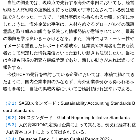
当社の調査では、現時点で先行する海外の事例においても、経営
戦略と人材戦略の連動性を持った説明が丁寧になされている例は確
認できなかった。一方で、「海外事例から得られる示唆」の項に示
したように、海外企業の事例は、人材をめぐるグローバルでの課題
意識と取り組みの傾向を反映した情報発信が意識されていて、最新
の動向を学ぶ良いきっかけとなる。また、海外ではストーリー性や
イメージを重視したレポートの構成や、従業員や求職者を主要な読
者として想定した情報発信といった新しい動きも注視したい。当社
は今後も同様の調査を継続予定であり、新しい動きがあれば追って
報告する。
今後HCRの発行を検討している企業においては、本稿で触れてき
たように、国内企業事例のみならず、海外企業事例から得られる示
唆も参考に、自社の掲載内容についてご検討頂ければ幸いである。
（※1）
SASBスタンダード：Sustainability Accounting Standards B
oard Standards
（※2）
GRIスタンダード：Global Reporting Initiative Standards
（※3）
人的資本ROIの定義は企業によって異なる。例えば経常利益
÷人的資本コストによって算出されている。
（※4）
Deutsche Bank 「Human Capital Report 2022」