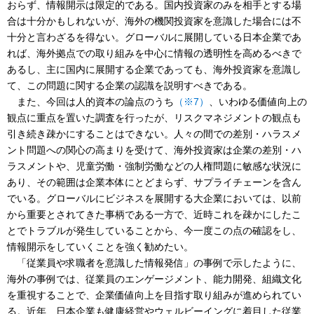
おらず、情報開示は限定的である。国内投資家のみを相手とする場
合は十分かもしれないが、海外の機関投資家を意識した場合には不
十分と言わざるを得ない。グローバルに展開している日本企業であ
れば、海外拠点での取り組みを中心に情報の透明性を高めるべきで
あるし、主に国内に展開する企業であっても、海外投資家を意識し
て、この問題に関する企業の認識を説明すべきである。
また、今回は人的資本の論点のうち
（※7）
、いわゆる価値向上の
観点に重点を置いた調査を行ったが、リスクマネジメントの観点も
引き続き疎かにすることはできない。人々の間での差別・ハラスメ
ント問題への関心の高まりを受けて、海外投資家は企業の差別・ハ
ラスメントや、児童労働・強制労働などの人権問題に敏感な状況に
あり、その範囲は企業本体にとどまらず、サプライチェーンを含ん
でいる。グローバルにビジネスを展開する大企業においては、以前
から重要とされてきた事柄である一方で、近時これを疎かにしたこ
とでトラブルが発生していることから、今一度この点の確認をし、
情報開示をしていくことを強く勧めたい。
「従業員や求職者を意識した情報発信」の事例で示したように、
海外の事例では、従業員のエンゲージメント、能力開発、組織文化
を重視することで、企業価値向上を目指す取り組みが進められてい
る。近年、日本企業も健康経営やウェルビーイングに着目した従業