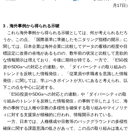
月17日）
3．海外事例から得られる示唆
これら海外事例から得られる示唆としては、何が考えられるだろ
うか。この点、「国際基準に準拠したモ二タリング指標の開示」に
関しては、日本企業は海外企業に比較してデータの蓄積の程度や目
標設定に改善の余地があるものの、数年前の状況と比較して意欲的
な情報開示は増えており、今後に期待が持てる。一方で、「ESG投
資やSDGsへの対応との連動」や、「ダイバーシティの取り組みの
トレンドを反映した情報発信」、「従業員や求職者を意識した情報
発信」に関しては、学ぶべきポイントが大いにあると考えられ、以
下この点を中心に記述する。
「ESG投資やSDGsへの対応との連動」や「ダイバーシティの取
り組みのトレンドを反映した情報発信」の事例で示したように、海
外の事例では人種や宗教の多様性を確保する取り組みやマイノリテ
ィに対する支援策が積極的に行われ、情報開示されている。
一方、日本では、人種構成や宗教等のバックグラウンドの多様性
確保に関する課題意識の低さがあって、この点の取り組みは進んで