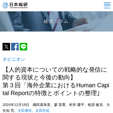
経営コラム
オピニオン
【人的資本についての戦略的な発信に
関する現状と今後の動向】
第３回「海外企業におけるHuman Capi
tal Reportの特徴とポイントの整理｣
2024年12月19日 織田真珠美、廖 苗蕾、村井 庸平、植原 健吾、大
矢知 亮、
太田康尚
、
太田壮祐