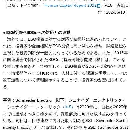
（出所：ドイツ銀行「
Human Capital Report 2022
」P.15 参照日
付：2024/6/10）
●ESG投資やSDGsへの対応との連動
海外では、ESG投資に対する対応が積極的に進められている。こ
れは、投資家や金融機関がESG投資に高い関心を持ち、関連指標を
重視した投資判断が一般的になっているためである。また、2015年
に国連総会で採択されたSDGs（持続可能な開発目標）は、これを
後押しする動きとして機能した。ESG投資やSDGsへの対応と連動
して情報発信をするHCRでは、人材に関する課題を明示して、その
改善過程について情報開示をすることで、投資家の要望に応えてい
る。
事例：Schneider Electric（以下、シュナイダーエレクトリック）
シュナイダーエレクトリック
（※5）
は2020年に、自社が2025年
までに達成すべき目標を掲げ、課題解決に向けた取り組みを行って
いる。同社は、目標達成に向けた取り組みをSSI（Schneider Sustai
nability Impact）として記載して、その進捗をSSE（Schneider Sust