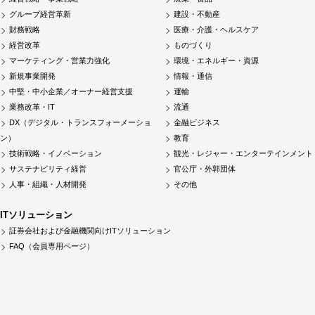
グループ経営革新
建設・不動産
財務戦略
医療・介護・ヘルスケア
経営改革
ものづくり
マーケティング・営業力強化
環境・エネルギー・資源
新規事業開発
情報・通信
中堅・中小企業／オーナー経営支援
運輸
業務改革・IT
流通
DX（デジタル・トランスフォーメーショ
金融ビジネス
ン）
教育
技術戦略・イノベーション
観光・レジャー・エンターテインメント
サステナビリティ経営
官公庁・外郭団体
人事・組織・人材開発
その他
ITソリューション
証券会社および金融機関向けITソリューション
FAQ（会員専用ページ）