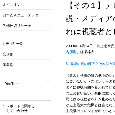
【その１】テ
オピニオン
日本総研ニュースレター
説・メディア
先端技術リサーチ
れは視聴者と
カテゴリー別
2009年04月24日 井上
内朋則
、紅瀬雄太
業務別
6. 番組の質の低下？それは
産業別
（倉沢）番組の質の低下の話
は質が低いからスポンサーの
YouTube
タイに視聴時間を食われている
同士の食い合いが劇的に激し
局に移る視聴者を引き止めるた
が史上最大の危機とは言えな
レポートに関する
お問い合わせ
主役級のタレントが出ている