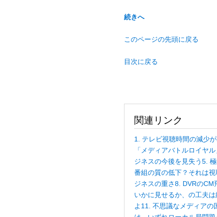
続きへ
このページの先頭に戻る
目次に戻る
関連リンク
1. テレビ視聴時間の減少
「メディアバトルロイヤル
ジネスの今後を見失う
5.
番組の質の低下？それは視
ジネスの重さ
8. DVR
いかに見せるか、の工夫は
よ
11. 不思議なメディ
は、いずれローカル局問題