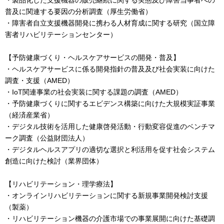
・製品化した支援機器の販売継続に関する実態及び障害当事者への
普及に関連する要因の分析調査（厚生労働省）
・障害者自立支援機器開発に携わる人材育成に関する研究（国立障
害者リハビリテーションセンター）
【予防健康づくり・ヘルスケアサービスの開発・普及】
・ヘルスケアサービスに係る開発指針の普及及び社会実装に向けた
調査・支援（AMED）
・IoT関連事業の社会実装に関する課題の調査（AMED）
・予防健康づくりに関するエビデンス構築に向けた大規模実証事業
（経済産業省）
・デジタル技術を活用した健康啓発活動・行動変容促進のベンチマ
ーク調査（公益財団法人）
・デジタルヘルスアプリの適切な選択と利活用を促す社会システム
創造に向けた検討（業界団体）
【リハビリテーション・理学療法】
・オンラインリハビリテーションに関する新規事業開発検討支援
（製薬）
・リハビリテーション機器の介護市場での事業展開に向けた基礎調