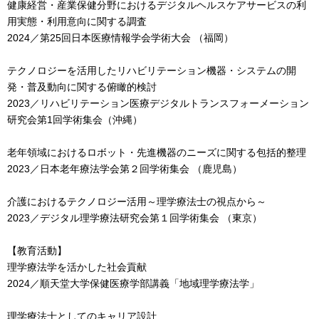
健康経営・産業保健分野におけるデジタルヘルスケアサービスの利
用実態・利用意向に関する調査
2024／第25回日本医療情報学会学術大会 （福岡）
テクノロジーを活用したリハビリテーション機器・システムの開
発・普及動向に関する俯瞰的検討
2023／リハビリテーション医療デジタルトランスフォーメーション
研究会第1回学術集会（沖縄）
老年領域におけるロボット・先進機器のニーズに関する包括的整理
2023／日本老年療法学会第２回学術集会 （鹿児島）
介護におけるテクノロジー活用～理学療法士の視点から～
2023／デジタル理学療法研究会第１回学術集会 （東京）
【教育活動】
理学療法学を活かした社会貢献
2024／順天堂大学保健医療学部講義「地域理学療法学」
理学療法士としてのキャリア設計