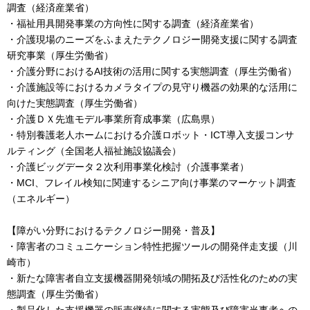
調査（経済産業省）
・福祉用具開発事業の方向性に関する調査（経済産業省）
・介護現場のニーズをふまえたテクノロジー開発支援に関する調査
研究事業（厚生労働省）
・介護分野におけるAI技術の活用に関する実態調査（厚生労働省）
・介護施設等におけるカメラタイプの見守り機器の効果的な活用に
向けた実態調査（厚生労働省）
・介護ＤＸ先進モデル事業所育成事業（広島県）
・特別養護老人ホームにおける介護ロボット・ICT導入支援コンサ
ルティング（全国老人福祉施設協議会）
・介護ビッグデータ２次利用事業化検討（介護事業者）
・MCI、フレイル検知に関連するシニア向け事業のマーケット調査
（エネルギー）
【障がい分野におけるテクノロジー開発・普及】
・障害者のコミュニケーション特性把握ツールの開発伴走支援（川
崎市）
・新たな障害者自立支援機器開発領域の開拓及び活性化のための実
態調査（厚生労働省）