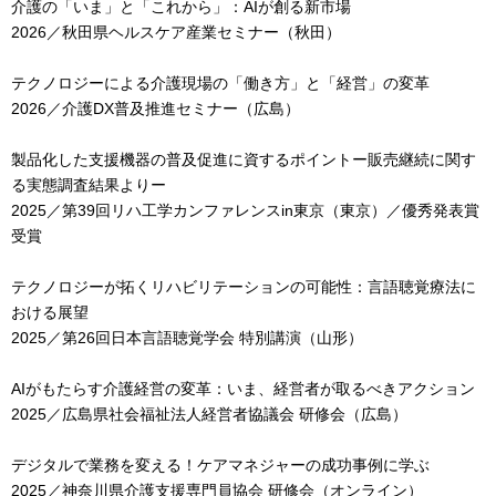
介護の「いま」と「これから」：AIが創る新市場
2026／秋田県ヘルスケア産業セミナー（秋田）
テクノロジーによる介護現場の「働き方」と「経営」の変革
2026／介護DX普及推進セミナー（広島）
製品化した支援機器の普及促進に資するポイントー販売継続に関す
る実態調査結果よりー
2025／第39回リハ工学カンファレンスin東京（東京）／優秀発表賞
受賞
テクノロジーが拓くリハビリテーションの可能性：言語聴覚療法に
おける展望
2025／第26回日本言語聴覚学会 特別講演（山形）
AIがもたらす介護経営の変革：いま、経営者が取るべきアクション
2025／広島県社会福祉法人経営者協議会 研修会（広島）
デジタルで業務を変える！ケアマネジャーの成功事例に学ぶ
2025／神奈川県介護支援専門員協会 研修会（オンライン）