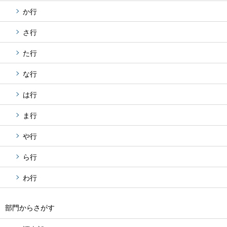
か行
さ行
た行
な行
は行
ま行
や行
ら行
わ行
部門からさがす