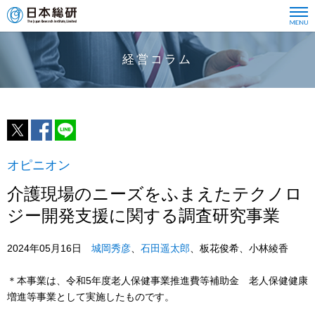
経営コラム
オピニオン
介護現場のニーズをふまえたテクノロ
ジー開発支援に関する調査研究事業
2024年05月16日
城岡秀彦
、
石田遥太郎
、板花俊希、小林綾香
＊本事業は、令和5年度老人保健事業推進費等補助金 老人保健健康
増進等事業として実施したものです。