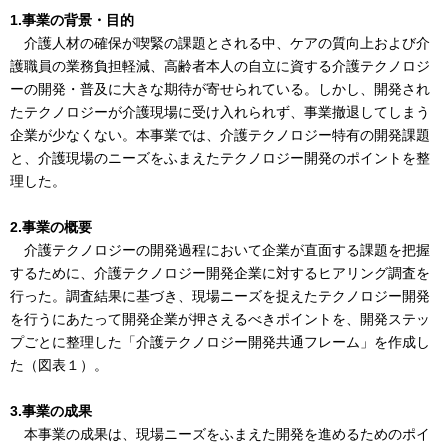
1.事業の背景・目的
介護人材の確保が喫緊の課題とされる中、ケアの質向上および介
護職員の業務負担軽減、高齢者本人の自立に資する介護テクノロジ
ーの開発・普及に大きな期待が寄せられている。しかし、開発され
たテクノロジーが介護現場に受け入れられず、事業撤退してしまう
企業が少なくない。本事業では、介護テクノロジー特有の開発課題
と、介護現場のニーズをふまえたテクノロジー開発のポイントを整
理した。
2.事業の概要
介護テクノロジーの開発過程において企業が直面する課題を把握
するために、介護テクノロジー開発企業に対するヒアリング調査を
行った。調査結果に基づき、現場ニーズを捉えたテクノロジー開発
を行うにあたって開発企業が押さえるべきポイントを、開発ステッ
プごとに整理した「介護テクノロジー開発共通フレーム」を作成し
た（図表１）。
3.事業の成果
本事業の成果は、現場ニーズをふまえた開発を進めるためのポイ