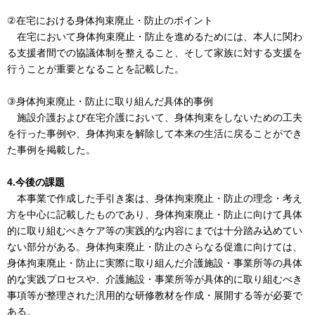
②在宅における身体拘束廃止・防止のポイント
在宅において身体拘束廃止・防止を進めるためには、本人に関わ
る支援者間での協議体制を整えること、そして家族に対する支援を
行うことが重要となることを記載した。
③身体拘束廃止・防止に取り組んだ具体的事例
施設介護および在宅介護において、身体拘束をしないための工夫
を行った事例や、身体拘束を解除して本来の生活に戻ることができ
た事例を掲載した。
4.今後の課題
本事業で作成した手引き案は、身体拘束廃止・防止の理念・考え
方を中心に記載したものであり、身体拘束廃止・防止に向けて具体
的に取り組むべきケア等の実践的な内容にまでは十分踏み込めてい
ない部分がある。身体拘束廃止・防止のさらなる促進に向けては、
身体拘束廃止・防止に実際に取り組んだ介護施設・事業所等の具体
的な実践プロセスや、介護施設・事業所等が具体的に取り組むべき
事項等が整理された汎用的な研修教材を作成・展開する等が必要で
ある。