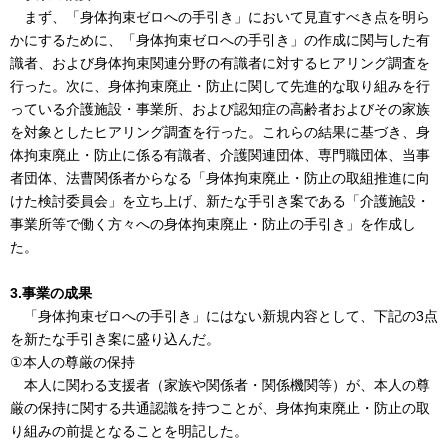
まず、「身体拘束ゼロへの手引き」において見直すべき点を明ら
かにするために、「身体拘束ゼロへの手引き」の作成に関与した有
識者、および身体拘束関連分野の有識者に対するヒアリング調査を
行った。次に、身体拘束廃止・防止に関して先進的な取り組みを行
っている介護施設・事業所、および認知症の高齢者およびその家族
を対象としたヒアリング調査を行った。これらの結果に基づき、身
体拘束廃止・防止に係る有識者、介護関連団体、専門職団体、当事
者団体、法曹関係者からなる「身体拘束廃止・防止の取組推進に向
けた検討委員会」を立ち上げ、新たな手引き案である「介護施設・
事業所等で働く方々への身体拘束廃止・防止の手引き」を作成し
た。
3.事業の成果
「身体拘束ゼロへの手引き」にはない新規内容として、下記の3点
を新たな手引き案に盛り込んだ。
①本人の尊厳の保持
本人に関わる支援者（家族や関係者・関係機関等）が、本人の尊
厳の保持に関する共通認識を持つことが、身体拘束廃止・防止の取
り組みの前提となることを明記した。