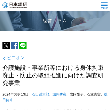
経営コラム
オピニオン
介護施設・事業所等における身体拘束
廃止・防止の取組推進に向けた調査研
究事業
2024年06月13日
石田遥太郎
、
城岡秀彦
、岩附愛子、石塚真実、
益
田健甫