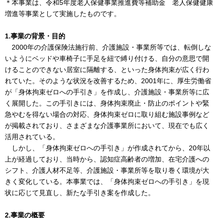
＊本事業は、令和5年度老人保健事業推進費等補助金 老人保健健康
増進等事業として実施したものです。
1.事業の背景・目的
2000年の介護保険法施行前、介護施設・事業所等では、転倒しな
いようにベッドや車椅子に手足を紐で縛り付ける、自分の意思で開
けることのできない居室に隔離する、といった身体拘束が広く行わ
れていた。そのような状況を改善するため、2001年に、厚生労働省
が「身体拘束ゼロへの手引き」を作成し、介護施設・事業所等に広
く展開した。この手引きには、身体拘束廃止・防止のポイントや緊
急やむを得ない場合の対応、身体拘束ゼロに取り組む施設事例など
が掲載されており、さまざまな介護事業所において、現在でも広く
活用されている。
しかし、「身体拘束ゼロへの手引き」が作成されてから、20年以
上が経過しており、当時から、認知症高齢者の増加、在宅介護への
シフト、介護人材不足等、介護施設・事業所等を取り巻く環境が大
きく変化している。本事業では、「身体拘束ゼロへの手引き」を現
状に応じて見直し、新たな手引き案を作成した。
2.事業の概要