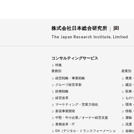
株式会社日本総合研究所
The Japan Research Institute, Limited
コンサルティングサービス
特集
業務別
産業別
経営戦略・事業戦略
農業
グループ経営革新
建設
財務戦略
医療
経営改革
もの
マーケティング・営業力強化
環境
新規事業開発
情報
中堅・中小企業／オーナー経営支援
運輸
業務改革・IT
流通
DX（デジタル・トランスフォーメーショ
金融