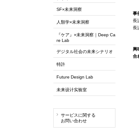
SF×未来洞察
事
長
人類学×未来洞察
長
『ケア』×未来洞察｜Deep Ca
re Lab
興
デジタル社会の未来シナリオ
合
特許
Future Design Lab
未来设计实验室
サービスに関する
お問い合わせ