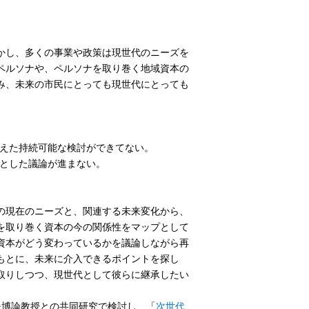
かし、多くの事業や政策は現世代のニーズを
ペルソナや、ペルソナを取り巻く地域資本の
み、未来の市民にとっても現世代にとっても
据えた持続可能な検討ができてない。
提とした議論が進まない。
の現在のニーズと、関連する未来変化から、
を取り巻く資本の今の関係性をマップとして
資本がどう変わっているかを議論しながら再
もとに、未来に介入できるポイントを探し
取りしつつ、現世代として彼らに継承したい
嵜博論教授との共同研究で検討し、「
次世代