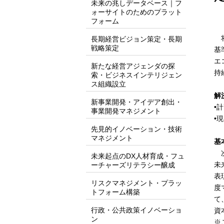
未来の兆しデータベース｜フ
ォーサイトのためのプラット
フォーム
将
長期経営ビジョン策定・長期
戦略策定
基
エ
新たな経営アジェンダの探
持
索・ビジネスインテリジェン
ス組織設立
解
新事業開発・アイデア創出・
•
事業開発マネジメント
•
先見的イノベーション・技術
マネジメント
基
次
未来起点のDX人材育成・フュ
未
ーチャーズリテラシー醸成
表
リスクマネジメント・プラッ
度
トフォーム構築
て
行政・公共政策イノベーショ
資
ン
※