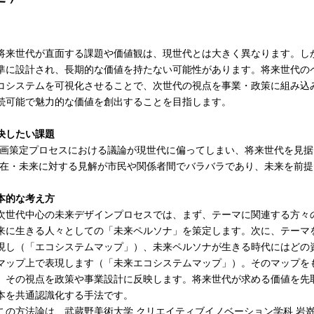
来世代が直面する課題や価値観は、現世代とは大きく異なります。し
準に設計され、長期的な価値を持たない可能性があります。将来世代の
コシステムを可視化させることで、次世代の視点を事業・政策に組み込
続可能で魅力的な価値を創出することを目指します。
決したい課題
計画策定プロセスにおける議論が現世代に偏ってしまい、将来世代を見
現在・未来に対する見解が市民や関係者間でバラバラであり、未来を前
本的な考え方
世代中心の未来デザインプロセスでは、まず、テーマに関連する方々
来に生きる人々としての「未来ペルソナ」を策定します。次に、テーマ
現し（「エコシステムマップ」）、未来ペルソナが生きる時代にはどの
マップ上で表現します（「未来エコシステムマップ」）。そのマップを
、その視点を政策や事業設計に反映します。将来世代が求める価値を先
本を共通認識化する手法です。
この方法論は、武蔵野美術大学 クリエイティブイノベーション学科 岩