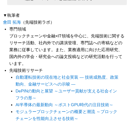
▼執筆者
會田 拓海
（先端技術ラボ）
専門領域
ブロックチェーンや金融×IT領域を中心に、先端技術に関する
リサーチ活動、社内外での講演登壇、専門誌への寄稿などの
業務に従事しています。また、業務適用に向けた応用研究、
国内外の学会・研究会への論文投稿などの研究活動を行って
います。
先端技術リサーチ
自動運転技術の現在地と社会実装 ― 技術成熟度、政策
動向、金融サービスへの示唆 ―
DePINの動向と展望 ～ユーザー貢献が支える社会イン
フラの形～
AI半導体の最新動向 ～ポストGPU時代の注目技術～
モジュラーブロックチェーンの概要と潮流 ～ブロック
チェーンを性能向上させる技術～