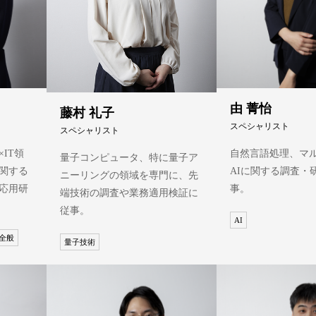
由 菁怡
藤村 礼子
スペシャリスト
スペシャリスト
IT領
自然言語処理、マ
量子コンピュータ、特に量子ア
関する
AIに関する調査・
ニーリングの領域を専門に、先
応用研
事。
端技術の調査や業務適用検証に
従事。
AI
T全般
量子技術