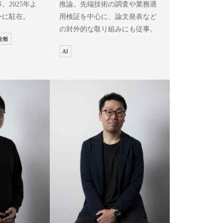
。2025年よ
推論。先端技術の調査や業務適
ーに駐在。
用検証を中心に、論文発表など
の対外的な取り組みにも従事。
T全般
AI