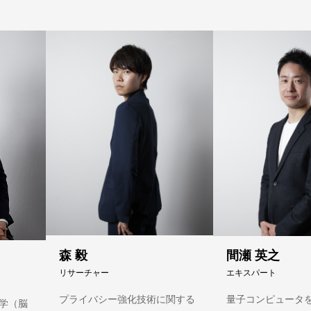
森 毅
間瀬 英之
リサーチャー
エキスパート
プライバシー強化技術に関する
量子コンピュータを
学（脳