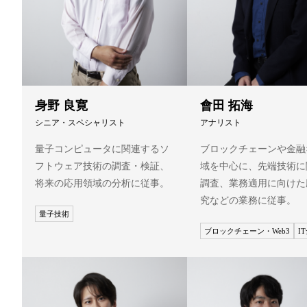
身野 良寛
會田 拓海
シニア・スペシャリスト
アナリスト
量子コンピュータに関連するソ
ブロックチェーンや金融×
フトウェア技術の調査・検証、
域を中心に、先端技術に
将来の応用領域の分析に従事。
調査、業務適用に向けた
究などの業務に従事。
量子技術
ブロックチェーン・Web3
I