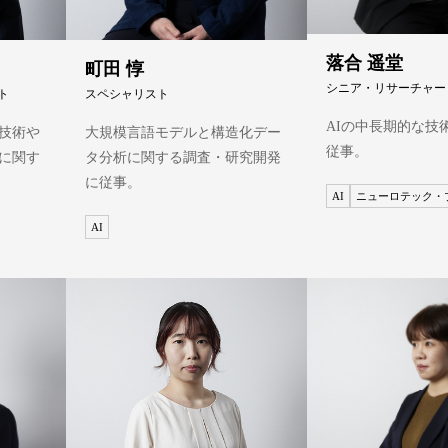
落合 遥堂
町田 惇
シニア・リサーチャー
ト
スペシャリスト
AIの中長期的な技
技術や
大規模言語モデルと構造化デー
従事。
に関す
タ分析に関する調査・研究開発
に従事。
AI
ニューロテック・
AI