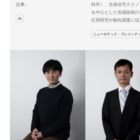
従事。
科学）、生体信号テクノ
を中心とした先端技術の
AI
応用研究や動向調査に従
ニューロテック・ブレインテ