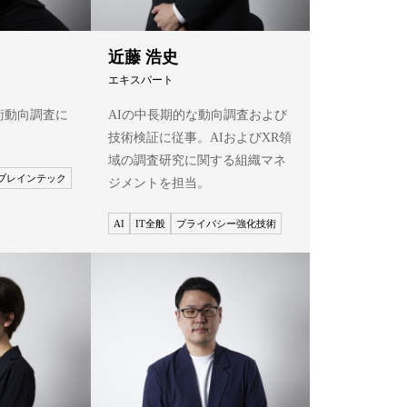
近藤 浩史
エキスパート
術動向調査に
AIの中長期的な動向調査および
技術検証に従事。AIおよびXR領
域の調査研究に関する組織マネ
ブレインテック
ジメントを担当。
AI
IT全般
プライバシー強化技術