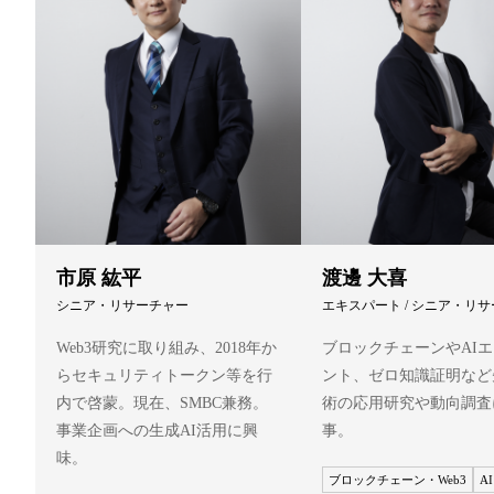
市原 紘平
渡邊 大喜
シニア・リサーチャー
エキスパート / シニア・リ
Web3研究に取り組み、2018年か
ブロックチェーンやAI
らセキュリティトークン等を行
ント、ゼロ知識証明など
内で啓蒙。現在、SMBC兼務。
術の応用研究や動向調査
事業企画への生成AI活用に興
事。
味。
ブロックチェーン・Web3
AI