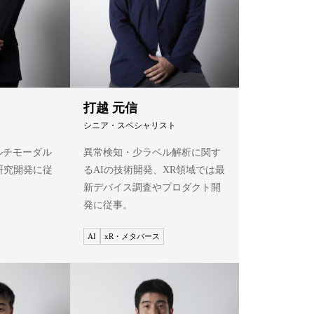
打越 元信
シニア・スペシャリスト
ルチモーダル
異常検知・少ラベル解析に関す
研究開発に従
るAIの技術開発、XR領域では最
新デバイス調査やプロダクト開
発に従事。
AI
xR・メタバース