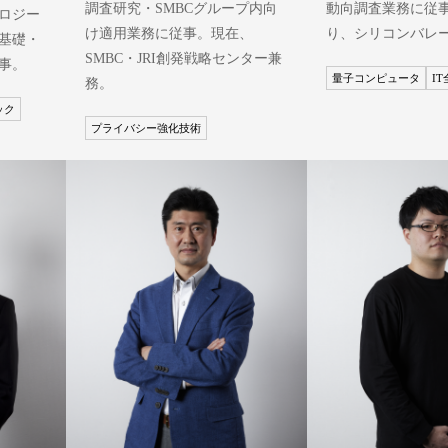
調査研究・SMBCグループ内向
動向調査業務に従事
ロジー
け適用業務に従事。現在、
り、シリコンバレ
基礎・
SMBC・JRI創発戦略センター兼
事。
量子コンピュータ
I
務。
ック
プライバシー強化技術