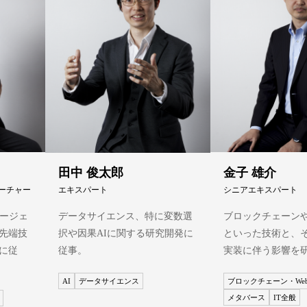
田中 俊太郎
金子 雄介
サーチャー
エキスパート
シニアエキスパート
エージェ
データサイエンス、特に変数選
ブロックチェーン
先端技
択や因果AIに関する研究開発に
といった技術と、
に従
従事。
実装に伴う影響を
AI
データサイエンス
ブロックチェーン・Web
メタバース
IT全般