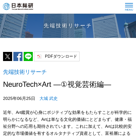
先端技術リサーチ
PDFダウンロード
先端技術リサーチ
NeuroTech×Art ―①視覚芸術編―
2025年06月25日
大城 武史
近年、Art鑑賞が心身にポジティブな効果をもたらすことが科学的に
明らかになるなど、Artは単なる文化的価値にとどまらず、健康・福
祉分野への応用も期待されています。これに加えて、Artは比較的安
定的な市場価値を有するオルタナティブ資産として、富裕層による