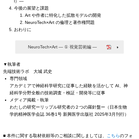
l）―
今後の展望と課題
Art や作者に特化した拡散モデルの開発
NeuroTech×Art の倫理と著作権問題
おわりに
NeuroTech×Art ― ① 視覚芸術編 ―
▼執筆者
先端技術ラボ 大城 武史
専門領域
アカデミアで神経科学研究に従事した経験を活かして AI、神
経科学分野全般の技術調査・検証・開発等に従事
メディア掲載・執筆
わたしの研究ーリップル研究者の２つの羅針盤ー（日本生物
学的精神医学会誌 36巻1号 新興医学出版社 2025年3月刊行）
■ 本件に関する取材依頼等のご相談に関しましては、
こちら
のフォ