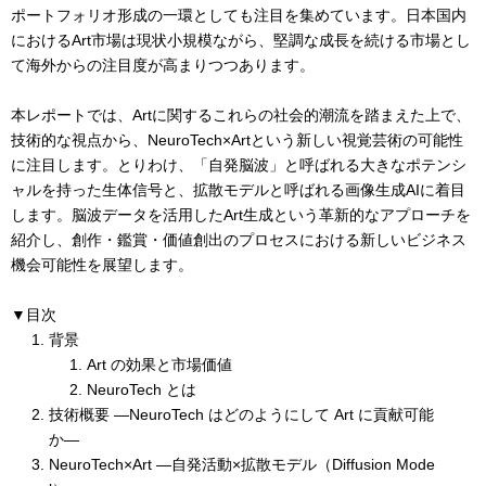
ポートフォリオ形成の一環としても注目を集めています。日本国内
におけるArt市場は現状小規模ながら、堅調な成長を続ける市場とし
て海外からの注目度が高まりつつあります。
本レポートでは、Artに関するこれらの社会的潮流を踏まえた上で、
技術的な視点から、NeuroTech×Artという新しい視覚芸術の可能性
に注目します。とりわけ、「自発脳波」と呼ばれる大きなポテンシ
ャルを持った生体信号と、拡散モデルと呼ばれる画像生成AIに着目
します。脳波データを活用したArt生成という革新的なアプローチを
紹介し、創作・鑑賞・価値創出のプロセスにおける新しいビジネス
機会可能性を展望します。
▼目次
背景
Art の効果と市場価値
NeuroTech とは
技術概要 ―NeuroTech はどのようにして Art に貢献可能
か―
NeuroTech×Art ―自発活動×拡散モデル（Diffusion Mode