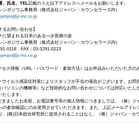
署、氏名、TEL
記載のうえ以下アドレスへメールをお願いします。
シンポジウム事務局（株式会社ジャパン・カウンセラーズ内）
_sympo@jc-inc.co.jp
するお問い合わせ】
ナに望まれる日本のあるべき医療の姿
シンポジウム事務局（株式会社ジャパン・カウンセラーズ内）
91-0118 FAX：03-3291-0223
_sympo@jc-inc.co.jp
クセス情報（URL・パスワード・参加方法）はお申込みいただいた方の
ナウイルス感染症対策によりスタッフが不在の場合がございます。お問
（パソコンの機種等）など技術的なお問い合わせについては対応いたし
いたします。
だきましたお名前、お電話番号等の個人情報につきましては、（株）ジ
への参加確認にのみ使用させていただきます。また、上記メールアドレ
り、(株)日本総合研究所に提供されることはなく、（株）ジャパン・カ