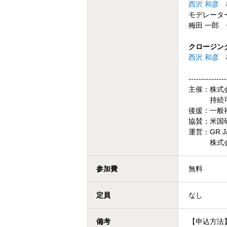
西沢 和彦
株
モデレータ
梅田 一郎 
クロージン
西沢 和彦
株
---------------
主催：株式会
持続可能
後援：一般社
協賛：米国
運営：GR J
株式会社ジ
参加費
無料
定員
なし
備考
【申込方法