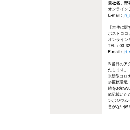
貴社名、部
オンライン
E-mail：
jri
【本件に関
ポストコロ
オンライン
TEL：03-32
E-mail：
jri
※当日のア
たします。
※新型コロ
※視聴環境
続をお勧め
※記載いた
ンポジウム
意がない限