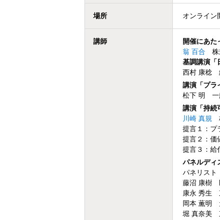
場所
オンライン開
講師
開催にあた
翁 百合
株式
基調講演「
西村 康稔
講演「プラ
松下 明 
講演「持続
川崎 真規
株
提言１：プ
提言２：価
提言３：給
パネルディ
パネリスト
藤沼 康樹
康永 秀生
岡本 薫明
堀 真奈美