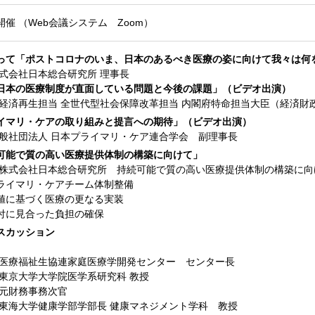
催 （Web会議システム Zoom）
って「ポストコロナのいま、日本のあるべき医療の姿に向けて我々は何
会社日本総合研究所 理事長
日本の医療制度が直面している問題と今後の課題」（ビデオ出演）
 経済再生担当 全世代型社会保障改革担当 内閣府特命担当大臣（経済財
イマリ・ケアの取り組みと提言への期待」（ビデオ出演）
一般社団法人 日本プライマリ・ケア連合学会 副理事長
可能で質の高い医療提供体制の構築に向けて」
式会社日本総合研究所 持続可能で質の高い医療提供体制の構築に向
ライマリ・ケアチーム体制整備
値に基づく医療の更なる実装
付に見合った負担の確保
スカッション
 医療福祉生協連家庭医療学開発センター センター長
 東京大学大学院医学系研究科 教授
 元財務事務次官
 東海大学健康学部学部長 健康マネジメント学科 教授