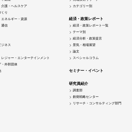
・介護・ヘルスケア
カテゴリー別
づくり
経済・政策レポート
・エネルギー・資源
・通信
経済・政策レポート一覧
テーマ別
経済分析・政策提言
ビジネス
景気・相場展望
論文
・レジャー・エンターテインメント
スペシャルコラム
庁・外郭団体
セミナー・イベント
他
研究員紹介
調査部
創発戦略センター
リサーチ・コンサルティング部門