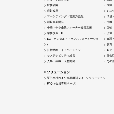
財務戦略
医療
経営改革
もの
マーケティング・営業力強化
環境
新規事業開発
情報
中堅・中小企業／オーナー経営支援
運輸
業務改革・IT
流通
DX（デジタル・トランスフォーメーショ
金融
ン）
教育
技術戦略・イノベーション
観光
サステナビリティ経営
官公
人事・組織・人材開発
その
ITソリューション
証券会社および金融機関向けITソリューション
FAQ（会員専用ページ）