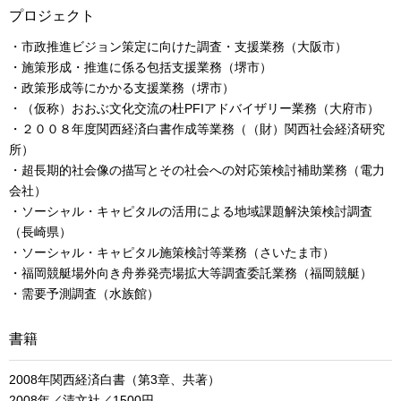
プロジェクト
・市政推進ビジョン策定に向けた調査・支援業務（大阪市）
・施策形成・推進に係る包括支援業務（堺市）
・政策形成等にかかる支援業務（堺市）
・（仮称）おおぶ文化交流の杜PFIアドバイザリー業務（大府市）
・２００８年度関西経済白書作成等業務（（財）関西社会経済研究
所）
・超長期的社会像の描写とその社会への対応策検討補助業務（電力
会社）
・ソーシャル・キャピタルの活用による地域課題解決策検討調査
（長崎県）
・ソーシャル・キャピタル施策検討等業務（さいたま市）
・福岡競艇場外向き舟券発売場拡大等調査委託業務（福岡競艇）
・需要予測調査（水族館）
書籍
2008年関西経済白書（第3章、共著）
2008年／清文社／1500円