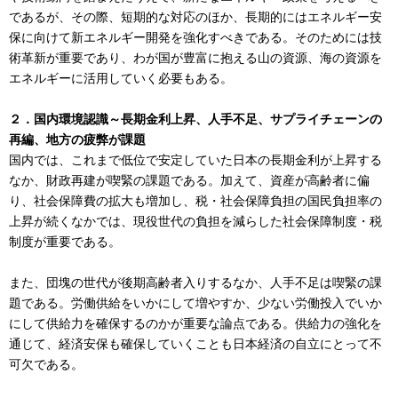
であるが、その際、短期的な対応のほか、長期的にはエネルギー安
保に向けて新エネルギー開発を強化すべきである。そのためには技
術革新が重要であり、わが国が豊富に抱える山の資源、海の資源を
エネルギーに活用していく必要もある。
２．国内環境認識～長期金利上昇、人手不足、サプライチェーンの
再編、地方の疲弊が課題
国内では、これまで低位で安定していた日本の長期金利が上昇する
なか、財政再建が喫緊の課題である。加えて、資産が高齢者に偏
り、社会保障費の拡大も増加し、税・社会保障負担の国民負担率の
上昇が続くなかでは、現役世代の負担を減らした社会保障制度・税
制度が重要である。
また、団塊の世代が後期高齢者入りするなか、人手不足は喫緊の課
題である。労働供給をいかにして増やすか、少ない労働投入でいか
にして供給力を確保するのかが重要な論点である。供給力の強化を
通じて、経済安保も確保していくことも日本経済の自立にとって不
可欠である。