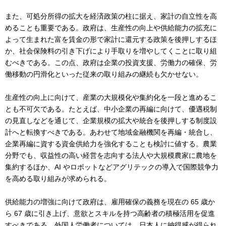
また、可処分所得の拡大を経済政策の柱に据え、家計の自立性を高
めることも重要である。政府は、生産性の向上や供給能力の拡充に
よって生まれた富を賃金の形で家計に還元する政策を後押しするほ
か、社会保険料の引き下げにより手取りを増やしてくことに取り組
むべきである。この点、政府は企業の投資支援、労働力の確保、労
働移動の円滑化といった従来の取り組みの継続も欠かせない。
生産性の向上に向けて、産業の大規模化や集約化を一段と進めるこ
とも不可欠である。たとえば、中小企業の再編に向けて、優遇税制
の見直しなどを通じて、企業規模の拡大や統合を後押しする制度設
計へと転換すべきである。あわせて地域金融機関を再編・統合し、
企業再編に資する資金供給力を強化することも検討に値する。農業
分野でも、収益性の高い経営を志向する法人や大規模農家に農地を
集約するほか、AI やロボットなどアグリテックの導入で国際競争力
を高める取り組みが求められる。
供給能力の増強に向けて政府は、雇用確保の義務を現在の 65 歳か
ら 67 歳に引き上げ、意欲とスキルを持つ高齢者の積極活用を促進
すべきである。外国人労働者については、日本人に納得感が得られ