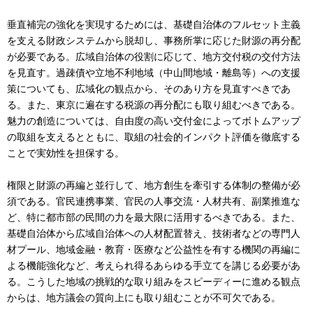
垂直補完の強化を実現するためには、基礎自治体のフルセット主義
を支える財政システムから脱却し、事務所掌に応じた財源の再分配
が必要である。広域自治体の役割に応じて、地方交付税の交付方法
を見直す。過疎債や立地不利地域（中山間地域・離島等）への支援
策についても、広域化の観点から、そのあり方を見直すべきであ
る。また、東京に遍在する税源の再分配にも取り組むべきである。
魅力の創造については、自由度の高い交付金によってボトムアップ
の取組を支えるとともに、取組の社会的インパクト評価を徹底する
ことで実効性を担保する。
権限と財源の再編と並行して、地方創生を牽引する体制の整備が必
須である。官民連携事業、官民の人事交流・人材共有、副業推進な
ど、特に都市部の民間の力を最大限に活用するべきである。また、
基礎自治体から広域自治体への人材配置替え、技術者などの専門人
材プール、地域金融・教育・医療など公益性を有する機関の再編に
よる機能強化など、考えられ得るあらゆる手立てを講じる必要があ
る。こうした地域の挑戦的な取り組みをスピーディーに進める観点
からは、地方議会の質向上にも取り組むことが不可欠である。