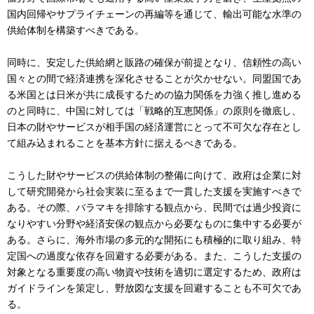
国内回帰やサプライチェーンの再編等を通じて、輸出可能な水準の
供給体制を構築すべきである。
同時に、安定した供給網と販路の確保が前提となり、信頼性の高い
国々との間で経済連携を深化させることが欠かせない。同盟国であ
る米国とは日米が共に成長するための協力関係を力強く推し進める
のと同時に、中国に対しては「戦略的互恵関係」の原則を徹底し、
日本の財やサービスが相手国の経済運営にとって不可欠な存在とし
て組み込まれることを基本方針に据えるべきである。
こうした財やサービスの供給体制の整備に向けて、政府は企業に対
して研究開発から社会実装に至るまで一貫した支援を実施すべきで
ある。その際、バラマキを排除する観点から、民間では過少投資に
なりやすい分野や経済安保の観点から必要なものに集中する必要が
ある。さらに、海外市場の多元的な開拓にも積極的に取り組み、特
定国への過度な依存を回避する必要がある。また、こうした支援の
対象となる重要度の高い物資や技術を適切に選定するため、政府は
ガイドラインを策定し、野放図な支援を回避することも不可欠であ
る。