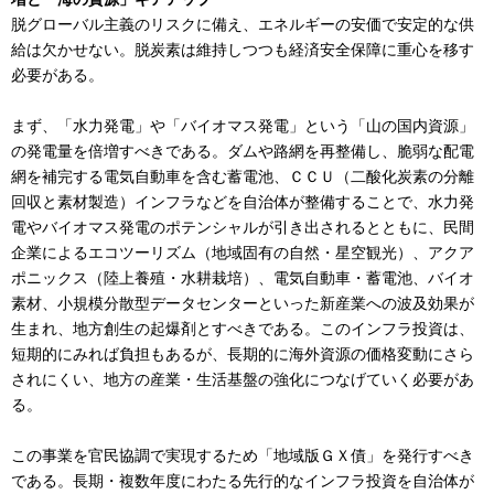
脱グローバル主義のリスクに備え、エネルギーの安価で安定的な供
給は欠かせない。脱炭素は維持しつつも経済安全保障に重心を移す
必要がある。
まず、「水力発電」や「バイオマス発電」という「山の国内資源」
の発電量を倍増すべきである。ダムや路網を再整備し、脆弱な配電
網を補完する電気自動車を含む蓄電池、ＣＣＵ（二酸化炭素の分離
回収と素材製造）インフラなどを自治体が整備することで、水力発
電やバイオマス発電のポテンシャルが引き出されるとともに、民間
企業によるエコツーリズム（地域固有の自然・星空観光）、アクア
ポニックス（陸上養殖・水耕栽培）、電気自動車・蓄電池、バイオ
素材、小規模分散型データセンターといった新産業への波及効果が
生まれ、地方創生の起爆剤とすべきである。このインフラ投資は、
短期的にみれば負担もあるが、長期的に海外資源の価格変動にさら
されにくい、地方の産業・生活基盤の強化につなげていく必要があ
る。
この事業を官民協調で実現するため「地域版ＧＸ債」を発行すべき
である。長期・複数年度にわたる先行的なインフラ投資を自治体が