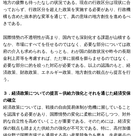
地方の疲弊も待ったなしの状況である。現在の行政区分は現状に合
っておらず、行政区分を超えた政策を実施する必要があり、行政機
構も含めた抜本的な変革を通じて、真の意味の地方創生を進めるべ
きである。
国際情勢の不透明性が高まり、国内でも深刻化する課題が山積する
なか、市場にすべてを任せるのではなく、必要な部分については政
府の介入も求められる。もっとも、わが国の財政状況や昨今の長期
金利上昇等を考慮すれば、ただ単に規模を膨らませるのではなく、
必要な部分に的を絞った対応が必要である。以上の認識のもと、経
済政策、財政政策、エネルギー政策、地方創生の観点から提言を行
う。
３．経済政策についての提言～供給力強化とそれを通じた経済安保
の確立
経済政策については、戦後の自由貿易体制が危機に瀕していること
を認識する必要があり、国際情勢の変化に柔軟に対応しつつ、対外
的な自立性を高めていくことが重要である。そのためには、経済安
保の観点も踏まえた供給力の強化が不可欠である。特に、高付加価
値分野で国際市場でも通用する高い産業競争力を磨き、生産拠点の