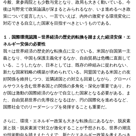
今般、衆参両院とも少数与党となり、政局も大きく動いている。今
後は与野党で政策論議が深まるとみられるなか、いま進めるべき政
策について提言したい。一言でいえば、内外の激変する環境変化に
対応できる自立した国家を目指すべきというものである。
１．国際環境認識～世界経済の歴史的転換を踏まえた経済安保・エ
ネルギー安保の必要性
我々は世界経済の歴史的な転換点に立っている。米国が自国第一主
義となり、中国も保護主義化するなか、自由貿易は危機に直面して
いる。こうしたなか、日本としては、既存の枠組みに捉われない、
新たな国家戦略の構築が求められている。同盟国である米国との友
好関係を維持しつつ、近隣諸国との対立も回避しながら、グローバ
ルサウスを含む世界各国との関係の多角化・深化が重要であり、わ
が国は激動の国際経済のなかで自立した国家となる必要がある。ま
た、自由貿易世界の先導役となるほか、円の国際化を進めるなど、
国際社会でのリーダーシップを発揮することも重要だ。
さらに、環境・エネルギー政策も大きな転換点にあるなか、脱炭素
派と脱・脱炭素派で対立が激化することが予想される。世界の潮流
や技術動向を踏まえたうえで、新たなエネルギー政策を考えるべき