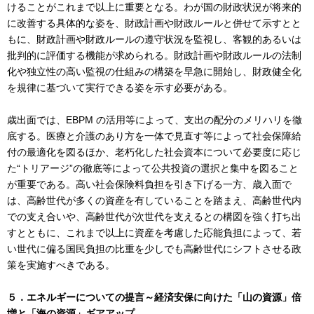
けることがこれまで以上に重要となる。わが国の財政状況が将来的
に改善する具体的な姿を、財政計画や財政ルールと併せて示すとと
もに、財政計画や財政ルールの遵守状況を監視し、客観的あるいは
批判的に評価する機能が求められる。財政計画や財政ルールの法制
化や独立性の高い監視の仕組みの構築を早急に開始し、財政健全化
を規律に基づいて実行できる姿を示す必要がある。
歳出面では、EBPM の活用等によって、支出の配分のメリハリを徹
底する。医療と介護のあり方を一体で見直す等によって社会保障給
付の最適化を図るほか、老朽化した社会資本について必要度に応じ
た“トリアージ”の徹底等によって公共投資の選択と集中を図ること
が重要である。高い社会保険料負担を引き下げる一方、歳入面で
は、高齢世代が多くの資産を有していることを踏まえ、高齢世代内
での支え合いや、高齢世代が次世代を支えるとの構図を強く打ち出
すとともに、これまで以上に資産を考慮した応能負担によって、若
い世代に偏る国民負担の比重を少しでも高齢世代にシフトさせる政
策を実施すべきである。
５．エネルギーについての提言～経済安保に向けた「山の資源」倍
増と「海の資源」ギアアップ