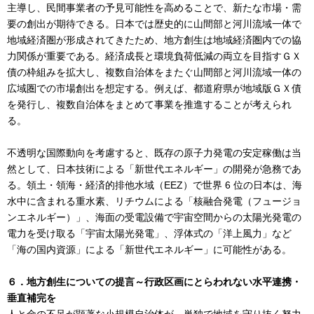
主導し、民間事業者の予見可能性を高めることで、新たな市場・需
要の創出が期待できる。日本では歴史的に山間部と河川流域一体で
地域経済圏が形成されてきたため、地方創生は地域経済圏内での協
力関係が重要である。経済成長と環境負荷低減の両立を目指すＧＸ
債の枠組みを拡大し、複数自治体をまたぐ山間部と河川流域一体の
広域圏での市場創出を想定する。例えば、都道府県が地域版ＧＸ債
を発行し、複数自治体をまとめて事業を推進することが考えられ
る。
不透明な国際動向を考慮すると、既存の原子力発電の安定稼働は当
然として、日本技術による「新世代エネルギー」の開発が急務であ
る。領土・領海・経済的排他水域（EEZ）で世界 6 位の日本は、海
水中に含まれる重水素、リチウムによる「核融合発電（フュージョ
ンエネルギー）」、海面の受電設備で宇宙空間からの太陽光発電の
電力を受け取る「宇宙太陽光発電」、浮体式の「洋上風力」など
「海の国内資源」による「新世代エネルギー」に可能性がある。
６．地方創生についての提言～行政区画にとらわれない水平連携・
垂直補完を