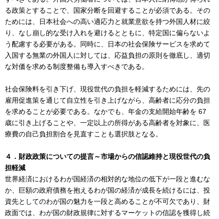
る政策とすることで、国家分断を回避することが必須である。その
ためには、日本社会への高い適応力と就業意欲を持つ外国人材に絞
り、なし崩し的な受け入れを避けるとともに、特定国に偏らないよ
う配慮する必要がある。同時に、日本の社会保険サービスを求めて
入国する無業の外国人に対しては、応益負担の原則を徹底し、適切
な対価を求める制度整備も導入すべきである。
社会保険料を引き下げ、現役世代の負担を軽減するためには、先の
雇用促進策を通じて自立性を引き上げながら、高齢者に応分の負担
を求めることが必要である。なかでも、年金の支給開始年齢を 67
歳に引き上げることや、一定以上の所得がある高齢者を対象に、医
療費の自己負担割合を見直すことも選択肢となる。
４．財政政策についての提言～市場からの信認維持と現役世代の負
担軽減
世界経済におけるわが国経済の相対的な地位の低下が一段と進むな
か、巨額の政府債務を抱えるわが国の経済が成長を続けるには、投
資先としてのわが国の魅力を一段と高めることが不可欠であり、財
政面では、わが国の財政規律に対するマーケットの信認を獲得し続