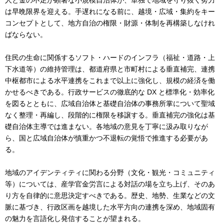
人と金の不足が顕著な小規模自治体が、単独で地域を守り抜く努力
は早晩限界を迎える。手遅れになる前に、越境・広域・集約をキー
コンセプトとして、地方自治の権限・財源・体制を再構築しなけれ
ばならない。
住民の生命に関係するソフト・ハードのインフラ（福祉・道路・上
下水道等）の維持管理は、都道府県と市町村による垂直補完、連携
中枢都市による水平連携をこれまで以上に強化し、規模の経済を働
かせるべきである。行政サービスの徹底的な DX と標準化・効率化
を図るとともに、広域自治体と基礎自治体の事務所掌について聖域
なく整理・再編し、段階的に権限を移譲する。垂直補完の強化は基
礎自治体主導では進まない。各地域の意見を丁寧に汲み取りなが
ら、国と広域自治体が慎重かつ不退転の覚悟で推進する必要があ
る。
地域のアイデンティティに関わる分野（文化・観光・コミュニティ
等）については、産学官金労言による対話の場を立ち上げ、そのあ
り方を自律的に意思決定すべきである。歴史、地勢、生業などの文
脈に基づき、行政区画を越境した水平方向の連携を深め、地域固有
の魅力を言語化し発信することが望まれる。