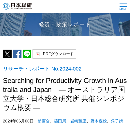
経済・政策レポート
PDFダウンロード
リサーチ・レポート No.2024-002
Searching for Productivity Growth in Aus
tralia and Japan ― オーストラリア国
立大学・日本総合研究所 共催シンポジ
ウム概要 ―
2024年06月06日
翁百合
、
篠田周
、
岩崎薫里
、
野木森稔
、
呉子婧