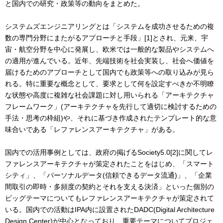
と国内での研究・政策等の動向をまとめた。
システムズエンジニアリングとは「システムを成功させるための複
数の専⾨分野にまたがるアプローチと⼿段」[1]とされ、元来、宇
宙・航空分野を中⼼に発展し、欧⽶では⼀般的な製品やシステムへ
の適用が進んでいる。近年、先端技術を社会実装し、社会へ価値を
届けるためのアプローチとして国内でも政策等への取り込みが見ら
れる。特に重要な概念として、要求として何を設定すべきか不明瞭
な状態や⾼度に複雑な社会課題に対し用いられる「アーキテクチャ
フレームワーク」(アーキテクチャを先⾏して適切に検討するための
⼿法・思考の枠組)や、それに基づき作成されたテンプレート的な意
味合いである「レファレンスアーキテクチャ」がある。
国内での活用事例としては、政府の掲げるSociety5.0[2]に関してレ
ファレンスアーキテクチャが策定されたことをはじめ、「スマート
シティ」、「パーソナルデータ(信頼できるデータ流通)」、「企業
間取引の即時・多頻度の契約とそれを⽀える決済」といった個別の
ビッグテーマについてもレファレンスアーキテクチャが策定されて
いる。国内での活動はIPA内に設置されたDADC(Digital Architecture
Design Center)が中心となっており、重要テーマについてプロジェ