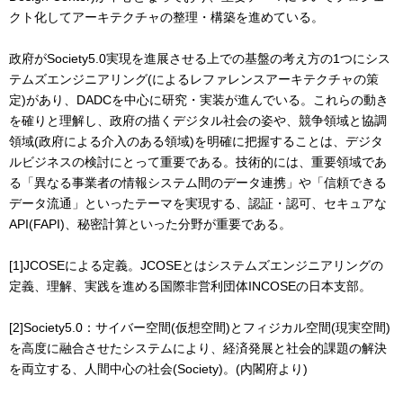
クト化してアーキテクチャの整理・構築を進めている。
政府がSociety5.0実現を進展させる上での基盤の考え方の1つにシス
テムズエンジニアリング(によるレファレンスアーキテクチャの策
定)があり、DADCを中心に研究・実装が進んでいる。これらの動き
を確りと理解し、政府の描くデジタル社会の姿や、競争領域と協調
領域(政府による介入のある領域)を明確に把握することは、デジタ
ルビジネスの検討にとって重要である。技術的には、重要領域であ
る「異なる事業者の情報システム間のデータ連携」や「信頼できる
データ流通」といったテーマを実現する、認証・認可、セキュアな
API(FAPI)、秘密計算といった分野が重要である。
[1]JCOSEによる定義。JCOSEとはシステムズエンジニアリングの
定義、理解、実践を進める国際⾮営利団体INCOSEの⽇本⽀部。
[2]Society5.0：サイバー空間(仮想空間)とフィジカル空間(現実空間)
を⾼度に融合させたシステムにより、経済発展と社会的課題の解決
を両⽴する、⼈間中⼼の社会(Society)。(内閣府より)