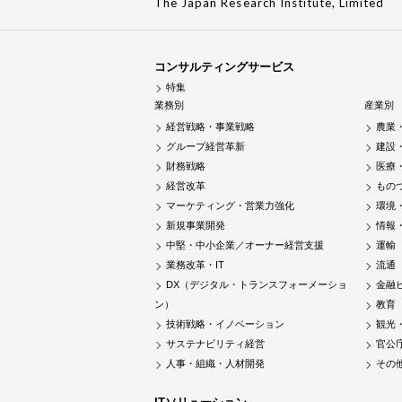
The Japan Research Institute, Limited
コンサルティングサービス
特集
業務別
産業別
経営戦略・事業戦略
農業
グループ経営革新
建設
財務戦略
医療
経営改革
もの
マーケティング・営業力強化
環境
新規事業開発
情報
中堅・中小企業／オーナー経営支援
運輸
業務改革・IT
流通
DX（デジタル・トランスフォーメーショ
金融
ン）
教育
技術戦略・イノベーション
観光
サステナビリティ経営
官公
人事・組織・人材開発
その