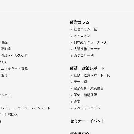
経営コラム
経営コラム一覧
オピニオン
・食品
日本総研ニュースレター
・不動産
先端技術リサーチ
・介護・ヘルスケア
カテゴリー別
づくり
経済・政策レポート
・エネルギー・資源
・通信
経済・政策レポート一覧
テーマ別
経済分析・政策提言
ビジネス
景気・相場展望
論文
・レジャー・エンターテインメント
スペシャルコラム
庁・外郭団体
セミナー・イベント
他