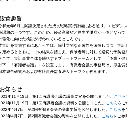
設置趣旨
和元年6月に閣議決定された成長戦略実行計画にある通り、エビデンス
策課題の一つです。このため、経済産業省と厚生労働省が一体となって
の強化に向けた検討が行われているところです。
実証を実施するにあたっては、統計学的な正確性を確保しつつ、実証
を定めるとともに、その結果を踏まえ、保険者等に対して適切な予防健
こで、実証事業全体を統括するプラットフォームとして、「予防・健
以下、「有識者会議」）を設置します。有識者会議の事務局は、厚生労
日本総合研究所および有限責任監査法人トーマツが務めます。
お知らせ
2021年11月19日 第1回有識者会議の議事要旨を公開しました。
こちら
2021年11月19日 第1回有識者会議の資料を公開しました。
こちら
をご
2022年4月7日 第2回有識者会議の議事要旨を公開しました。
こちら
を
2022年4月7日 第2回有識者会議の資料を公開しました。
こちら
をご参