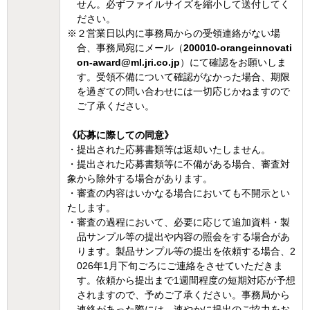
せん。必ずファイルサイズを縮小して送付してく
ださい。
※２営業日以内に事務局からの受領連絡がない場
合、事務局宛にメール（
200010-orangeinnovati
on-award@ml.jri.co.jp
）にて確認をお願いしま
す。受領不備について確認がなかった場合、期限
を過ぎての問い合わせには一切応じかねますので
ご了承ください。
《応募に際しての同意》
・提出された応募書類等は返却いたしません。
・提出された応募書類等に不備がある場合、審査対
象から除外する場合があります。
・審査の内容はいかなる場合においても不開示とい
たします。
・審査の過程において、必要に応じて追加資料・製
品サンプル等の提出や内容の照会をする場合があ
ります。製品サンプル等の提出を依頼する場合、2
026年1月下旬ごろにご連絡をさせていただきま
す。依頼から提出まで1週間程度の短期対応が予想
されますので、予めご了承ください。事務局から
連絡があった際には、速やかに提出のご協力をお