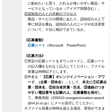
に勧めたいと思う、だれもが使いやすい製品・サ
ービスとなっているか（アイデア段階含む）。
②認知症の人との共創のプロセス
製品・サービスの開発にあたり、認知症の人と丁
寧に対話を重ね、認知症の人のニーズや生活背景
について、十分に検討できているか。
《応募書類》
応募シート
（Microsoft PowerPoint）
《応募方法》
①所定の応募シートをダウンロードし、応募シート
の記入欄をもれなく記入してください。ファイル
容量は8MB以下とします。
②件名を「
【応募】オレンジイノベーション・アワ
ード_（企業・団体名）
」として、
本文に①応募企
業・団体名、②担当者所属・氏名、③連絡のつき
やすい電話番号を記載の上、応募書類を添付
し
て、事務局宛（200010-orangeinnovation-award
@ml.jri.co.jp）にメール送付してください。
※ファイル容量が8MBを超える場合、受領ができま