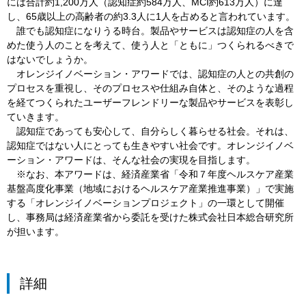
には合計約1,200万人（認知症約584万人、MCI約613万人）に達
し、65歳以上の高齢者の約3.3人に1人を占めると言われています。
誰でも認知症になりうる時台。製品やサービスは認知症の人を含
めた使う人のことを考えて、使う人と「ともに」つくられるべきで
はないでしょうか。
オレンジイノベーション・アワードでは、認知症の人との共創の
プロセスを重視し、そのプロセスや仕組み自体と、そのような過程
を経てつくられたユーザーフレンドリーな製品やサービスを表彰し
ていきます。
認知症であっても安心して、自分らしく暮らせる社会。それは、
認知症ではない人にとっても生きやすい社会です。オレンジイノベ
ーション・アワードは、そんな社会の実現を目指します。
※なお、本アワードは、経済産業省「令和７年度ヘルスケア産業
基盤高度化事業（地域におけるヘルスケア産業推進事業）」で実施
する「オレンジイノベーションプロジェクト」の一環として開催
し、事務局は経済産業省から委託を受けた株式会社日本総合研究所
が担います。
詳細