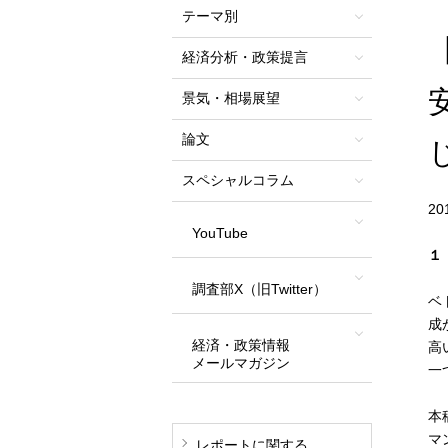
テーマ別
経済分析・政策提言
景気・相場展望
論文
スペシャルコラム
2
YouTube
１
調査部X（旧Twitter）
ベ
成
経済・政策情報
高
メールマガジン
一
本
マ
レポートに関する