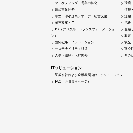
マーケティング・営業力強化
環境
新規事業開発
情報
中堅・中小企業／オーナー経営支援
運輸
業務改革・IT
流通
DX（デジタル・トランスフォーメーショ
金融
ン）
教育
技術戦略・イノベーション
観光
サステナビリティ経営
官公
人事・組織・人材開発
その
ITソリューション
証券会社および金融機関向けITソリューション
FAQ（会員専用ページ）