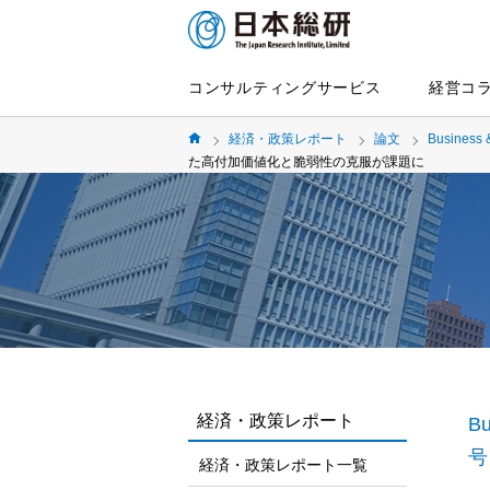
コンサルティングサービス
経営コ
経済・政策レポート
論文
Business 
た高付加価値化と脆弱性の克服が課題に
経済・政策レポート
Bu
号
経済・政策レポート一覧