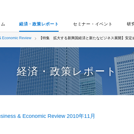
ラム
経済・政策レポート
セミナー・イベント
研
& Economic Review
【特集 拡大する新興国経済と新たなビジネス展開】安定
経済・政策レポート
siness & Economic Review 2010年11月