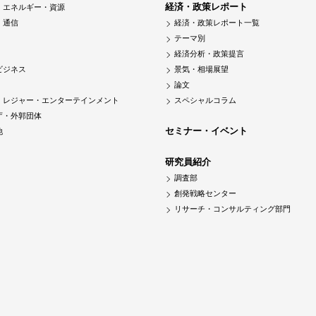
経済・政策レポート
・エネルギー・資源
・通信
経済・政策レポート一覧
テーマ別
経済分析・政策提言
ビジネス
景気・相場展望
論文
・レジャー・エンターテインメント
スペシャルコラム
庁・外郭団体
セミナー・イベント
他
研究員紹介
調査部
創発戦略センター
リサーチ・コンサルティング部門