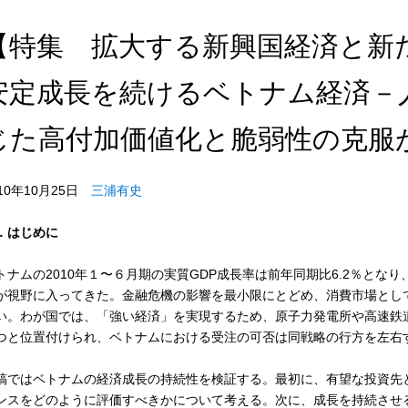
【特集 拡大する新興国経済と新
安定成長を続けるベトナム経済－
じた高付加価値化と脆弱性の克服
010年10月25日
三浦有史
．はじめに
トナムの2010年１〜６月期の実質GDP成長率は前年同期比6.2％となり
が視野に入ってきた。金融危機の影響を最小限にとどめ、消費市場とし
い。わが国では、「強い経済」を実現するため、原子力発電所や高速鉄
つと位置付けられ、ベトナムにおける受注の可否は同戦略の行方を左右
稿ではベトナムの経済成長の持続性を検証する。最初に、有望な投資先
ンスをどのように評価すべきかについて考える。次に、成長を持続させ