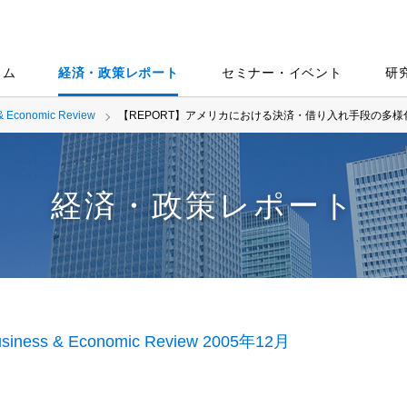
ラム
経済・政策レポート
セミナー・イベント
研
& Economic Review
【REPORT】アメリカにおける決済・借り入れ手段の多
経済・政策レポート
siness & Economic Review 2005年12月