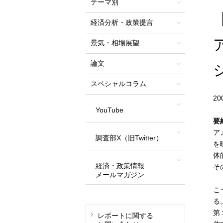
テーマ別
経済分析・政策提言
景気・相場展望
論文
スペシャルコラム
2
YouTube
要
ア
調査部X（旧Twitter）
を
体
経済・政策情報
そ
メールマガジン
こ
る
第
レポートに関する