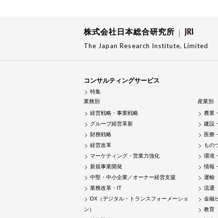
株式会社日本総合研究所
The Japan Research Institute, Limited
コンサルティングサービス
特集
業務別
産業別
経営戦略・事業戦略
農業
グループ経営革新
建設
財務戦略
医療
経営改革
もの
マーケティング・営業力強化
環境
新規事業開発
情報
中堅・中小企業／オーナー経営支援
運輸
業務改革・IT
流通
DX（デジタル・トランスフォーメーショ
金融
ン）
教育