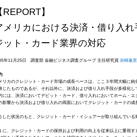
【REPORT】
アメリカにおける決済・借り入れ
ジット・カード業界の対応
005年11月25日 調査部 金融ビジネス調査グループ 主任研究員
岩崎薫里
約
メリカのクレジット・カード市場の成長ペースは、ここ３年間大幅に鈍
映じたものであるが、それ以外に、決済および借り入れ手段が多様化し
的には、決済においてデビット・カード、借り入れにおいてホーム・エ
の影響から決済および借り入れの両面においてクレジット・カードの成
うした状況のもと、クレジット・カード・イシュアーが取り組んでいる
。
１に、クレジット・カードの保持および利用の向上を従来以上に重視す