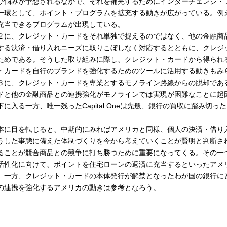
び悩みが予想されるなかで、それを補完するためにインターチェンジ・
一環として、ポイント・プログラムを拡充する動きが広がっている。例
充当できるプログラムが出現している。
２に、クレジット・カードをそれ単独で捉えるのではなく、他の金融商
する決済・借り入れニーズに取りこぼしなく対応するとともに、クレジ
ためである。そうした取り組みに際し、クレジット・カードから得られ
・カードを自行のブランドを強化するためのツールに活用する動きもみ
３に、クレジット・カードを専業とするモノライン路線からの脱却であ
ドと他の金融商品との連携強化がモノラインでは実現が困難なことに起
下に入る一方、唯一残ったCapital Oneは先般、銀行の買収に踏み切っ
本に目を転じると、中期的にみればアメリカと同様、個人の決済・借り
うした事態に備えた体制づくりを今から考えていくことが賢明と判断さ
ることが競合商品との競争に打ち勝つために重要になってくる。その一
活性化に向けて、ポイントを住宅ローンの返済に充当するといったアメ
。一方、クレジット・カードの本体発行が解禁となったわが国の銀行に
の連携を強化するアメリカの動きは参考となろう。