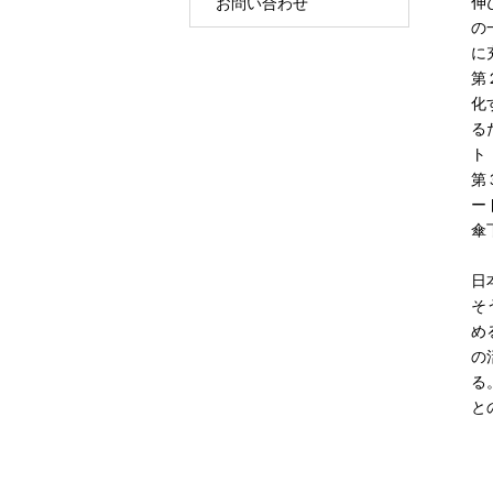
伸
お問い合わせ
の
に
第
化
る
ト
第
ー
傘
日
そ
め
の
る
と