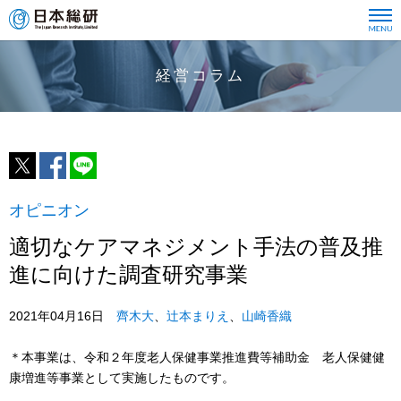
経営コラム
オピニオン
適切なケアマネジメント手法の普及推
進に向けた調査研究事業
2021年04月16日
齊木大
、
辻本まりえ
、
山崎香織
＊本事業は、令和２年度老人保健事業推進費等補助金 老人保健健
康増進等事業として実施したものです。