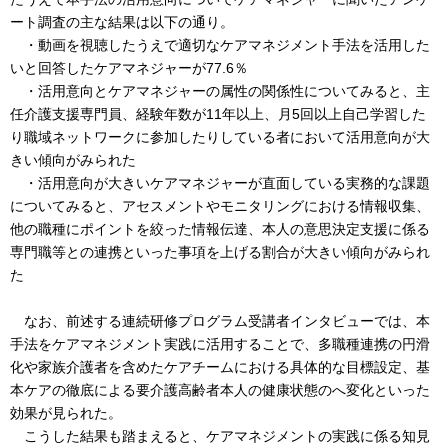
ート調査の主な結果は以下の通り。
・動画を視聴したうえで適切なケアマネジメント手法を活用した
いと回答したケアマネジャーが77.6％
・活用意向とケアマネジャーの属性の関係性についてみると、主
任介護支援専門員、経験年数が11年以上、月5回以上自己学習した
り職域ネットワークに参加したりしている者において活用意向が大
きい傾向がみられた
・活用意向が大きいケアマネジャーが直面している実務的な課題
についてみると、アセスメントやモニタリングにおける情報収集、
他の職種にポイントを絞った情報伝達、本人の意思決定支援に係る
専門職等との連携といった事項を上げる割合が大きい傾向がみられ
た
なお、前述する連続研修プログラム受講者インタビューでは、本
手法をケアマネジメント実践に活用することで、多職種連携の円滑
化や家族介護者を含めたケアチームにおける具体的な目標設定、基
本ケアの徹底による要介護高齢者本人の健康状態のへ変化といった
効果が見られた。
こうした結果も踏まえると、ケアマネジメントの実践に係る知見