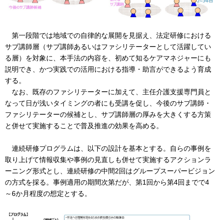
第一段階では地域での自律的な展開を見据え、法定研修における
サブ講師層（サブ講師あるいはファシリテーターとして活躍してい
る層）を対象に、本手法の内容を、初めて知るケアマネジャーにも
説明でき、かつ実践での活用における指導・助言ができるよう育成
する。
なお、既存のファシリテーターに加えて、主任介護支援専門員と
なって日が浅いタイミングの者にも受講を促し、今後のサブ講師・
ファシリテーターの候補とし、サブ講師層の厚みを大きくする方策
と併せて実施することで普及推進の効果を高める。
連続研修プログラムは、以下の設計を基本とする。自らの事例を
取り上げて情報収集や事例の見直しも併せて実施するアクションラ
ーニング形式とし、連続研修の中間2回はグループスーパービジョン
の方式を採る。事例適用の期間次第だが、第1回から第4回までで4
～6か月程度の想定とする。