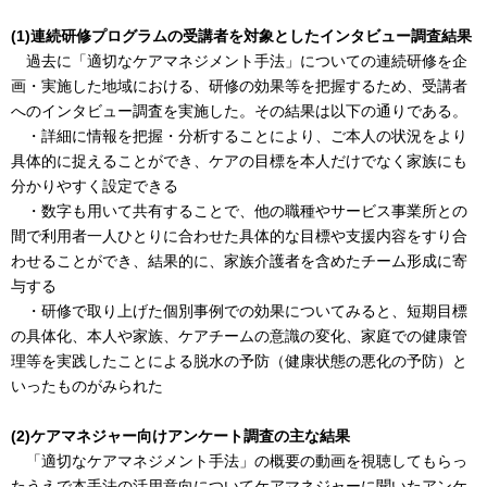
(1)連続研修プログラムの受講者を対象としたインタビュー調査結果
過去に「適切なケアマネジメント手法」についての連続研修を企
画・実施した地域における、研修の効果等を把握するため、受講者
へのインタビュー調査を実施した。その結果は以下の通りである。
・詳細に情報を把握・分析することにより、ご本人の状況をより
具体的に捉えることができ、ケアの目標を本人だけでなく家族にも
分かりやすく設定できる
・数字も用いて共有することで、他の職種やサービス事業所との
間で利用者一人ひとりに合わせた具体的な目標や支援内容をすり合
わせることができ、結果的に、家族介護者を含めたチーム形成に寄
与する
・研修で取り上げた個別事例での効果についてみると、短期目標
の具体化、本人や家族、ケアチームの意識の変化、家庭での健康管
理等を実践したことによる脱水の予防（健康状態の悪化の予防）と
いったものがみられた
(2)ケアマネジャー向けアンケート調査の主な結果
「適切なケアマネジメント手法」の概要の動画を視聴してもらっ
たうえで本手法の活用意向についてケアマネジャーに聞いたアンケ