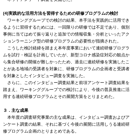
(4)実践的な活用方法を習得するための研修プログラムの検討
ワーキンググループでの検討の結果、本手法を実践的に活用でき
るように習得するためには、一回限りの研修では不足であり、個別
事例に当てはめて振り返りと追加での情報収集・分析といったアク
ションラーニング型の研修プログラムの必要性が指摘された。
こうした検討経緯を踏まえ本年度事業において連続研修プログラ
ムを試行・検証を計画していたが、新型コロナ感染症対応の観点か
ら集合研修の開催が難しかったため、過去に連続研修を実施したこ
とがある地域の受講者を対象に、研修プログラムの企画者と受講者
を対象としたインタビュー調査を実施した。
さらに、このインタビュー調査結果と前項アンケート調査結果を
踏まえ、ワーキンググループでの検討により、今後の普及推進に活
用する連続研修プログラムとその展開方策をとりまとめた。
３．主な成果
本年度の調査研究事業の主な成果は、インタビュー調査およびア
ンケート調査の結果、それに基づく今後の展開に活用しうる連続研
修プログラム企画のとりまとめである。