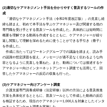
(2)適切なケアマネジメント手法を分かりやすく普及するツールの作
成
「適切なケアマネジメント手法（令和2年度改訂版）」の見直し経
緯も踏まえ、初めて本手法を学ぶケアマネジャー及び関連する他の
専門職を受け手とする普及ツールを作成した。具体的には短時間に
概要を理解できる動画を作成するとともに、ケアマネジャーが繰り
返し閲覧して理解を深めるために使うことができる手引き（冊子）
を作成した。
作成に当たってはワーキンググループでの議論を踏まえ、読み手
の認識や想定課題を捉え、メッセージが過不足なく伝わるような内
容となるように見直しを重ねた。また、動画については後述するケ
アマネジャー向けインターネットアンケート調査でも活用して、回
答したケアマネジャーの反応の収集も行った。
(3)ケアマネジャー向けアンケート調査
介護支援専門員養成研修（法定研修）以外の方法による普及推進
方策を具体化するとともに、普及ツールとして作成した動画の反応
を検証するため、現任のケアマネジャー1,000人を対象としたインタ
ーネットアンケート調査を実施した。