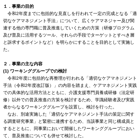
１．事業の目的
令和2年度までに包括的な見直しを行われて一定の完成となる「適
切なケアマネジメント手法」について、広くケアマネジャー及び関
連する他の専門職に普及推進していくための方策（研修プログラム
及び普及に活用するツール、それらの手段でターゲットとすべき層
と訴求するポイントなど）を明らかにすることを目的として実施し
た。
２．事業の主な内容
(1) ワーキンググループでの検討
令和2年度に包括的な再整理が行われる「適切なケアマネジメント
手法（令和2年度改訂版）」の内容を踏まえ、ケアマネジメント実践
での具体的な活用方法とともに、介護支援専門員養成研修（法定研
修）以外での普及推進の方策を検討するため、学識経験者及び実践
者からなるワーキンググループを設置し、検討を行った。
なお、別途実施した「適切なケアマネジメント手法の策定に関す
る調査研究事業」と緊密に連携するため、当該事業と同じ構成員と
するとともに、同事業において開催したワーキンググループにおい
て、普及推進についても併せて検討した。