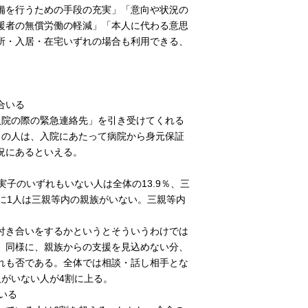
備を行うための手段の充実」「意向や状況の
援者の無償労働の軽減」「本人に代わる意思
所・入居・在宅いずれの場合も利用できる、
合いる
入院の際の緊急連絡先」を引き受けてくれる
％の人は、入院にあたって病院から身元保証
況にあるといえる。
子のいずれもいない人は全体の13.9％、三
人に1人は三親等内の親族がいない。三親等内
付き合いをするかというとそういうわけでは
。同様に、親族からの支援を見込めない分、
れも否である。全体では相談・話し相手とな
がいない人が4割に上る。
いる