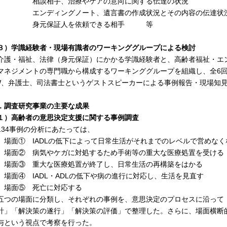
談相手、治療やケアの意向に関する伝達の状況
ンディングノート、遺言書の作成状況とその内容の伝達状
身元保証人を依頼できる相手 等
３）学識経験者・現場有識者のワーキンググループによる検討
護・福祉、法律（身元保証）にかかる学識経験者と、高齢者福祉・エ
マネジメントの専門職から構成するワーキンググループを組織し、全6回
W、弁護士、司法書士というゲストスピーカーによる事例報告・現場知
．調査研究事業の主要な成果
１）高齢者の意思決定支援に関する事例調査
34事例の分析にあたっては、
面① IADLの低下によって日常生活がそれまでのレベルで営めなく
面② 病気やケガに対処するため手術等の重大な医療処置を受ける
面③ 重大な医療処置が終了し、日常生活の再構築をはかる
面④ IADL・ADLの低下や病の進行に対応し、生活を見直す
面⑤ 死亡に対応する
五つの場面に分類し、それぞれの事例を、意思決定のプロセスに沿って
計」「解決策の遂行」「解決策の評価」で整理した。さらに、場面横断
与という視点で考察を行った。