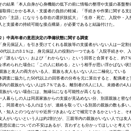
の結果「本人自身が心身機能の低下の前に情報の整理や支援の基盤整
報取得にかかる本人・支援者の負担の軽減」「手続きや作業に関する支
定の「主語」になりうる存在の選択肢拡大」「生存・死亡、入院中・入
人と支援者の持続可能な接点構築」が必要であると結論付けた。
２）中高年者の意思決定の準備状態に関する調査
「身元保証人」を引き受けてくれる親族等の支援者がいない人は一定割
0代以上の3.1％は、身元保証人の役割の一つである「入院手続きや、
が「誰もいない」および「わからない」という回答と合算すると、約7
を求められた場合に「この人に頼める」という相手が思い浮かばない状
 親族と友人の両方がいる人、親族も友人もいない人に二極化している
調査に協力した50代以上の回答者の分布を元に算出すると、配偶者と実
等内の親族がいない人は5.7％である。離別者の5人に1人、未婚者の4
親族がいない場合には、無縁仏になる可能性が高くなる。
人暮らしの人は同居家族からの支援が見込めない分、別居親族と密な
く、同居者がいる人のほうが、連絡を取っている別居の親族の数も多い
人・知人とのつながりや近所づきあいなどで補完できるかというと、そ
友人がいないという人は約2割だが、三親等内の親族がいない人では友人
 意思伝達についての不安はあるが、言わずとも分かってほしいと考えて