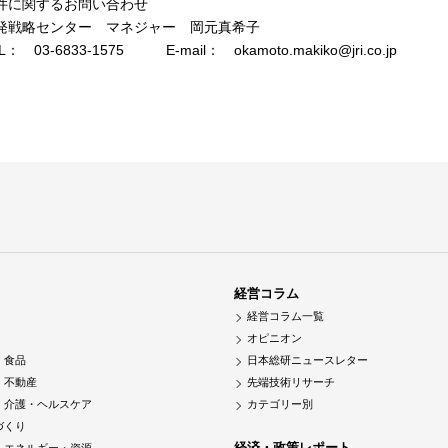
件に関するお問い合わせ
発戦略センター マネジャー 岡元真希子
L： 03-6833-1575 E-mail： okamoto.makiko@jri.co.jp
経営コラム
経営コラム一覧
オピニオン
・食品
日本総研ニュースレター
・不動産
先端技術リサーチ
・介護・ヘルスケア
カテゴリー別
づくり
経済・政策レポート
・エネルギー・資源