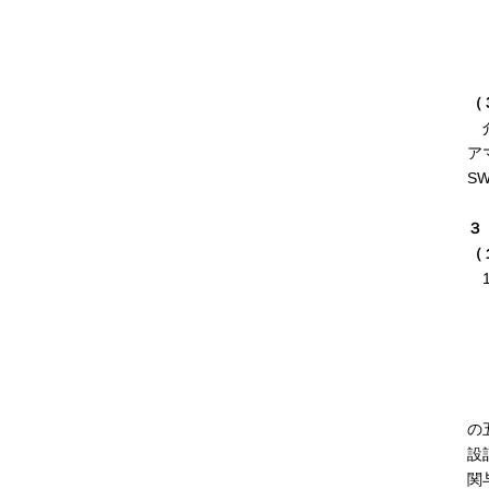
相
エ
（
介
ア
S
３
（
1
場
場
場
場
場
の
設
関