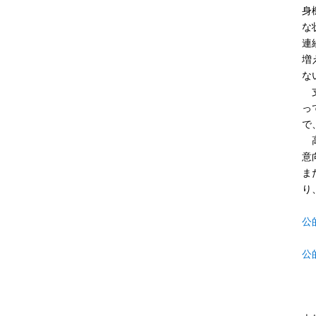
身
な
連
増
な
支
っ
で
高
意
ま
り
公
公