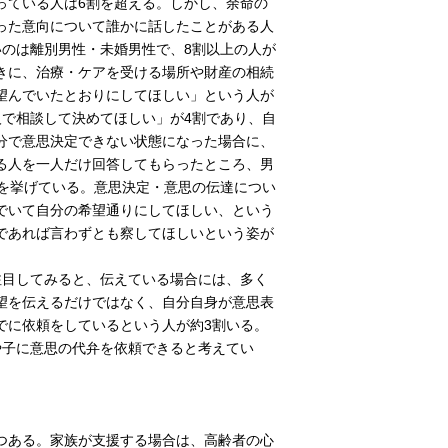
ている人は6割を超える。しかし、余命の
った意向について誰かに話したことがある人
いのは離別男性・未婚男性で、8割以上の人が
きに、治療・ケアを受ける場所や財産の相続
望んでいたとおりにしてほしい」という人が
人で相談して決めてほしい」が4割であり、自
分で意思決定できない状態になった場合に、
る人を一人だけ回答してもらったところ、男
子を挙げている。意思決定・意思の伝達につい
でいて自分の希望通りにしてほしい、という
であれば言わずとも察してほしいという姿が
目してみると、伝えている場合には、多く
望を伝えるだけではなく、自分自身が意思表
でに依頼をしているという人が約3割いる。
や子に意思の代弁を依頼できると考えてい
つある。家族が支援する場合は、高齢者の心