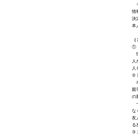
そ
情
決
本
（
①
5
人
人
②
本
親
の
一
な
友
る
③