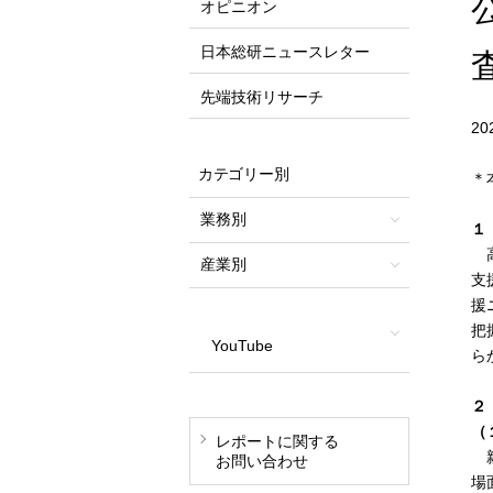
オピニオン
日本総研ニュースレター
先端技術リサーチ
2
カテゴリー別
＊
業務別
１
高
産業別
支
援
把
YouTube
ら
２
（
レポートに関する
親
お問い合わせ
場