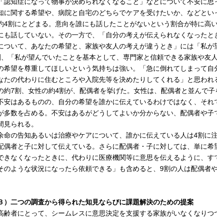
認知症になって物事が決められなくなること」などについて不安に思っ
知に関する希望や、病院と自宅のどちらでケアを受けたいか、などとい
約4割にとどまる。意向を誰にも話したことがないという割合が特に高
にも話していない。その一方で、「自分の考えが伝えられなくなったと
について、あなたの希望と、家族や友人の考えが違うとき」には「私が
割、「私が望んでいたことを基本として、専門家と信頼できる家族や友
の希望を尊重してほしいという気持ちは強い。「急に倒れてしまって自
なたの代わりに住むところや入院先等を決めたりしてくれる」と思われ
の約7割、女性の約4割が、配偶者を挙げた。女性は、配偶者と並んで
不安はあるものの、自分の希望を誰かに伝えているわけではなく、それ
が多数を占める。不安はあるがどうしてよいか分からない、配偶者や子
間見られる。
命の告知あるいは治療やケアについて、誰かに伝えている人は4割に注
配偶者と子に対して伝えている。さらに配偶者・子に対しては、単に希
できなくなったときに、代わりに医療機関等に意思を伝えるように、す
そのような状況になったら依頼できる」も含めると、9割の人は配偶者
。
３）二つの調査から得られた知見ならびに課題解決のための提案
齢者にとって、シームレスに意思決定を支援する家族がいなくなりつ