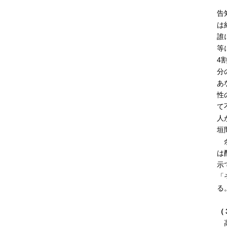
「
告
は
誰
等
4
分
あ
性
て
人
垣
余
は
示
「
る
（
高