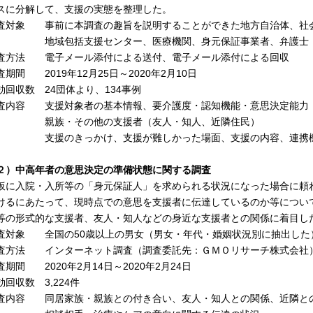
スに分解して、支援の実態を整理した。
査対象 事前に本調査の趣旨を説明することができた地方自治体、社
域包括支援センター、医療機関、身元保証事業者、弁護士・
査方法 電子メール添付による送付、電子メール添付による回収
査期間 2019年12月25日～2020年2月10日
効回収数 24団体より、134事例
査内容 支援対象者の基本情報、要介護度・認知機能・意思決定能力
族・その他の支援者（友人・知人、近隣住民）
援のきっかけ、支援が難しかった場面、支援の内容、連
２）中高年者の意思決定の準備状態に関する調査
に入院・入所等の「身元保証人」を求められる状況になった場合に頼
けるにあたって、現時点での意思を支援者に伝達しているのか等につい
等の形式的な支援者、友人・知人などの身近な支援者との関係に着目し
査対象 全国の50歳以上の男女（男女・年代・婚姻状況別に抽出した
査方法 インターネット調査（調査委託先：ＧＭＯリサーチ株式会社
査期間 2020年2月14日～2020年2月24日
効回収数 3,224件
査内容 同居家族・親族との付き合い、友人・知人との関係、近隣と