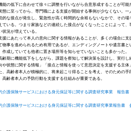
機能の低下に合わせて徐々に調整を行いながら合意形成することが可能
状態に至ってから、専門職による支援が開始する事例が少なくない。一
続的な接点が発生し、緊急性が高く時間的な余裕もないなかで、その場
えている。つまり家族などの連続した接点がなくなったことによって、
い状況が増えている。
援にあたって本人の意向に関する情報があることが、多くの場合に支
て物事を進められるため有用であるが、エンディングノートや遺言書と
、作成していても他者に置き場所等を知らせていないことも多かった。
齢期に機能低下をしながら、課題を察知して解決策を設計し、実行し
向や状態に関する情報」「接点と情報を使って意思決定を支援する主体
た、高齢者本人が積極的に、将来起こり得ることを考え、そのための手
、高齢者本人の予防行動を支援する仕組みが重要である。
的介護保険サービスにおける身元保証等に関する調査研究事業 報告書（PD
的介護保険サービスにおける身元保証等に関する調査研究事業報告書 参考