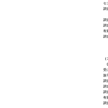
セ
調
地
調
調
有
調
親
支
（
仮
受
族
調
調
調
有
調