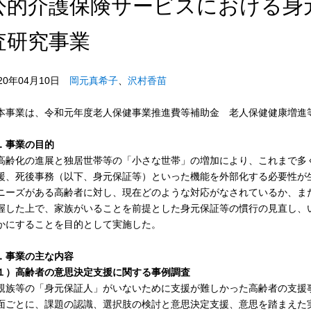
公的介護保険サービスにおける身
査研究事業
020年04月10日
岡元真希子
、
沢村香苗
本事業は、令和元年度老人保健事業推進費等補助金 老人保健健康増進
．事業の目的
齢化の進展と独居世帯等の「小さな世帯」の増加により、これまで多
援、死後事務（以下、身元保証等）といった機能を外部化する必要性が
ニーズがある高齢者に対し、現在どのような対応がなされているか、ま
握した上で、家族がいることを前提とした身元保証等の慣行の見直し、
かにすることを目的として実施した。
．事業の主な内容
１）高齢者の意思決定支援に関する事例調査
族等の「身元保証人」がいないために支援が難しかった高齢者の支援
面ごとに、課題の認識、選択肢の検討と意思決定支援、意思を踏まえた