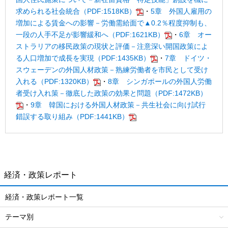
求められる社会統合（PDF:1518KB）
・
5章 外国人雇用の
増加による賃金への影響－労働需給面で▲0.2％程度抑制も、
一段の人手不足が影響緩和へ（PDF:1621KB）
・
6章 オー
ストラリアの移民政策の現状と評価－注意深い開国政策によ
る人口増加で成長を実現（PDF:1435KB）
・
7章 ドイツ・
スウェーデンの外国人材政策－熟練労働者を市民として受け
入れる（PDF:1320KB）
・
8章 シンガポールの外国人労働
者受け入れ策－徹底した政策の効果と問題（PDF:1472KB）
・
9章 韓国における外国人材政策－共生社会に向け試行
錯誤する取り組み（PDF:1441KB）
経済・政策レポート
経済・政策レポート一覧
テーマ別