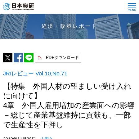
経済・政策レポート
PDFダウンロード
JRIレビュー Vol.10,No.71
【特集 外国人材の望ましい受け入れ
に向けて】
4章 外国人雇用増加の産業面への影響
－総じて産業基盤維持に貢献も、一部
で生産性を下押し