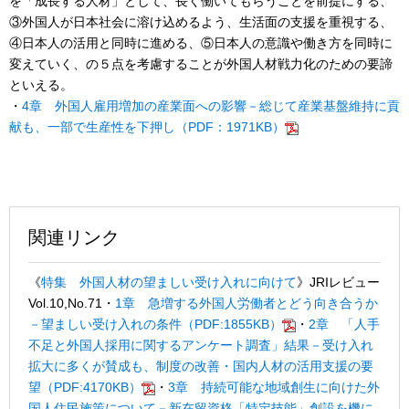
を「成長する人材」として、長く働いてもらうことを前提にする、
③外国人が日本社会に溶け込めるよう、生活面の支援を重視する、
④日本人の活用と同時に進める、⑤日本人の意識や働き方を同時に
変えていく、の５点を考慮することが外国人材戦力化のための要諦
といえる。
・
4章 外国人雇用増加の産業面への影響－総じて産業基盤維持に貢
献も、一部で生産性を下押し（PDF：1971KB）
関連リンク
《
特集 外国人材の望ましい受け入れに向けて
》JRIレビュー
Vol.10,No.71
・
1章 急増する外国人労働者とどう向き合うか
－望ましい受け入れの条件（PDF:1855KB）
・
2章 「人手
不足と外国人採用に関するアンケート調査」結果－受け入れ
拡大に多くが賛成も、制度の改善・国内人材の活用支援の要
望（PDF:4170KB）
・
3章 持続可能な地域創生に向けた外
国人住民施策について－新在留資格「特定技能」創設を機に