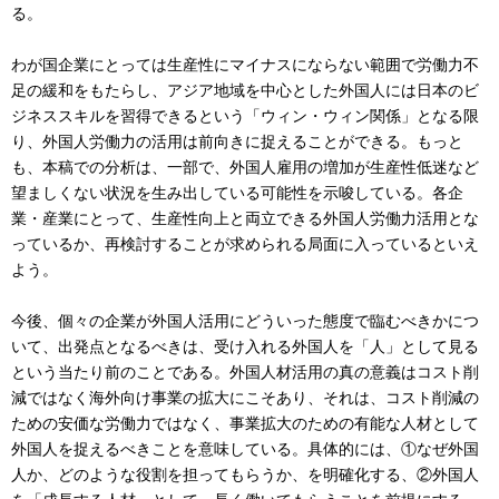
る。
わが国企業にとっては生産性にマイナスにならない範囲で労働力不
足の緩和をもたらし、アジア地域を中心とした外国人には日本のビ
ジネススキルを習得できるという「ウィン・ウィン関係」となる限
り、外国人労働力の活用は前向きに捉えることができる。もっと
も、本稿での分析は、一部で、外国人雇用の増加が生産性低迷など
望ましくない状況を生み出している可能性を示唆している。各企
業・産業にとって、生産性向上と両立できる外国人労働力活用とな
っているか、再検討することが求められる局面に入っているといえ
よう。
今後、個々の企業が外国人活用にどういった態度で臨むべきかにつ
いて、出発点となるべきは、受け入れる外国人を「人」として見る
という当たり前のことである。外国人材活用の真の意義はコスト削
減ではなく海外向け事業の拡大にこそあり、それは、コスト削減の
ための安価な労働力ではなく、事業拡大のための有能な人材として
外国人を捉えるべきことを意味している。具体的には、①なぜ外国
人か、どのような役割を担ってもらうか、を明確化する、②外国人