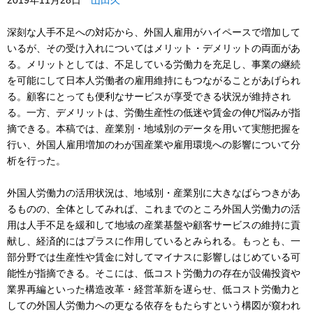
2019年11月28日
山田久
深刻な人手不足への対応から、外国人雇用がハイペースで増加して
いるが、その受け入れについてはメリット・デメリットの両面があ
る。メリットとしては、不足している労働力を充足し、事業の継続
を可能にして日本人労働者の雇用維持にもつながることがあげられ
る。顧客にとっても便利なサービスが享受できる状況が維持され
る。一方、デメリットは、労働生産性の低迷や賃金の伸び悩みが指
摘できる。本稿では、産業別・地域別のデータを用いて実態把握を
行い、外国人雇用増加のわが国産業や雇用環境への影響について分
析を行った。
外国人労働力の活用状況は、地域別・産業別に大きなばらつきがあ
るものの、全体としてみれば、これまでのところ外国人労働力の活
用は人手不足を緩和して地域の産業基盤や顧客サービスの維持に貢
献し、経済的にはプラスに作用しているとみられる。もっとも、一
部分野では生産性や賃金に対してマイナスに影響しはじめている可
能性が指摘できる。そこには、低コスト労働力の存在が設備投資や
業界再編といった構造改革・経営革新を遅らせ、低コスト労働力と
しての外国人労働力への更なる依存をもたらすという構図が窺われ