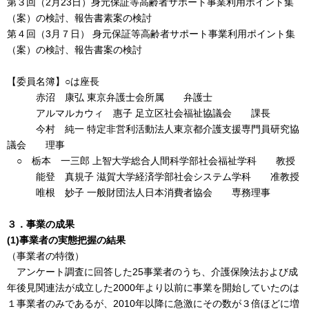
第３回（2月23日）身元保証等高齢者サポート事業利用ポイント集
（案）の検討、報告書素案の検討
第４回（3月７日） 身元保証等高齢者サポート事業利用ポイント集
（案）の検討、報告書案の検討
【委員名簿】○は座長
赤沼 康弘 東京弁護士会所属 弁護士
アルマルカウィ 惠子 足立区社会福祉協議会 課長
今村 純一 特定非営利活動法人東京都介護支援専門員研究協
議会 理事
○ 栃本 一三郎 上智大学総合人間科学部社会福祉学科 教授
能登 真規子 滋賀大学経済学部社会システム学科 准教授
唯根 妙子 一般財団法人日本消費者協会 専務理事
３．事業の成果
(1)事業者の実態把握の結果
（事業者の特徴）
アンケート調査に回答した25事業者のうち、介護保険法および成
年後見関連法が成立した2000年より以前に事業を開始していたのは
１事業者のみであるが、2010年以降に急激にその数が３倍ほどに増