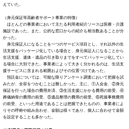
えていた。
（身元保証等高齢者サポート事業の特徴）
ほとんどの事業者において主たる利用者紹介ソースは医療・介護
施設であった。また、公的な窓口からの紹介も相当数あることが分
かった。
身元保証人になることを一つのサービス項目とし、それ以外の生
活支援をパッケージ化している場合と、身元保証人になることから
生活支援、遺体・遺品の引き取りまでをすべてパッケージ化してい
る場合に大別できた。事業者によって大きく分かれるのは、生活支
援サービスに含まれる範囲およびその位置づけであった。
預託金については、可能な限りアンケート調査において把握を試
みたが、全容をつかむことは難しかった。主に、①入会金、②身元
保証を行った場合の費用弁済、③生活支援にかかる費用の前受、④
葬儀納骨の費用の前受、⑤遺品整理の費用の前受、⑥死後事務費用
の前受、といった用途であることは把握できたものの、事業者によ
りその呼称や組み合わせ、金額は様々であり、個人に合わせて金額
を設定することも多かった。