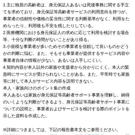
1.主に独居の高齢者は、身元保証人あるいは死後事務に関する手立
てを求めており、身元保証等高齢者サービスの利用意向を持つが、
事業者の信頼性や価格の妥当性に関する判断基準がなく、利用をた
めらったり、利用後も不安を残したりしている。
2.医療機関における身元保証人の求めに応じて利用を検討する場合
等、十分な判断の時間がないことがあり得る。
3.小規模な事業者が多いためその事業者を信頼して良いものかどう
かの判断に悩む。また、そもそも事業者が提供するサービス内容や
事業者自体の情報が少ない、あるいは入手しにくい。
4.契約内容が本人以外の家族や支援者から分かりにくく、本人の緊
急時にサービスが受けられないことがある。また、平常時でも家族
等に対して本人がサービス内容を説明できない。
本人・家族向けのポイント集の作成
本人あるいは家族が身元保証等高齢者サポート事業を理解し、納得
のいくような判断ができるよう、身元保証等高齢者サポート事業に
ついての説明と、事業者およびサービスを検討する際のポイントを
示した資料を作成した。
※詳細につきましては、下記の報告書本文をご参照ください。