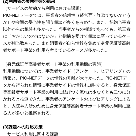
(2)利用者の実態把握の結果
（サービスの契約から利用における課題）
PIO-NETデータでは、事業者の信頼性（経営面・詐欺でないかどう
か）や金額の妥当性を問う相談が多くを占めた。また、契約当事者
以外からの相談も多かった。当事者からの相談であっても、第三者
に「おかしいのではないか」と指摘を受けて相談に至っているケー
スが相当数あった。また消費者が自ら情報を集めて身元保証等高齢
者サポート事業の利用を考えているケースが多かった。
（身元保証等高齢者サポート事業の利用動機の実態）
利用動機については、事業者サイド（アンケート、ヒアリング）の
情報と、PIO-NETデータの情報の乖離が大きかった。PIO-NETデー
タから得られた情報に事業者サイドの情報も加味すると、身元保証
等高齢者サポート事業の利用に結びつく流れは少なくとも二つに分
かれると推測できた。事業者のアンケートおよびヒアリングによる
と、入院や入所のために身元保証等高齢者サポート事業の利用に至
る人が多いと推察される。
(3)課題への対応方策
サービス利用に関する課題