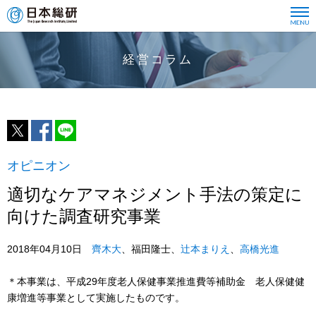
経営コラム
オピニオン
適切なケアマネジメント手法の策定に
向けた調査研究事業
2018年04月10日
齊木大
、福田隆士、
辻本まりえ
、
高橋光進
＊本事業は、平成29年度老人保健事業推進費等補助金 老人保健健
康増進等事業として実施したものです。