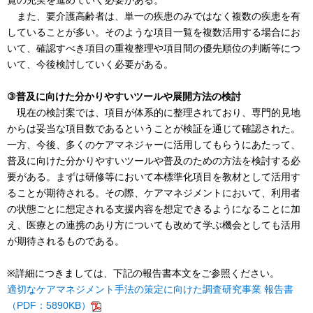
覧の充実を進めていく必要がある。
また、要介護高齢者は、単一の疾患のみではなく複数の疾患を有
していることが多い。そのような項目一覧を複数活用する場合にお
いて、確認すべき項目の重複整理や項目間の優先順位の判断等につ
いて、今後検討していく必要がある。
③普及に向けた分かりやすいツールや展開方法の検討
現在の検討案では、項目が体系的に整理されており、専門的見地
からは妥当な項目数であるということが検証を通じて確認された。
一方、今後、多くのケアマネジャーに活用してもらうにあたって、
普及に向けた分かりやすいツールや普及のための方法を検討する必
要がある。まずは研修等において本標準化項目を教材として活用す
ることが期待される。その際、ケアマネジメントにおいて、利用者
の状態ごとに想定される支援内容を想定できるようになることに加
え、医療との連携のあり方についても改めて学ぶ機会としても活用
が期待されるものである。
※詳細につきましては、下記の報告書本文をご参照ください。
適切なケアマネジメント手法の策定に向けた調査研究事業 報告書
（PDF：5890KB）