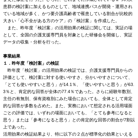
患群の検討案に加えるものとして、地域連携パスが開発・運用され
ている地域が多く、かつ要介護高齢者で罹患している割合が比較的
大きい「心不全がある方のケア」の「検討案」を作成した。
また、昨年度「検討案」の活用効果の検証に関しては、実証の場
として、全国の介護支援専門員を対象とした研修会を開催し、実証
データの収集・分析を行った。
事業結果
１．昨年度「検討案」の検証
昨年度「検討案」の活用効果の検証では、介護支援専門員からの
評価として、検討案に対する使いやすさ、分かいやすさについて、
「とても使いやすいと思う」が14.1％、「使いやすいと思う」が63.
3％と、肯定的な回答が全体の77.4％であった。さらに経験年数別、
主任の有無別、保有資格別にみた場合においても、全体として肯定
的な回答が多数を占めた。また、実務において想定される活用場面
ごとの評価では、いずれの場面においても、「とても参考になると
思う」または「参考になると思う」との肯定的な回答の割合が7割以
上であった。
活用効果の検証結果より、特に以下の２点が標準化の効果といえる