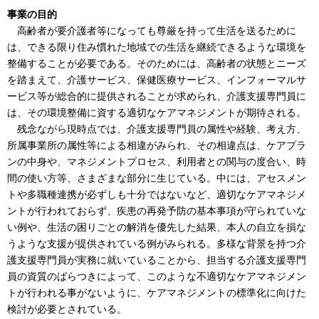
事業の目的
高齢者が要介護者等になっても尊厳を持って生活を送るために
は、できる限り住み慣れた地域での生活を継続できるような環境を
整備することが必要である。そのためには、高齢者の状態とニーズ
を踏まえて、介護サービス、保健医療サービス、インフォーマルサ
ービス等が総合的に提供されることが求められ、介護支援専門員に
は、その環境整備に資する適切なケアマネジメントが期待される。
残念ながら現時点では、介護支援専門員の属性や経験、考え方、
所属事業所の属性等による相違がみられ、その相違点は、ケアプラ
ンの中身や、マネジメントプロセス、利用者との関与の度合い、時
間の使い方等、さまざまな部分に生じている。中には、アセスメン
トや多職種連携が必ずしも十分ではないなど、適切なケアマネジメ
ントが行われておらず、疾患の再発予防の基本事項が守られていな
い例や、生活の困りごとの解消を優先した結果、本人の自立を損な
うような支援が提供されている例がみられる。多様な背景を持つ介
護支援専門員が実務に就いていることから、担当する介護支援専門
員の資質のばらつきによって、このような不適切なケアマネジメン
トが行われる事がないように、ケアマネジメントの標準化に向けた
検討が必要とされている。