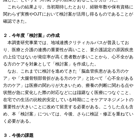
これらの結果より、当初期待したとおり、経験年数や保有資格に
関わらず実務やOJTにおいて検討案が活用し得るものであることが
確認できた。
２．今年度「検討案」の作成
本調査研究事業では、地域連携クリティカルパスが普及してお
り、医療と介護の連携の重要性が高いこと、要介護認定の原因疾患
の上位ではないが発症率が高く患者数が多いことから、心不全があ
る方のケアを対象として「検討案」を作成した。
なお、これまでに検討を進めてきた「脳血管疾患がある方のケ
ア」や「大腿骨頸部骨折がある方のケア」と比べて「心不全がある
方のケア」は医療の関わりが大きいため、療養の判断に関わる点や
状態が急に変化した際の対応などには躊躇なく医療につなぐこと、
在宅での生活の比較的安定している時期にこそケアマネジメントの
重要性が大きいことに改めて留意する必要がある。こうした点も含
め、本「検討案」については、今後、さらに検証・修正を重ねてい
く必要がある。
３．今後の課題