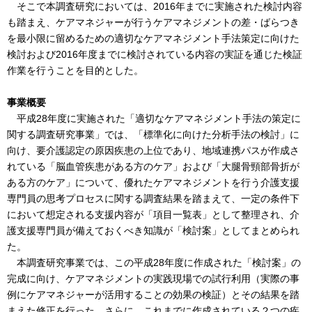
そこで本調査研究においては、2016年までに実施された検討内容
も踏まえ、ケアマネジャーが行うケアマネジメントの差・ばらつき
を最小限に留めるための適切なケアマネジメント手法策定に向けた
検討および2016年度までに検討されている内容の実証を通じた検証
作業を行うことを目的とした。
事業概要
平成28年度に実施された「適切なケアマネジメント手法の策定に
関する調査研究事業」では、「標準化に向けた分析手法の検討」に
向け、要介護認定の原因疾患の上位であり、地域連携パスが作成さ
れている「脳血管疾患がある方のケア」および「大腿骨頸部骨折が
ある方のケア」について、優れたケアマネジメントを行う介護支援
専門員の思考プロセスに関する調査結果を踏まえて、一定の条件下
において想定される支援内容が「項目一覧表」として整理され、介
護支援専門員が備えておくべき知識が「検討案」としてまとめられ
た。
本調査研究事業では、この平成28年度に作成された「検討案」の
完成に向け、ケアマネジメントの実践現場での試行利用（実際の事
例にケアマネジャーが活用することの効果の検証）とその結果を踏
まえた修正を行った。さらに、これまでに作成されている２つの疾