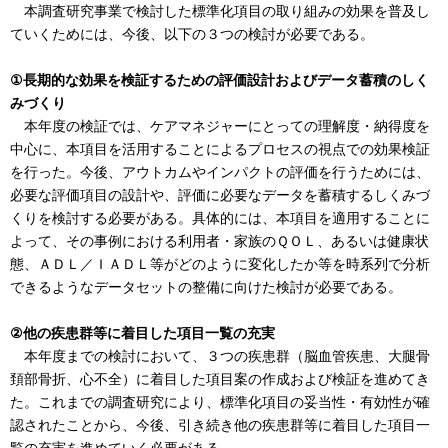
本調査研究事業で検討した標準化項目の取り組みの効果を普及し
ていくためには、今後、以下の３つの検討が必要である。
①長期的な効果を検証するための評価設計およびデータ蓄積のしく
みづくり
本年度の検証では、ケアマネジャーにとっての理解度・納得度を
中心に、本項目を活用することによるプロセスの視点での効果検証
を行った。今後、アウトカムやインパクトの評価を行うためには、
必要な評価項目の設計や、評価に必要なデータを蓄積するしくみづ
くりを検討する必要がある。具体的には、本項目を適用することに
よって、その事例における利用者・家族のＱＯＬ、あるいは健康状
態、ＡＤＬ／ＩＡＤＬ等がどのように変化したか等を時系列で分析
できるようなデータセットの整備に向けた検討が必要である。
②他の疾患群等に着目した項目一覧の充実
本年度までの検討において、３つの疾患群（脳血管疾患、大腿骨
頚部骨折、心不全）に着目した項目案の作成および検証を進めてき
た。これまでの調査研究により、標準化項目の妥当性・有効性が確
認されたことから、今後、引き続き他の疾患群等に着目した項目一