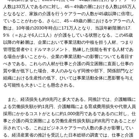
人数は33万人であるのに対し、45～49歳の層における人数は65万人
となるなど、家族の介護を行うケアラーの人数が45歳以降に倍増し
ていることがわかる。さらに、45～49歳の層におけるケアラーの人
数は、10年後の2030年時点に171万人となり、当該年齢階層の17.
9％（＝およそ6人に1人）が介護をしている状態となる。この45歳
以降の年齢層は、企業において事業活動の中核を担う人材、つまり
管理監督者やミドルマネジメント、熟練した技能を有する人材であ
る場合が多いことから、企業の事業活動への影響についても着目す
べきである。これらの人材が仕事と介護の両立困難に直面し仕事の
質や量が低下した場合、本人のみならず同僚や部下、関係部門など
組織における生産性の低下、ひいては事業活動全体に悪影響を与え
る可能性も大きいことも懸念される。
また、経済損失も約9兆円と多大である。同推計では、介護離職に
よる労働損失額が約1兆円、介護離職による育成費用損失や代替人員
採用にかかるコストがともに約1,000億円であるであるのに対し、仕
事と介護の両立困難による労働生産性損失額は約8兆円であることが
示されている。これはビジネスケアラーの人数の多さが影響してい
る。経済産業省の推計を受託した日本総研の調査では、仕事と介護