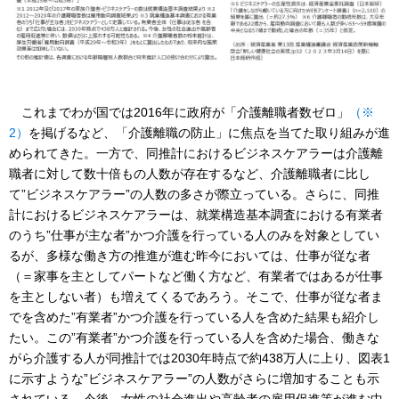
これまでわが国では2016年に政府が「介護離職者数ゼロ」
（※
2）
を掲げるなど、「介護離職の防止」に焦点を当てた取り組みが進
められてきた。一方で、同推計におけるビジネスケアラーは介護離
職者に対して数十倍もの人数が存在するなど、介護離職者に比し
て”ビジネスケアラー”の人数の多さが際立っている。さらに、同推
計におけるビジネスケアラーは、就業構造基本調査における有業者
のうち”仕事が主な者”かつ介護を行っている人のみを対象としてい
るが、多様な働き方の推進が進む昨今においては、仕事が従な者
（＝家事を主としてパートなど働く方など、有業者ではあるが仕事
を主としない者）も増えてくるであろう。そこで、仕事が従な者ま
でを含めた”有業者”かつ介護を行っている人を含めた結果も紹介し
たい。この”有業者”かつ介護を行っている人を含めた場合、働きな
がら介護する人が同推計では2030年時点で約438万人に上り、図表1
に示すような”ビジネスケアラー”の人数がさらに増加することも示