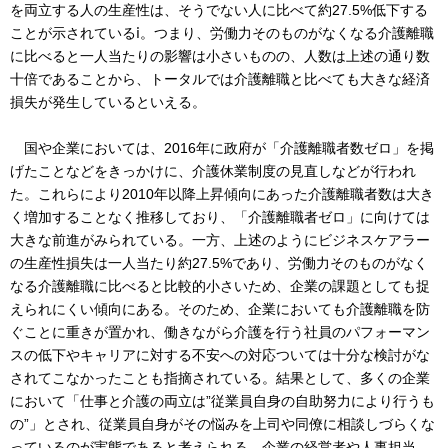
を両立する人の生産性は、そうでない人に比べて約27.5%低下する
ことが示されているⅰ。つまり、労働力そのものがなくなる介護離職
に比べると一人当たりの影響は小さいものの、人数は上述の通り数
十倍であることから、トータルでは介護離職と比べても大きな経済
損失が発生しているといえる。
国や企業においては、2016年に政府が「介護離職者数ゼロ」を掲
げたことなどをきっかけに、介護休業制度の見直しなどが行われ
た。これらにより2010年以降上昇傾向にあった介護離職者数は大き
く増加することなく推移しており、「介護離職者ゼロ」に向けては
大きな前進がみられている。一方、上述のようにビジネスケアラー
の生産性損失は一人当たり約27.5%であり、労働力そのものがなく
なる介護離職に比べると比較的小さいため、企業の課題としても捉
えられにくい傾向にある。そのため、企業においても介護離職を防
ぐことに重きが置かれ、働きながら介護を行う社員のパフォーマン
スの低下やキャリアに対する不安への対応ついては十分な検討がな
されてこなかったことも指摘されている。結果として、多くの企業
において「仕事と介護の両立は”従業員自身の自助努力により行うも
の”」とされ、従業員自身がその悩みを上司や同僚に相談しづらくな
っているのが実態であると考えられる。企業の経営者や人事担当