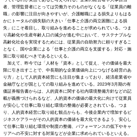
者、管理監督者にとっては労働力そのものがなくなる「従業員の離
職」の影響に注目が向きやすいが、介護離職による損失よりもはる
かにトータルの損失額の大きい「仕事と介護の両立困難による損
失」にこそ着目し、取り組みを進めることが求められている。つま
り高齢化や生産年齢人口の減少が進む中において、サステナブルな
高齢化社会を実現するためには、従業員の自助努力に頼りすぎるこ
となく、国や企業による「仕事と介護の両立を支援する」対応・施
策に取り組むべきであるといえる。
加えて、昨今では「人材を『資本』として捉え、その価値を最大
限に引き出すことで、中長期的な企業価値向上につなげる経営のあ
り方」として人的資本経営にも注目が集まっており、経済産業省や
金融庁などが国としての取り組みを進めている。2023年3月期の有
価証券報告書からは、人的資本に関する社内環境整備方針などの記
載が義務づけられるなど、人的資本の価値の最大化に向けて従業員
が安心して仕事に取り組む環境の整備が必要とされている。つま
り、人的資本経営に取り組む観点からも、今後企業内で増加するビ
ジネスケアラーがその人的資本の価値を最大化できるよう、安心し
て仕事に取り組む環境や制度の整備、パフォーマンスの低下やキャ
リアへの不安に対する対策などが企業に求められているといえる。