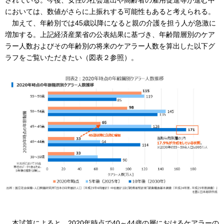
されている。今後、女性の社会進出や高齢者の雇用促進等が進む中
においては、数値がさらに上振れする可能性もあると考えられる。
加えて、年齢別では45歳以降になると親の介護を担う人が急激に
増加する。上記経済産業省の公表結果に基づき、年齢階層別のケア
ラー人数およびその年齢別の将来のケアラー人数を算出した以下グ
ラフをご覧いただきたい（図表２参照）。
本試算によると、2020年時点で40～44歳の層におけるケアラーの