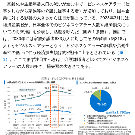
高齢化や生産年齢人口の減少が進む中で、ビジネスケアラー（仕
事をしながら家族等の介護に従事する者）が増加しており、国や企
業に対する影響の大きさから注目が集まっている。2023年3月には
経済産業省が、日本全体でのビジネスケアラー人数や経済損失につ
いての将来推計を公表し、話題を呼んだ（図表１参照）。推計で
は、2030年には家族介護者833万人に対してその約4割（約318万
人）がビジネスケアラーとなり、ビジネスケアラーの離職や労働生
産性の低下に伴う経済損失額は約9兆円に上るとされている
（※
1）
。ここでまず注目すべきは、介護離職者と比べての”ビジネスケ
アラー”の人数の多さ、損失額の大きさである。