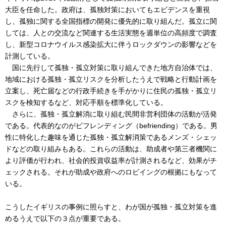
大臣を任命した。政府は、孤独対策においてもエビデンスを重視
し、孤独に関する全国指標の開発に優先的に取り組んだ。孤立に関
しては、人との交流など関連する生活実態を週単位の高頻度で調査
し、新型コロナウイルス感染拡大に伴うロックダウンの影響などを
計測している。
国に先行して孤独・孤立対策に取り組んできた地方自治体では、
地域における孤独・孤立リスクを分析したうえで戦略と行動計画を
立案し、死亡届などの行政手続きを手がかりに住民の孤独・孤立リ
スクを検知するなど、対応手順を標準化している。
さらに、孤独・孤立解消に取り組む民間非営利団体の活動が活発
である。代表的なのがビフレンディング（befriending）である。男
性に特化した趣味を通じた孤独・孤立解消策であるメンズ・シェッ
ドなどの取り組みもある。これらの活動は、助成者や第三者機関に
より評価が行われ、社会的投資収益率が計測されるなど、効果がチ
ェックされる。それが助成や政府へのロビイングの根拠にもなって
いる。
こうしたイギリスの事例に照らすと、わが国が孤独・孤立対策を進
めるうえで以下の３点が重要である。