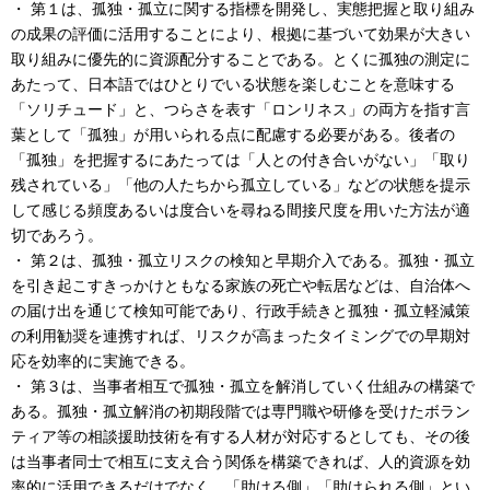
・ 第１は、孤独・孤立に関する指標を開発し、実態把握と取り組み
の成果の評価に活用することにより、根拠に基づいて効果が大きい
取り組みに優先的に資源配分することである。とくに孤独の測定に
あたって、日本語ではひとりでいる状態を楽しむことを意味する
「ソリチュード」と、つらさを表す「ロンリネス」の両方を指す言
葉として「孤独」が用いられる点に配慮する必要がある。後者の
「孤独」を把握するにあたっては「人との付き合いがない」「取り
残されている」「他の人たちから孤立している」などの状態を提示
して感じる頻度あるいは度合いを尋ねる間接尺度を用いた方法が適
切であろう。
・ 第２は、孤独・孤立リスクの検知と早期介入である。孤独・孤立
を引き起こすきっかけともなる家族の死亡や転居などは、自治体へ
の届け出を通じて検知可能であり、行政手続きと孤独・孤立軽減策
の利用勧奨を連携すれば、リスクが高まったタイミングでの早期対
応を効率的に実施できる。
・ 第３は、当事者相互で孤独・孤立を解消していく仕組みの構築で
ある。孤独・孤立解消の初期段階では専門職や研修を受けたボラン
ティア等の相談援助技術を有する人材が対応するとしても、その後
は当事者同士で相互に支え合う関係を構築できれば、人的資源を効
率的に活用できるだけでなく、「助ける側」「助けられる側」とい