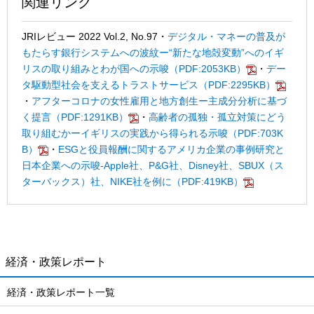
関連リンク
JRIレビュー 2022 Vol.2, No.97
・
デジタル・マネーの普及が
もたらす銀行システムへの波紋ー“新たな地殻変動”へのイギ
リスの取り組みとわが国への示唆（PDF:2053KB）
・
デー
タ駆動型社会を支えるトラストサービス（PDF:2295KB）
・
アフターコロナの女性雇用と地方創生ー主成分分析に基づ
く提言（PDF:1291KB）
・
高齢者の孤独・孤立対策にどう
取り組むかーイギリスの実践から得られる示唆（PDF:703K
B）
・
ESGと役員報酬に関するアメリカ企業の事例研究と
日本企業への示唆-Apple社、P&G社、Disney社、SBUX（ス
ターバックス）社、NIKE社を例に（PDF:419KB）
経済・政策レポート
経済・政策レポート一覧