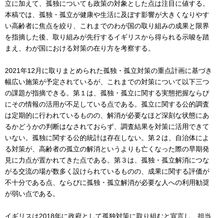
立に加えて、孤独についても政策の対象とした点は注目に値する。
本稿では、孤独・孤立が健康や生活に及ぼす影響が大きくなりやす
い高齢者に焦点を絞り、これまでのわが国の取り組みの成果と限界
を指摘した後、取り組みが先行するイギリスから得られる示唆を踏
まえ、わが国における対策の在り方を考察する。
2021年12月に取りまとめられた孤独・孤立対策の重点計画に基づき
幅広い施策が予定されているが、これまでの対策について以下三つ
の課題が指摘できる。第１は、孤独・孤立に関する実態把握ならび
にその情報の活用が不足している点である。孤立に関する公的調査
は定期的に行われているものの、解消が必要なほど深刻な状態にあ
るかどうかの判断はなされておらず、調査結果を対策に活用できて
いない。孤独に関する公的統計は存在しない。第２は、自治体によ
る対策が、高齢者の孤立の解消というよりも亡くなった際の早期発
見に力点が置かれてきた点である。第３は、孤独・孤立解消につな
がる交流の場が数多く設けられているものの、成果に関する評価が
不十分である点、ならびに孤独・孤立解消が必要な人への利用勧奨
が弱い点である。
イギリスは2018年に政府として孤独対策に取り組むと宣言し、担当