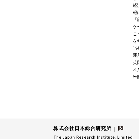
経
報
「
ケ
こ
を
当
運
英
れ
米
株式会社日本総合研究所
The Japan Research Institute, Limited