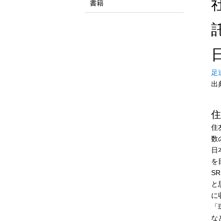
書籍
託
足
出
住
住
数
日
を
S
と
に
「
な