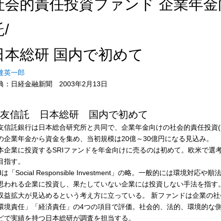
社会的責任投資ファンド 企業年
/
日本総研 国内で初めて
達英一郎
典：日経金融新聞 2003年2月13日
友信託 日本総研 国内で初めて
友信託銀行は日本総合研究所と共同で、企業年金向けの社会的責任投資(S
の企業年金から資金を集め、当初規模は20億～30億円になる見込み。
本企業に投資するSRIファンドを年金向けに売るのは初めて。欧米で選
目指す。
RIは「Social Responsible Investment」の略。一般的には
思われる企業に投資し、果たしていない企業には投資しない手法を指す
収益拡大が見込めるという考え方に立っている。 新ファンドは企業の
環境責任」「経済責任」の4つの項目で評価。社会的、法的、環境的な
どで実績を持つ日本総研が調査を担当する。