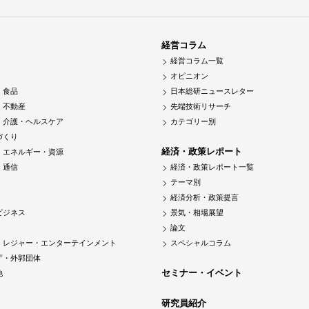
経営コラム
経営コラム一覧
オピニオン
・食品
日本総研ニュースレター
・不動産
先端技術リサーチ
・介護・ヘルスケア
カテゴリー別
づくり
経済・政策レポート
・エネルギー・資源
・通信
経済・政策レポート一覧
テーマ別
経済分析・政策提言
ビジネス
景気・相場展望
論文
・レジャー・エンターテインメント
スペシャルコラム
庁・外郭団体
セミナー・イベント
他
研究員紹介