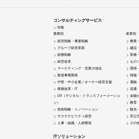
コンサルティングサービス
特集
業務別
産業別
経営戦略・事業戦略
農業
グループ経営革新
建設
財務戦略
医療
経営改革
もの
マーケティング・営業力強化
環境
新規事業開発
情報
中堅・中小企業／オーナー経営支援
運輸
業務改革・IT
流通
DX（デジタル・トランスフォーメーショ
金融
ン）
教育
技術戦略・イノベーション
観光
サステナビリティ経営
官公
人事・組織・人材開発
その
ITソリューション