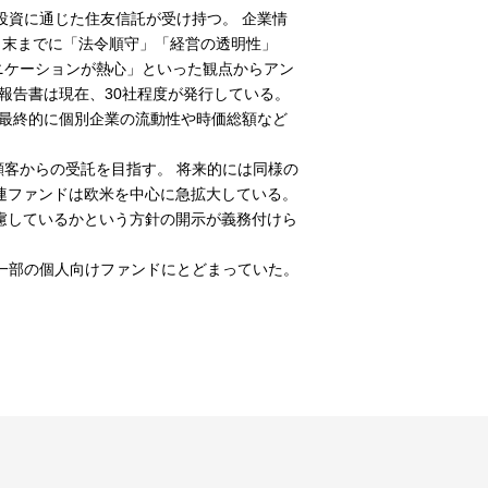
投資に通じた住友信託が受け持つ。 企業情
月末までに「法令順守」「経営の透明性」
ニケーションが熱心」といった観点からアン
報告書は現在、30社程度が発行している。
、最終的に個別企業の流動性や時価総額など
顧客からの受託を目指す。 将来的には同様の
関連ファンドは欧米を中心に急拡大している。
考慮しているかという方針の開示が義務付けら
一部の個人向けファンドにとどまっていた。