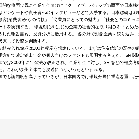
済的な側面は既に企業年金向けにアクティブ、パッシブの両面で日本株
はアンケートや責任者へのインタビューなどで入手する。日本総研は3
顧客(消費者)からの信頼」「従業員にとっての魅力」「社会とのコミュ
ートを実施する。 環境対応をはじめ企業の社会的な取り組みをまとめた
うした報告書も、投資分析に活用する。 各分野で対象企業を絞り込み
考慮して投資を判断する。
初組み入れ銘柄は100社程度を想定している。まずは住友信託の既存の
用方針で確定拠出年金や個人向けのファンドも展開する考えだ。 SRI
国では2000年に年金法が改正され、企業年金に対し、SRIをどの程度
た。これが欧州全体でも浸透につながったといわれる。
国でも認知度が高まっているが、日本国内では環境分野に重点を置いた